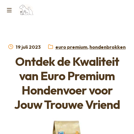
Ga
Ga
naar
naar
M
Home
de
de
e
navigatie
inhoud
Contact
n
Geplaatst
Categorieën:
19 juli 2023
euro premium
,
hondenbrokken
op
Horcon Webshop – GDPR / Voorwaarden /
Ontdek de Kwaliteit
u
Privacybeleid
van Euro Premium
Over ons
Hondenvoer voor
Jouw Trouwe Vriend