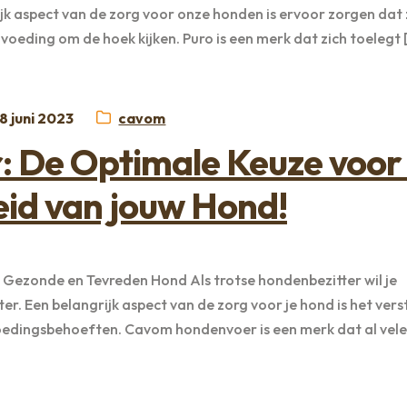
jk aspect van de zorg voor onze honden is ervoor zorgen dat 
voeding om de hoek kijken. Puro is een merk dat zich toelegt 
eplaatst
Categorie:
8 juni 2023
cavom
p
 De Optimale Keuze voor
id van jouw Hond!
ezonde en Tevreden Hond Als trotse hondenbezitter wil je
ter. Een belangrijk aspect van de zorg voor je hond is het ver
oedingsbehoeften. Cavom hondenvoer is een merk dat al vele