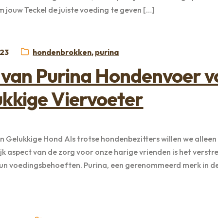
om jouw Teckel de juiste voeding te geven […]
t
Categorieën:
023
hondenbrokken
,
purina
 van Purina Hondenvoer v
ukkige Viervoeter
 Gelukkige Hond Als trotse hondenbezitters willen we alleen
jk aspect van de zorg voor onze harige vrienden is het verstr
n voedingsbehoeften. Purina, een gerenommeerd merk in de