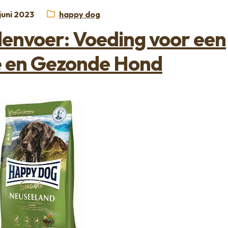
plaatst
Categorie:
juni 2023
happy dog
nvoer: Voeding voor een
e en Gezonde Hond