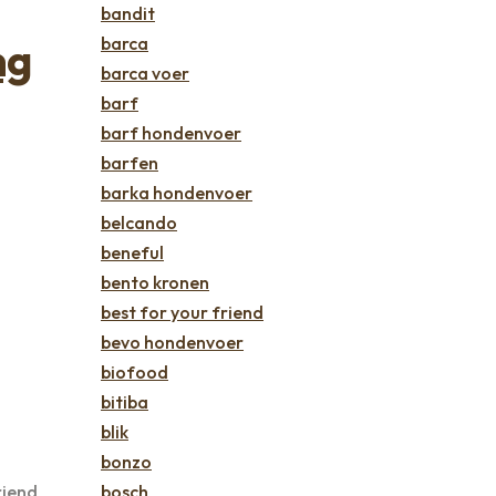
bandit
ng
barca
barca voer
barf
barf hondenvoer
barfen
barka hondenvoer
belcando
beneful
bento kronen
best for your friend
bevo hondenvoer
biofood
bitiba
blik
bonzo
riend
bosch