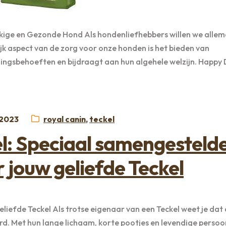
ige en Gezonde Hond Als hondenliefhebbers willen we allem
jk aspect van de zorg voor onze honden is het bieden van
ngsbehoeften en bijdraagt aan hun algehele welzijn. Happy
tst
Categorieën:
 2023
royal canin
,
teckel
el: Speciaal samengesteld
 jouw geliefde Teckel
liefde Teckel Als trotse eigenaar van een Teckel weet je dat
rd. Met hun lange lichaam, korte pootjes en levendige persoo