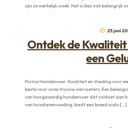
zijn ze werkelijk uniek. Het is dan ook belangrijk 
Geplaats
25 juni 2
op
Ontdek de Kwaliteit
een Gel
Purina Hondenvoer: Kwaliteit en Voeding voor een
beste voor onze trouwe viervoeters. Een belangri
van hoogwaardig hondenvoer dat voldoet aan hu
van huisdierenvoeding, biedt een breed scala […]