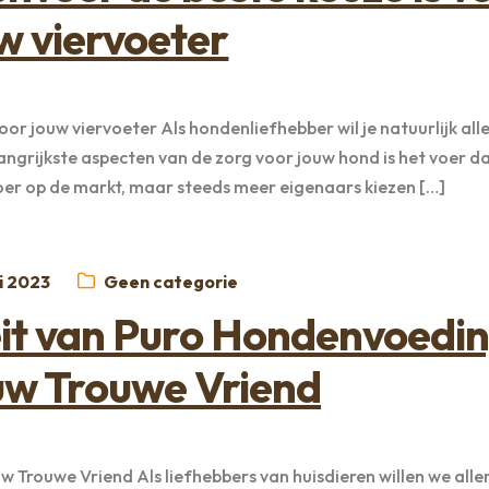
w viervoeter
or jouw viervoeter Als hondenliefhebber wil je natuurlijk all
ngrijkste aspecten van de zorg voor jouw hond is het voer d
voer op de markt, maar steeds meer eigenaars kiezen […]
atst
Categorieën:
i 2023
Geen categorie
it van Puro Hondenvoedi
uw Trouwe Vriend
Trouwe Vriend Als liefhebbers van huisdieren willen we alle