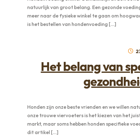
natuurlijk van groot belang. Een gezonde voeding 
meer naar de fysieke winkel te gaan om hoogwaa
is het bestellen van hondenvoeding […]
G
2
o
Het belang van sp
gezondhei
Honden zijn onze beste vrienden en we willen natu
onze trouwe viervoeters is het kiezen van het jui
markt, maar soms hebben honden specifieke voed
dit artikel […]