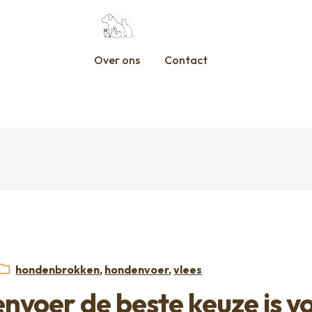
Over ons
Contact
Categorieën:
hondenbrokken
,
hondenvoer
,
vlees
voer de beste keuze is v