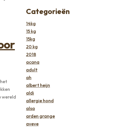
Categorieën
14kg
15 kg
15kg
oor
20 kg
2018
acana
adult
ah
 het
albert heijn
ekken
aldi
 wereld
allergie hond
alsa
arden grange
aveve