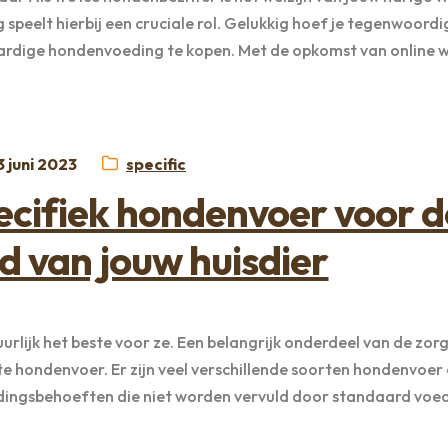
speelt hierbij een cruciale rol. Gelukkig hoef je tegenwoordi
rdige hondenvoeding te kopen. Met de opkomst van online w
eplaatst
Categorie:
3 juni 2023
specific
p
ecifiek hondenvoer voor d
d van jouw huisdier
urlijk het beste voor ze. Een belangrijk onderdeel van de zor
ste hondenvoer. Er zijn veel verschillende soorten hondenvoer
ingsbehoeften die niet worden vervuld door standaard voedi