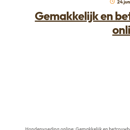
Gepla
24 ju
op
Gemakkelijk en b
onl
Hondenvoeding online: Gemakkelijk en betrouwbaa