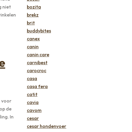
g niet
bozita
inkelen
brekz
brit
buddybites
canex
canin
canin care
e
carnibest
carocroc
casa
casa fera
catit
g voor
cavia
 op de
cavom
ng. In
cesar
cesar hondenvoer