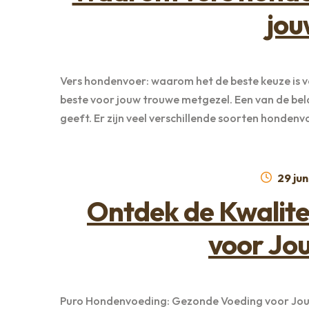
jou
Vers hondenvoer: waarom het de beste keuze is vo
beste voor jouw trouwe metgezel. Een van de bela
geeft. Er zijn veel verschillende soorten honden
Gepla
29 jun
op
Ontdek de Kwalite
voor Jo
Puro Hondenvoeding: Gezonde Voeding voor Jouw 