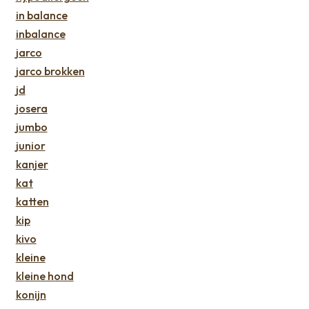
in balance
inbalance
jarco
jarco brokken
jd
josera
jumbo
junior
kanjer
kat
katten
kip
kivo
kleine
kleine hond
konijn