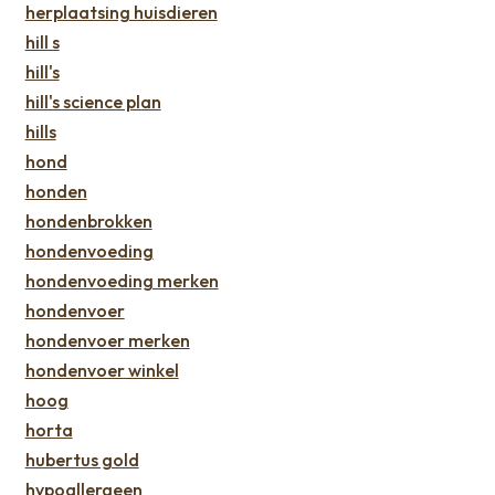
herplaatsing huisdieren
hill s
hill's
hill's science plan
hills
hond
honden
hondenbrokken
hondenvoeding
hondenvoeding merken
hondenvoer
hondenvoer merken
hondenvoer winkel
hoog
horta
hubertus gold
hypoallergeen