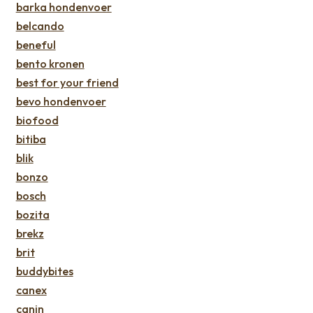
barka hondenvoer
belcando
beneful
bento kronen
best for your friend
bevo hondenvoer
biofood
bitiba
blik
bonzo
bosch
bozita
brekz
brit
buddybites
canex
canin