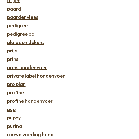
orijen
paard
paardenvlees
pedigree
pedigree pal
plaids en dekens
prijs
prins
prins hondenvoer
private label hondenvoer
pro plan
profine
profine hondenvoer
pup
puppy
purina
rauwe voeding hond