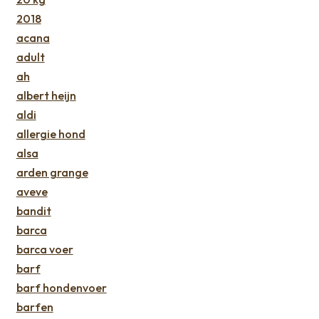
2018
acana
adult
ah
albert heijn
aldi
allergie hond
alsa
arden grange
aveve
bandit
barca
barca voer
barf
barf hondenvoer
barfen