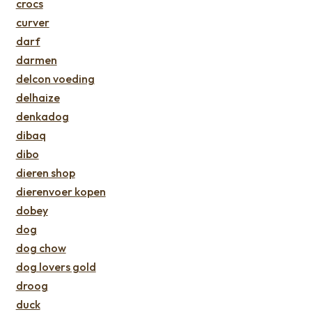
crocs
curver
darf
darmen
delcon voeding
delhaize
denkadog
dibaq
dibo
dieren shop
dierenvoer kopen
dobey
dog
dog chow
dog lovers gold
droog
duck