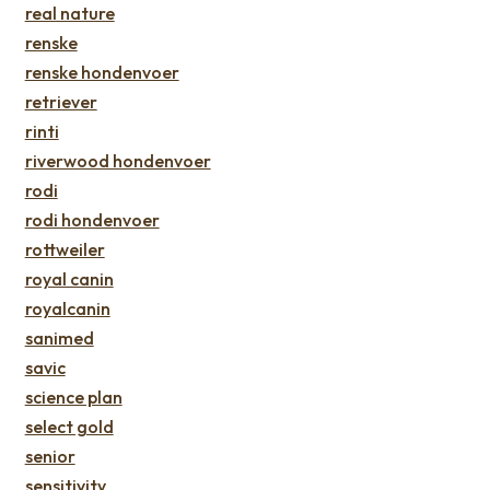
real nature
renske
renske hondenvoer
retriever
rinti
riverwood hondenvoer
rodi
rodi hondenvoer
rottweiler
royal canin
royalcanin
sanimed
savic
science plan
select gold
senior
sensitivity