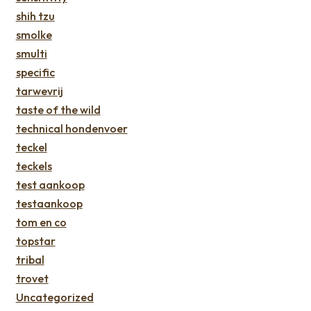
shih tzu
smolke
smulti
specific
tarwevrij
taste of the wild
technical hondenvoer
teckel
teckels
test aankoop
testaankoop
tom en co
topstar
tribal
trovet
Uncategorized