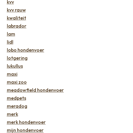
kvv
kvv rauw
kwaliteit
labrador
lam
lidl
lobo hondenvoer
lotgering
lukullus
maxi
maxi zoo
meadowfield hondenvoer
medpets
meradog
merk
merk hondenvoer
mijn hondenvoer