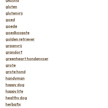
gezond
gluten
glutenvrij
goed
goede
goedkoopste
golden retriever
graanvrij
grandorf
greenheart hondenvoer
grote
grote hond
handyman
happy dog
happy life
healthy dog
herbafix