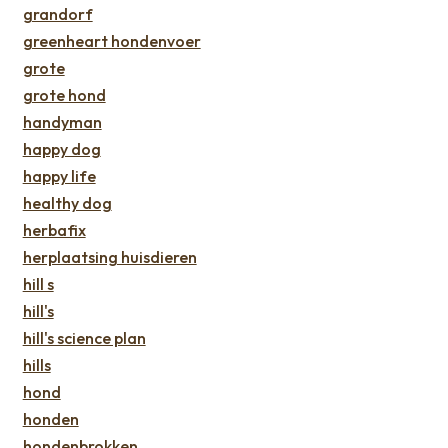
grandorf
greenheart hondenvoer
grote
grote hond
handyman
happy dog
happy life
healthy dog
herbafix
herplaatsing huisdieren
hill s
hill's
hill's science plan
hills
hond
honden
hondenbrokken