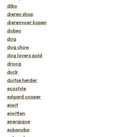
dibo
dieren shop
dierenvoer kopen
dobey
dog
dog chow
dog lovers gold
droog
duck
duitse herder
ecostyle
edgard cooper
eiwit
eiwitten
energique
eukanuba