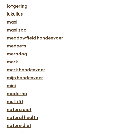
lotgering
lukullus
maxi
maxi zoo
meadowfield hondenvoer
medpets
meradog
merk
merk hondenvoer
mijn hondenvoer
mini
moderna
multifit
natura diet
natural health
nature diet