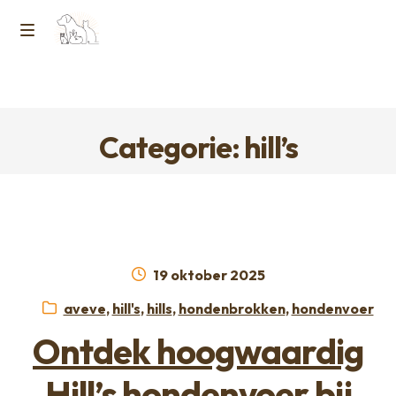
Ga
Ga
naar
naar
M
Home
de
de
e
navigatie
inhoud
Contact
n
Categorie: hill’s
Horcon Webshop – GDPR / Voorwaarden /
u
Privacybeleid
Over ons
Geplaatst
19 oktober 2025
op
Categorieën:
aveve
,
hill's
,
hills
,
hondenbrokken
,
hondenvoer
Ontdek hoogwaardig
Hill’s hondenvoer bij