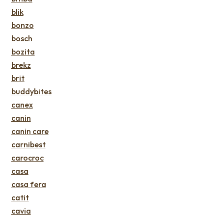
blik
bonzo
bosch
bozita
brekz
brit
buddybites
canex
canin
canin care
carnibest
carocroc
casa
casa fera
catit
cavia