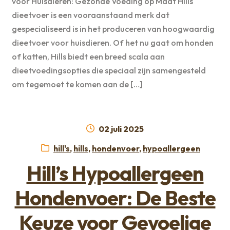
voor Huisdieren: Gezonde Voeding op Maat Hills
dieetvoer is een vooraanstaand merk dat
gespecialiseerd is in het produceren van hoogwaardig
dieetvoer voor huisdieren. Of het nu gaat om honden
of katten, Hills biedt een breed scala aan
dieetvoedingsopties die speciaal zijn samengesteld
om tegemoet te komen aan de […]
Geplaatst
02 juli 2025
op
Categorieën:
hill's
,
hills
,
hondenvoer
,
hypoallergeen
Hill’s Hypoallergeen
Hondenvoer: De Beste
Keuze voor Gevoelige