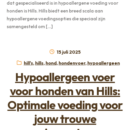
dat gespecialiseerd is in hypoallergene voeding voor
honden is Hills. Hills biedt een breed scala aan
hypoallergene voedingsopties die speciaal zijn
samengesteld om […]
Geplaatst
15 juli 2025
op
Categorieën:
hill's
,
hills
,
hond
,
hondenvoer
,
hypoallergeen
Hypoallergeen voer
voor honden van Hills:
Optimale voeding voor
jouw trouwe