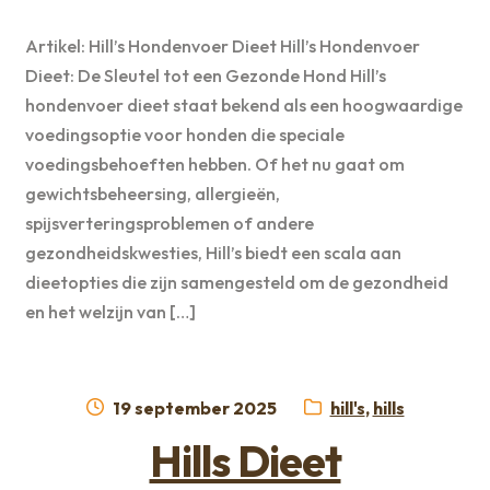
Artikel: Hill’s Hondenvoer Dieet Hill’s Hondenvoer
Dieet: De Sleutel tot een Gezonde Hond Hill’s
hondenvoer dieet staat bekend als een hoogwaardige
voedingsoptie voor honden die speciale
voedingsbehoeften hebben. Of het nu gaat om
gewichtsbeheersing, allergieën,
spijsverteringsproblemen of andere
gezondheidskwesties, Hill’s biedt een scala aan
dieetopties die zijn samengesteld om de gezondheid
en het welzijn van […]
Geplaatst
Categorieën:
19 september 2025
hill's
,
hills
op
Hills Dieet