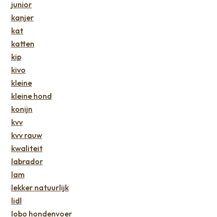
junior
kanjer
kat
katten
kip
kivo
kleine
kleine hond
konijn
kvv
kvv rauw
kwaliteit
labrador
lam
lekker natuurlijk
lidl
lobo hondenvoer