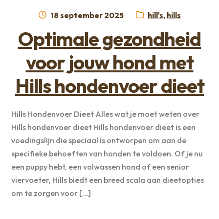
Geplaatst
Categorieën:
18 september 2025
hill's
,
hills
op
Optimale gezondheid
voor jouw hond met
Hills hondenvoer dieet
Hills Hondenvoer Dieet Alles wat je moet weten over
Hills hondenvoer dieet Hills hondenvoer dieet is een
voedingslijn die speciaal is ontworpen om aan de
specifieke behoeften van honden te voldoen. Of je nu
een puppy hebt, een volwassen hond of een senior
viervoeter, Hills biedt een breed scala aan dieetopties
om te zorgen voor […]