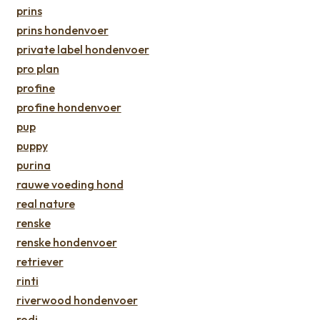
prins
prins hondenvoer
private label hondenvoer
pro plan
profine
profine hondenvoer
pup
puppy
purina
rauwe voeding hond
real nature
renske
renske hondenvoer
retriever
rinti
riverwood hondenvoer
rodi