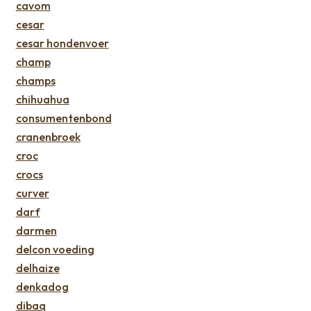
cavom
cesar
cesar hondenvoer
champ
champs
chihuahua
consumentenbond
cranenbroek
croc
crocs
curver
darf
darmen
delcon voeding
delhaize
denkadog
dibaq