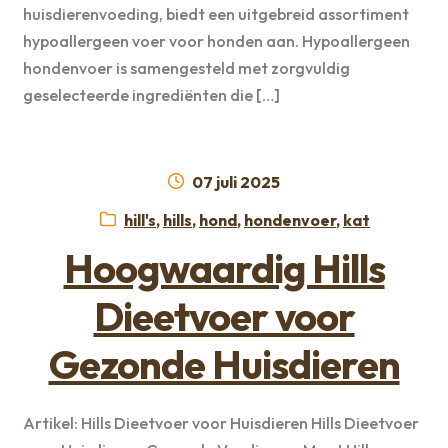
huisdierenvoeding, biedt een uitgebreid assortiment
hypoallergeen voer voor honden aan. Hypoallergeen
hondenvoer is samengesteld met zorgvuldig
geselecteerde ingrediënten die […]
Geplaatst
07 juli 2025
op
Categorieën:
hill's
,
hills
,
hond
,
hondenvoer
,
kat
Hoogwaardig Hills
Dieetvoer voor
Gezonde Huisdieren
Artikel: Hills Dieetvoer voor Huisdieren Hills Dieetvoer