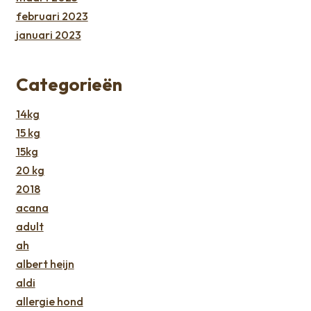
februari 2023
januari 2023
Categorieën
14kg
15 kg
15kg
20 kg
2018
acana
adult
ah
albert heijn
aldi
allergie hond