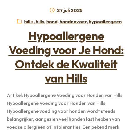
Geplaatst
27 juli 2025
op
Categorieën:
hill's
,
hills
,
hond
,
hondenvoer
,
hypoallergeen
Hypoallergene
Voeding voor Je Hond:
Ontdek de Kwaliteit
van Hills
Artikel: Hypoallergene Voeding voor Honden van Hills
Hypoallergene Voeding voor Honden van Hills
Hypoallergene voeding voor honden wordt steeds
belangrijker, aangezien veel honden last hebben van
voedselallergieën of intoleranties. Een bekend merk