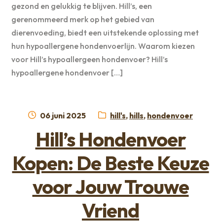
gezond en gelukkig te blijven. Hill’s, een
gerenommeerd merk op het gebied van
dierenvoeding, biedt een uitstekende oplossing met
hun hypoallergene hondenvoerlijn. Waarom kiezen
voor Hill’s hypoallergeen hondenvoer? Hill’s
hypoallergene hondenvoer […]
Geplaatst
Categorieën:
06 juni 2025
hill's
,
hills
,
hondenvoer
op
Hill’s Hondenvoer
Kopen: De Beste Keuze
voor Jouw Trouwe
Vriend