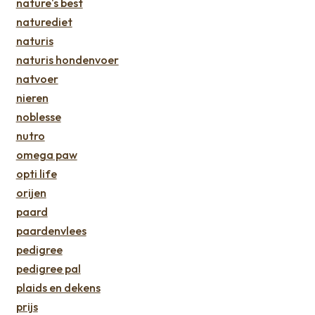
nature's best
naturediet
naturis
naturis hondenvoer
natvoer
nieren
noblesse
nutro
omega paw
opti life
orijen
paard
paardenvlees
pedigree
pedigree pal
plaids en dekens
prijs