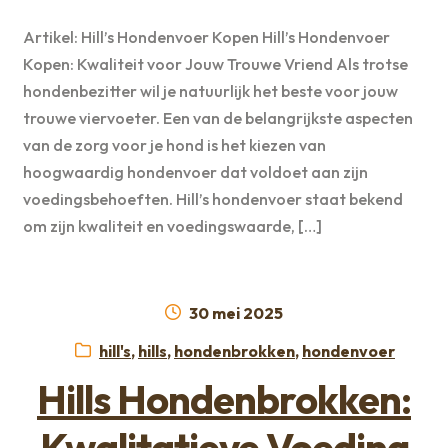
Artikel: Hill’s Hondenvoer Kopen Hill’s Hondenvoer
Kopen: Kwaliteit voor Jouw Trouwe Vriend Als trotse
hondenbezitter wil je natuurlijk het beste voor jouw
trouwe viervoeter. Een van de belangrijkste aspecten
van de zorg voor je hond is het kiezen van
hoogwaardig hondenvoer dat voldoet aan zijn
voedingsbehoeften. Hill’s hondenvoer staat bekend
om zijn kwaliteit en voedingswaarde, […]
Geplaatst
30 mei 2025
op
Categorieën:
hill's
,
hills
,
hondenbrokken
,
hondenvoer
Hills Hondenbrokken:
Kwalitatieve Voeding