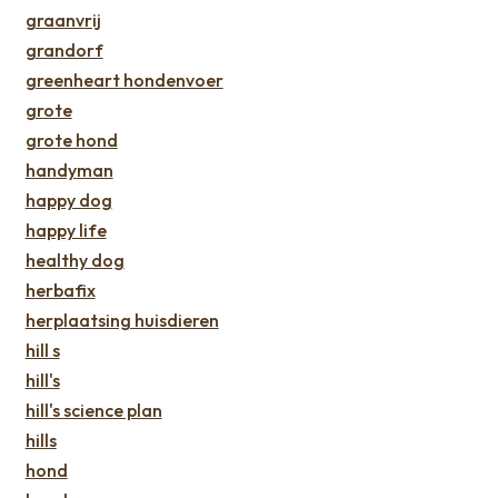
graanvrij
grandorf
greenheart hondenvoer
grote
grote hond
handyman
happy dog
happy life
healthy dog
herbafix
herplaatsing huisdieren
hill s
hill's
hill's science plan
hills
hond