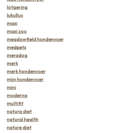
lotgering
lukullus
maxi
maxi zoo
meadowfield hondenvoer
medpets
meradog
merk
merk hondenvoer
mijn hondenvoer
mini
moderna
multifit
natura diet
natural health
nature diet