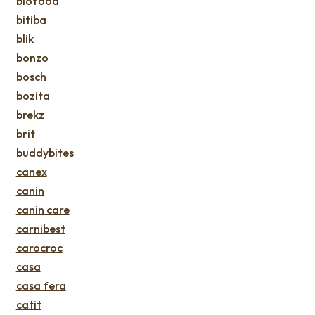
biofood
bitiba
blik
bonzo
bosch
bozita
brekz
brit
buddybites
canex
canin
canin care
carnibest
carocroc
casa
casa fera
catit