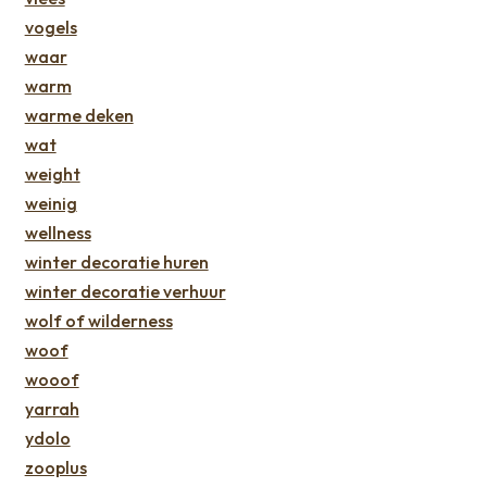
vogels
waar
warm
warme deken
wat
weight
weinig
wellness
winter decoratie huren
winter decoratie verhuur
wolf of wilderness
woof
wooof
yarrah
ydolo
zooplus