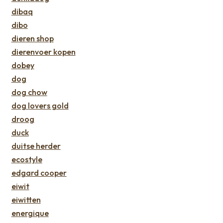
dibaq
dibo
dieren shop
dierenvoer kopen
dobey
dog
dog chow
dog lovers gold
droog
duck
duitse herder
ecostyle
edgard cooper
eiwit
eiwitten
energique