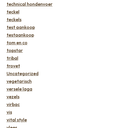
technical hondenvoer
teckel
teckels
test aankoop
testaankoop
tom en co
topstar
tribal
trovet
Uncategorized
vegetarisch
versele laga
vezels
virbac
vis
vital style
vlees