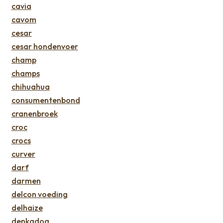
cavia
cavom
cesar
cesar hondenvoer
champ
champs
chihuahua
consumentenbond
cranenbroek
croc
crocs
curver
darf
darmen
delcon voeding
delhaize
denkadog