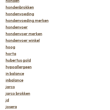
honden
hondenbrokken
hondenvoeding
hondenvoeding merken
hondenvoer
hondenvoer merken
hondenvoer winkel
hoog
horta
hubertus gold
hypoallergeen
in balance
inbalance
jarco
jarco brokken
jd
josera