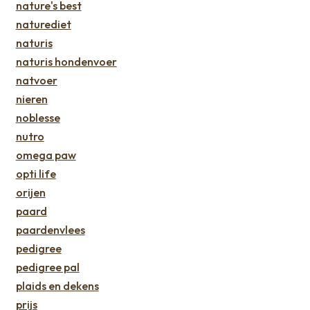
nature's best
naturediet
naturis
naturis hondenvoer
natvoer
nieren
noblesse
nutro
omega paw
opti life
orijen
paard
paardenvlees
pedigree
pedigree pal
plaids en dekens
prijs