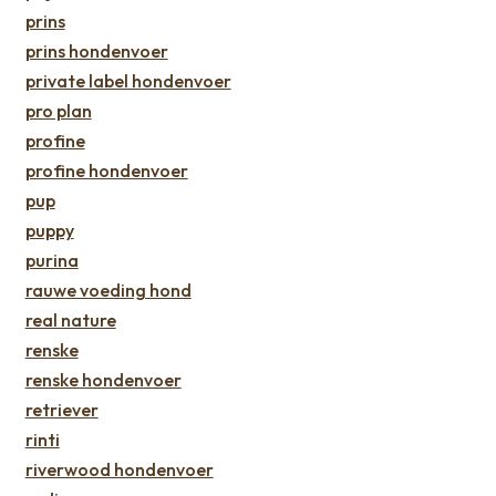
prins
prins hondenvoer
private label hondenvoer
pro plan
profine
profine hondenvoer
pup
puppy
purina
rauwe voeding hond
real nature
renske
renske hondenvoer
retriever
rinti
riverwood hondenvoer