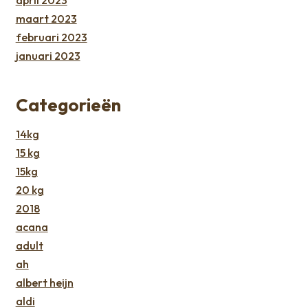
april 2023
maart 2023
februari 2023
januari 2023
Categorieën
14kg
15 kg
15kg
20 kg
2018
acana
adult
ah
albert heijn
aldi