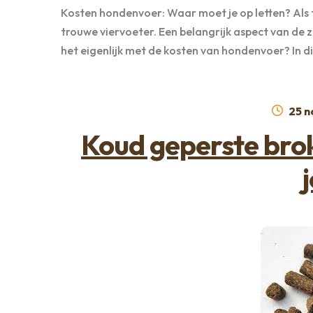
Kosten hondenvoer: Waar moet je op letten? Als tr
trouwe viervoeter. Een belangrijk aspect van de z
het eigenlijk met de kosten van hondenvoer? In d
Gep
25 
op
Koud geperste brok