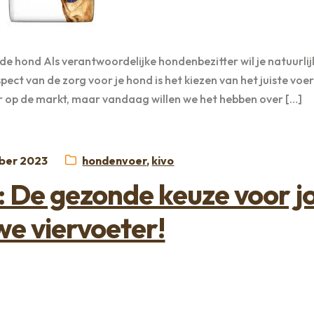
e hond Als verantwoordelijke hondenbezitter wil je natuurlij
ect van de zorg voor je hond is het kiezen van het juiste voer.
r op de markt, maar vandaag willen we het hebben over […]
t
Categorieën:
ber 2023
hondenvoer
,
kivo
 De gezonde keuze voor 
we viervoeter!