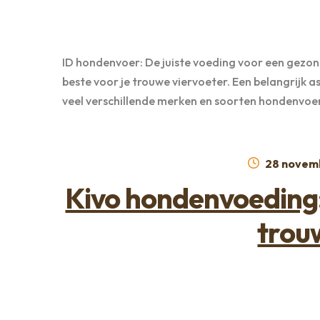
ID hondenvoer: De juiste voeding voor een gezond
beste voor je trouwe viervoeter. Een belangrijk asp
veel verschillende merken en soorten hondenvoe
Geplaats
28 novem
op
Kivo hondenvoeding:
trou