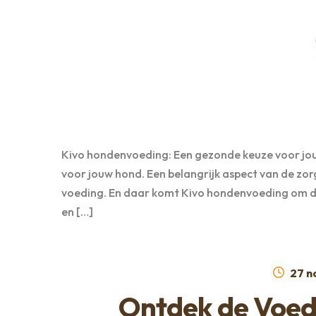
Kivo hondenvoeding: Een gezonde keuze voor jouw 
voor jouw hond. Een belangrijk aspect van de zo
voeding. En daar komt Kivo hondenvoeding om de 
en […]
Gepl
27 n
op
Ontdek de Voed