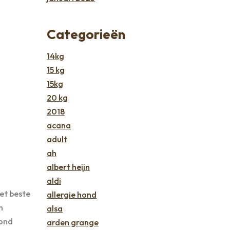
Categorieën
14kg
15 kg
15kg
20 kg
2018
acana
adult
ah
albert heijn
aldi
et beste
allergie hond
n
alsa
hond
arden grange