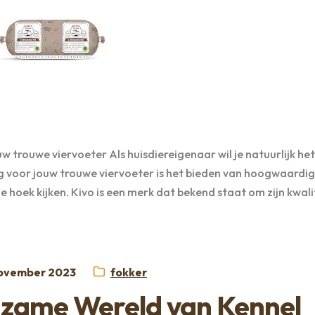
trouwe viervoeter Als huisdiereigenaar wil je natuurlijk het
rg voor jouw trouwe viervoeter is het bieden van hoogwaardi
hoek kijken. Kivo is een merk dat bekend staat om zijn kwali
aatst
Categorie:
ovember 2023
fokker
zame Wereld van Kennel