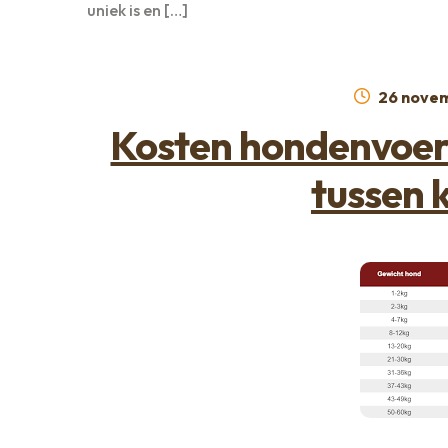
uniek is en […]
Geplaat
26 nove
op
Kosten hondenvoer: 
tussen k