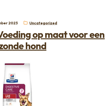
st
Categorie:
mber 2023
Uncategorized
Voeding op maat voor een
zonde hond