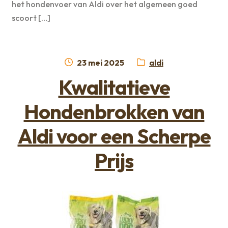
het hondenvoer van Aldi over het algemeen goed
scoort […]
Geplaatst
Categorie:
23 mei 2025
aldi
op
Kwalitatieve
Hondenbrokken van
Aldi voor een Scherpe
Prijs