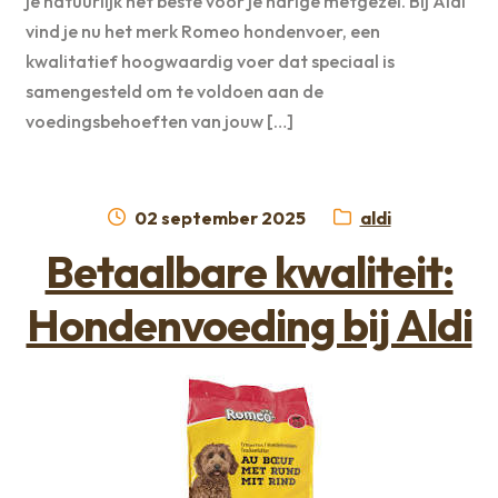
je natuurlijk het beste voor je harige metgezel. Bij Aldi
vind je nu het merk Romeo hondenvoer, een
kwalitatief hoogwaardig voer dat speciaal is
samengesteld om te voldoen aan de
voedingsbehoeften van jouw […]
Geplaatst
Categorie:
02 september 2025
aldi
op
Betaalbare kwaliteit:
Hondenvoeding bij Aldi