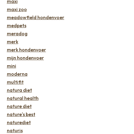
maxi
maxi zoo
meadowfield hondenvoer
medpets
meradog
merk
merk hondenvoer
mijn hondenvoer
mini
moderna
multifit
natura diet
natural health
nature diet
nature's best
naturediet
naturis