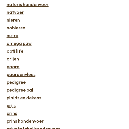
naturis hondenvoer
natvoer
nieren
noblesse
nutro
omega paw
opti life
orijen
paard
paardenvlees
pedigree
pedigree pal
plaids en dekens
prijs
prins
prins hondenvoer
private label hondenvoer