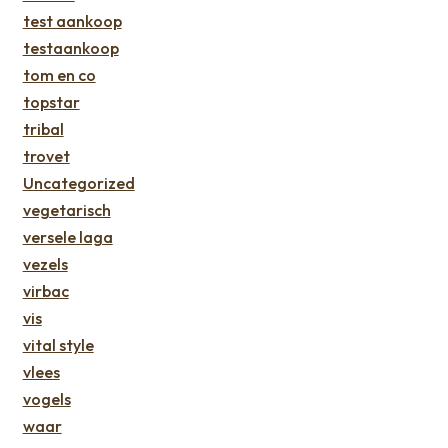
test aankoop
testaankoop
tom en co
topstar
tribal
trovet
Uncategorized
vegetarisch
versele laga
vezels
virbac
vis
vital style
vlees
vogels
waar