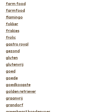
farm food
farmfood
flamingo
fokker
friskies
frolic
gastro royal
gezond
gluten
glutenvrij
goed
goede
goedkoopste
golden retriever
graanvrij
grandorf
greenheart hondenvoer