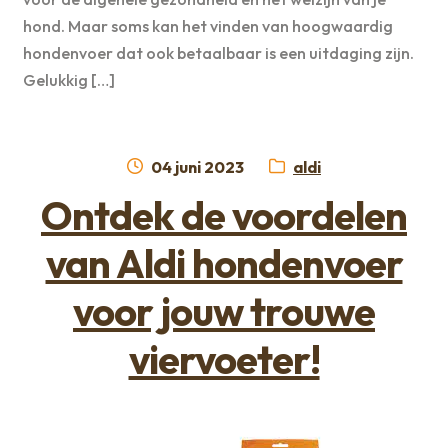
hond. Maar soms kan het vinden van hoogwaardig
hondenvoer dat ook betaalbaar is een uitdaging zijn.
Gelukkig […]
Geplaatst
Categorie:
04 juni 2023
aldi
op
Ontdek de voordelen
van Aldi hondenvoer
voor jouw trouwe
viervoeter!