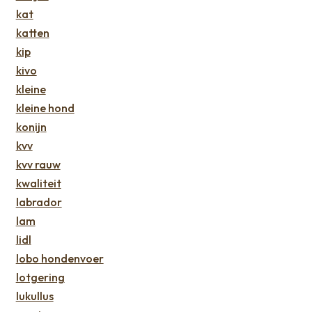
kat
katten
kip
kivo
kleine
kleine hond
konijn
kvv
kvv rauw
kwaliteit
labrador
lam
lidl
lobo hondenvoer
lotgering
lukullus