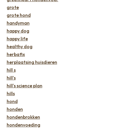
grote
grote hond
handyman
happy dog
happy life
healthy dog
herbafix
herplaatsing huisdieren
hill s
hill's
hill's science plan
hills
hond
honden
hondenbrokken
hondenvoeding