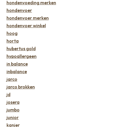
hondenvoeding merken
hondenvoer
hondenvoer merken
hondenvoer winkel
hoog
horta
hubertus gold
hypoallergeen
in balance
inbalance
jarco
jarco brokken
jd
josera
jumbo
junior
kanjer