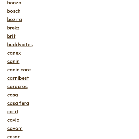
bonzo
bosch
bozita
brekz
brit
buddybites
canex
canin
canin care
carnibest
carocroc
casa
casa fera
catit
cavia
cavom
cesar