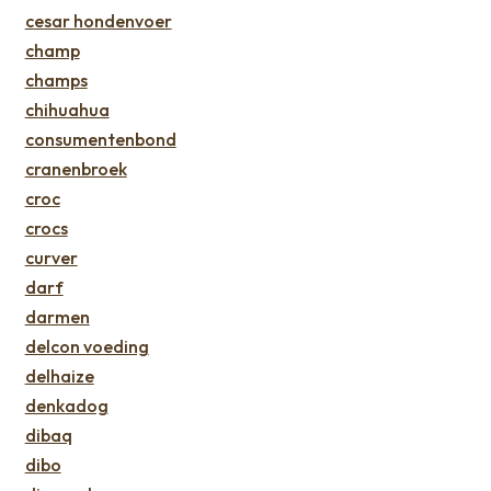
cesar hondenvoer
champ
champs
chihuahua
consumentenbond
cranenbroek
croc
crocs
curver
darf
darmen
delcon voeding
delhaize
denkadog
dibaq
dibo