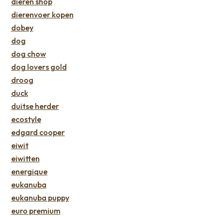
dieren shop
dierenvoer kopen
dobey
dog
dog chow
dog lovers gold
droog
duck
duitse herder
ecostyle
edgard cooper
eiwit
eiwitten
energique
eukanuba
eukanuba puppy
euro premium