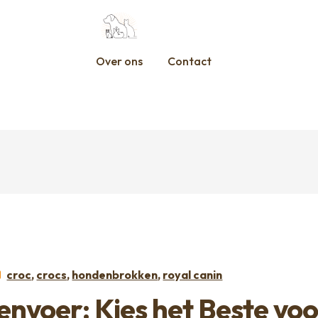
Over ons
Contact
Categorieën:
croc
,
crocs
,
hondenbrokken
,
royal canin
envoer: Kies het Beste voo