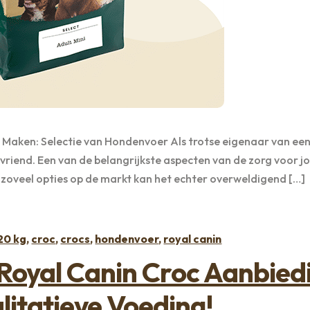
e Maken: Selectie van Hondenvoer Als trotse eigenaar van ee
e vriend. Een van de belangrijkste aspecten van de zorg voor j
t zoveel opties op de markt kan het echter overweldigend […]
Categorieën:
20 kg
,
croc
,
crocs
,
hondenvoer
,
royal canin
 Royal Canin Croc Aanbied
litatieve Voeding!