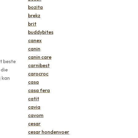
bozita
brekz
brit
buddybites
canex
canin
canin care
t beste
carnibest
 die
carocroc
j kan
casa
casa fera
catit
cavia
cavom
cesar
cesar hondenvoer