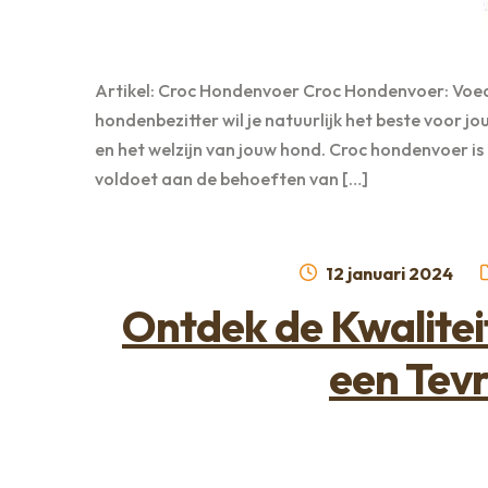
Artikel: Croc Hondenvoer Croc Hondenvoer: Voed
hondenbezitter wil je natuurlijk het beste voor 
en het welzijn van jouw hond. Croc hondenvoer i
voldoet aan de behoeften van […]
Geplaatst
12 januari 2024
op
Ontdek de Kwalitei
een Tev