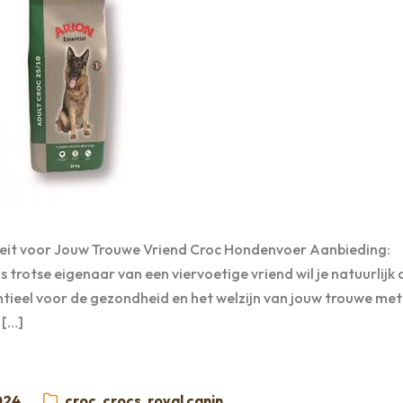
eit voor Jouw Trouwe Vriend Croc Hondenvoer Aanbieding:
trotse eigenaar van een viervoetige vriend wil je natuurlijk 
ntieel voor de gezondheid en het welzijn van jouw trouwe met
 […]
t
Categorieën:
2024
croc
,
crocs
,
royal canin