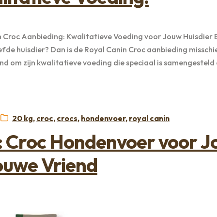
n Croc Aanbieding: Kwalitatieve Voeding voor Jouw Huisdier B
de huisdier? Dan is de Royal Canin Croc aanbieding misschi
end om zijn kwalitatieve voeding die speciaal is samengesteld
Categorieën:
20 kg
,
croc
,
crocs
,
hondenvoer
,
royal canin
: Croc Hondenvoer voor 
ouwe Vriend