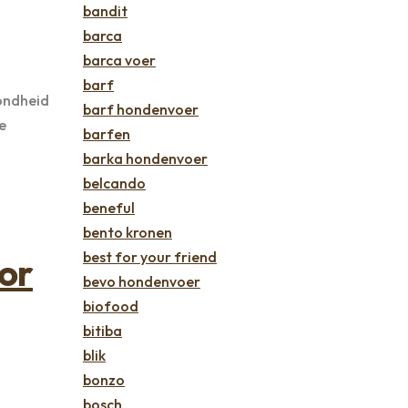
bandit
barca
barca voer
barf
zondheid
barf hondenvoer
e
barfen
barka hondenvoer
belcando
beneful
bento kronen
best for your friend
or
bevo hondenvoer
biofood
bitiba
blik
bonzo
bosch