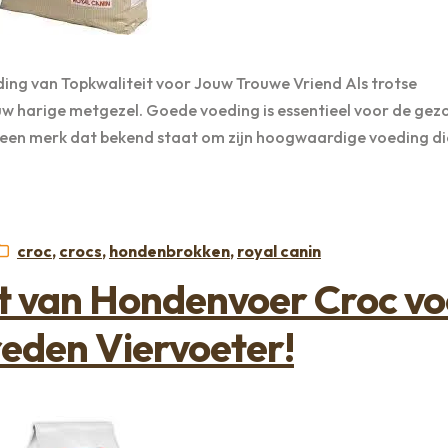
ing van Topkwaliteit voor Jouw Trouwe Vriend Als trotse
jouw harige metgezel. Goede voeding is essentieel voor de ge
s een merk dat bekend staat om zijn hoogwaardige voeding di
Categorieën:
croc
,
crocs
,
hondenbrokken
,
royal canin
t van Hondenvoer Croc vo
reden Viervoeter!