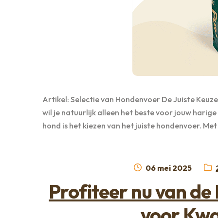
Artikel: Selectie van Hondenvoer De Juiste Keuz
wil je natuurlijk alleen het beste voor jouw harig
hond is het kiezen van het juiste hondenvoer. Me
Geplaatst
06 mei 2025
op
Profiteer nu van de
voor Kwa