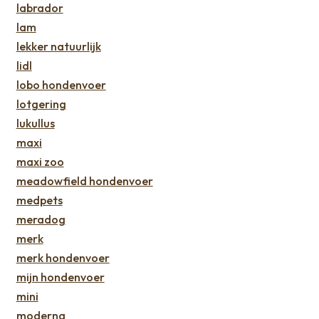
labrador
lam
lekker natuurlijk
lidl
lobo hondenvoer
lotgering
lukullus
maxi
maxi zoo
meadowfield hondenvoer
medpets
meradog
merk
merk hondenvoer
mijn hondenvoer
mini
moderna