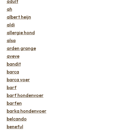
adult
ah
albert heijn
aldi
allergie hond
alsa
arden grange
aveve
bandit
barca
barca voer
barf
barf hondenvoer
barfen
barka hondenvoer
belcando
beneful