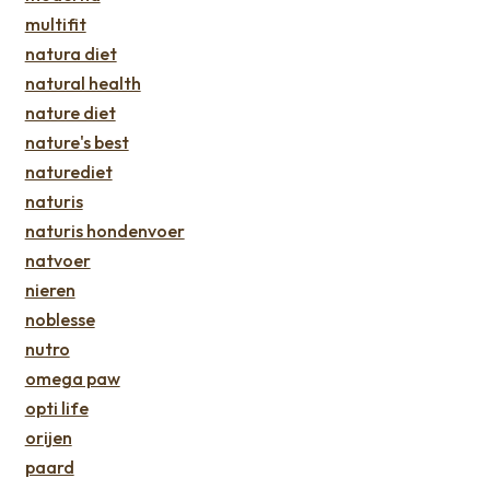
multifit
natura diet
natural health
nature diet
nature's best
naturediet
naturis
naturis hondenvoer
natvoer
nieren
noblesse
nutro
omega paw
opti life
orijen
paard