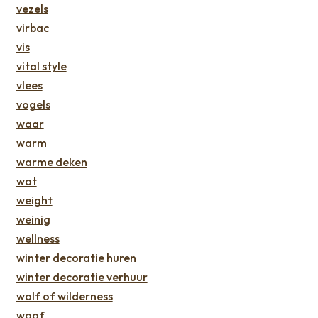
vezels
virbac
vis
vital style
vlees
vogels
waar
warm
warme deken
wat
weight
weinig
wellness
winter decoratie huren
winter decoratie verhuur
wolf of wilderness
woof