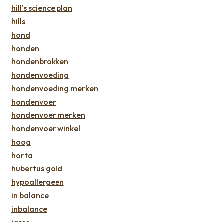
hill's science plan
hills
hond
honden
hondenbrokken
hondenvoeding
hondenvoeding merken
hondenvoer
hondenvoer merken
hondenvoer winkel
hoog
horta
hubertus gold
hypoallergeen
in balance
inbalance