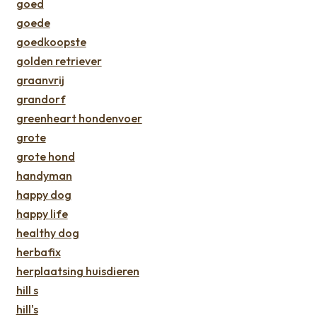
goed
goede
goedkoopste
golden retriever
graanvrij
grandorf
greenheart hondenvoer
grote
grote hond
handyman
happy dog
happy life
healthy dog
herbafix
herplaatsing huisdieren
hill s
hill's