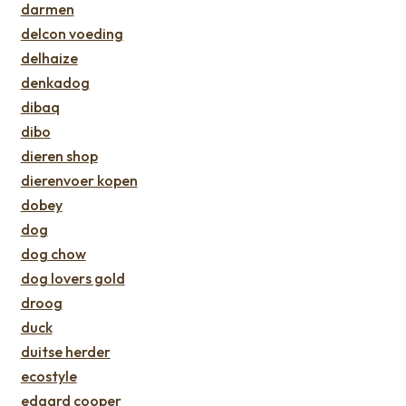
darmen
delcon voeding
delhaize
denkadog
dibaq
dibo
dieren shop
dierenvoer kopen
dobey
dog
dog chow
dog lovers gold
droog
duck
duitse herder
ecostyle
edgard cooper