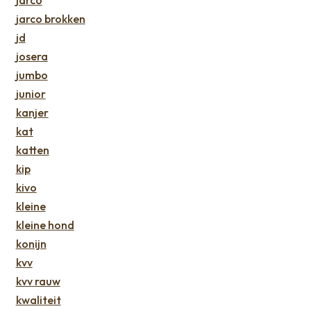
jarco
jarco brokken
jd
josera
jumbo
junior
kanjer
kat
katten
kip
kivo
kleine
kleine hond
konijn
kvv
kvv rauw
kwaliteit