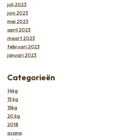
juli 2023
juni 2023
mei 2023
april 2023
maart 2023
februari 2023
januari 2023
Categorieën
14kg
15 kg
15kg
20 kg
2018
acana