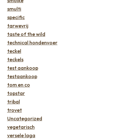
smolke
smulti
specific
tarwevrij
taste of the wild
technical hondenvoer
teckel
teckels
test aankoop
testaankoop
tom en co
topstar
tribal
trovet
Uncategorized
vegetarisch
versele laga