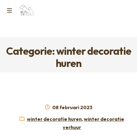
Ga
Ga
naar
naar
M
Home
de
de
e
navigatie
inhoud
Contact
n
Categorie: winter decoratie
Horcon Webshop – GDPR / Voorwaarden /
u
huren
Privacybeleid
Over ons
Geplaatst
08 februari 2023
op
Categorieën:
winter decoratie huren
,
winter decoratie
verhuur