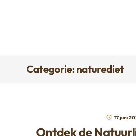
Ga
Ga
naar
naar
de
de
navigatie
inhoud
Categorie: naturediet
Geplaats
17 juni 2
op
Ontdek de Natuurl