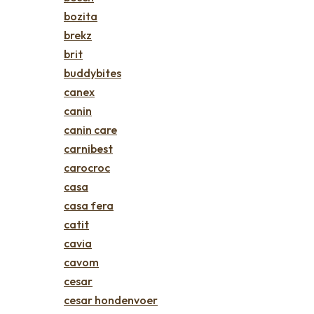
bozita
brekz
brit
buddybites
canex
canin
canin care
carnibest
carocroc
casa
casa fera
catit
cavia
cavom
cesar
cesar hondenvoer