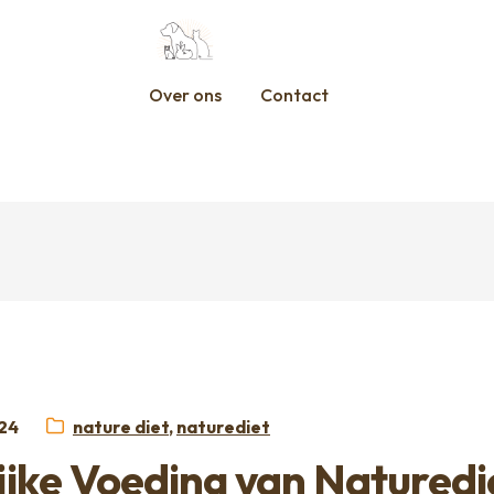
Over ons
Contact
t
Categorieën:
024
nature diet
,
naturediet
ijke Voeding van Naturedi