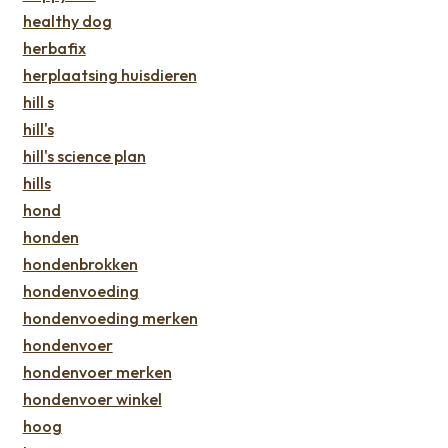
healthy dog
herbafix
herplaatsing huisdieren
hill s
hill's
hill's science plan
hills
hond
honden
hondenbrokken
hondenvoeding
hondenvoeding merken
hondenvoer
hondenvoer merken
hondenvoer winkel
hoog