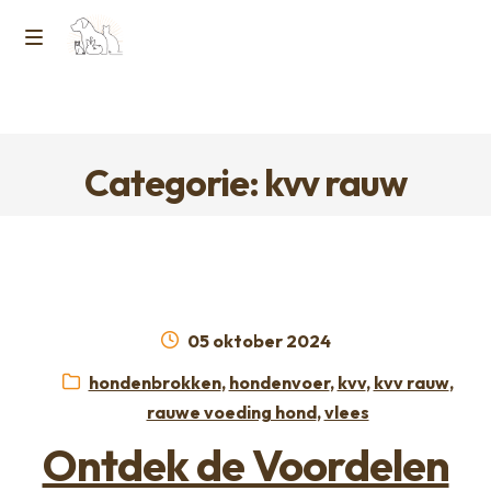
Ga
Ga
naar
naar
M
Home
de
de
e
navigatie
inhoud
Contact
n
Categorie: kvv rauw
Horcon Webshop – GDPR / Voorwaarden /
u
Privacybeleid
Over ons
Geplaatst
05 oktober 2024
op
Categorieën:
hondenbrokken
,
hondenvoer
,
kvv
,
kvv rauw
,
rauwe voeding hond
,
vlees
Ontdek de Voordelen