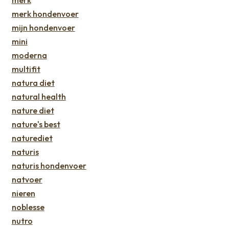
merk
merk hondenvoer
mijn hondenvoer
mini
moderna
multifit
natura diet
natural health
nature diet
nature's best
naturediet
naturis
naturis hondenvoer
natvoer
nieren
noblesse
nutro