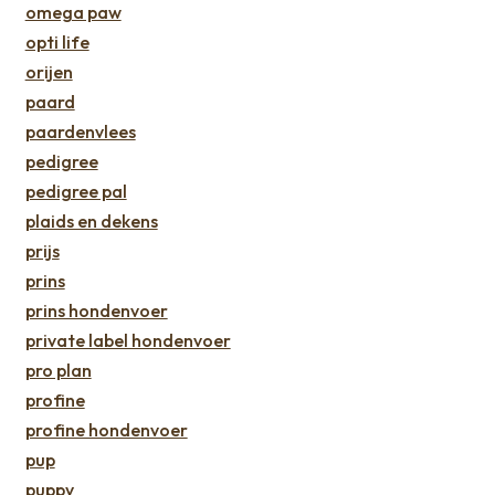
omega paw
opti life
orijen
paard
paardenvlees
pedigree
pedigree pal
plaids en dekens
prijs
prins
prins hondenvoer
private label hondenvoer
pro plan
profine
profine hondenvoer
pup
puppy