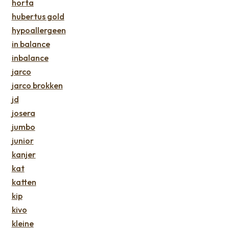
horta
hubertus gold
hypoallergeen
in balance
inbalance
jarco
jarco brokken
jd
josera
jumbo
junior
kanjer
kat
katten
kip
kivo
kleine