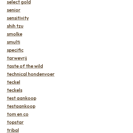
select gold
senior
sensitivity
shih tzu
smolke
smulti
specific
tarwevrij
taste of the wild
technical hondenvoer
teckel
teckels
test aankoop
testaankoop
tom en co
topstar
tribal