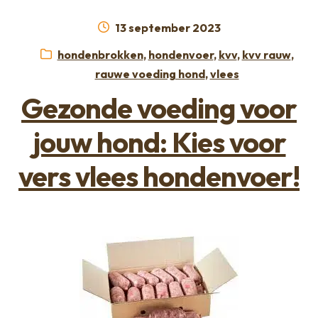
Geplaatst
13 september 2023
op
Categorieën:
hondenbrokken
,
hondenvoer
,
kvv
,
kvv rauw
,
rauwe voeding hond
,
vlees
Gezonde voeding voor
jouw hond: Kies voor
vers vlees hondenvoer!