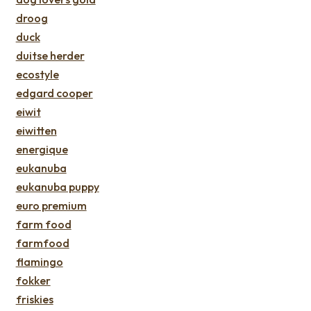
droog
duck
duitse herder
ecostyle
edgard cooper
eiwit
eiwitten
energique
eukanuba
eukanuba puppy
euro premium
farm food
farmfood
flamingo
fokker
friskies