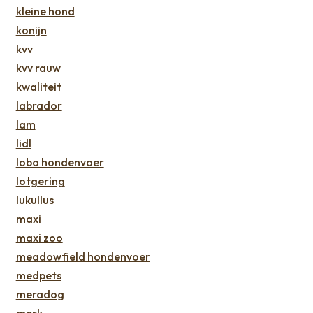
kleine hond
konijn
kvv
kvv rauw
kwaliteit
labrador
lam
lidl
lobo hondenvoer
lotgering
lukullus
maxi
maxi zoo
meadowfield hondenvoer
medpets
meradog