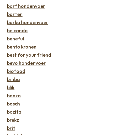
barf hondenvoer
barfen
barka hondenvoer
belcando
beneful
bento kronen
best for your friend
bevo hondenvoer
biofood
bitiba
blik
bonzo
bosch
bozita
brekz
brit