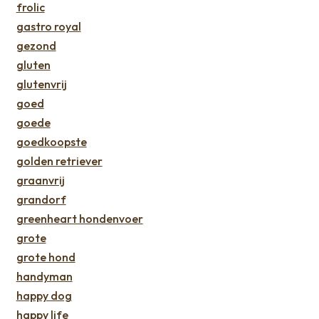
frolic
gastro royal
gezond
gluten
glutenvrij
goed
goede
goedkoopste
golden retriever
graanvrij
grandorf
greenheart hondenvoer
grote
grote hond
handyman
happy dog
happy life