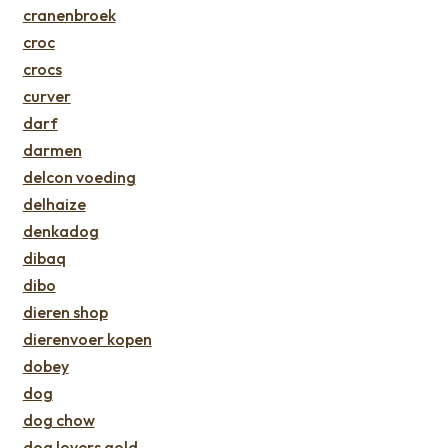
cranenbroek
croc
crocs
curver
darf
darmen
delcon voeding
delhaize
denkadog
dibaq
dibo
dieren shop
dierenvoer kopen
dobey
dog
dog chow
dog lovers gold