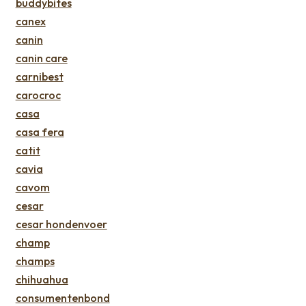
buddybites
canex
canin
canin care
carnibest
carocroc
casa
casa fera
catit
cavia
cavom
cesar
cesar hondenvoer
champ
champs
chihuahua
consumentenbond