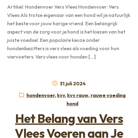
Artikel: Hondenvoer Vers Vlees Hondenvoer: Vers
Vlees Als trotse eigenaar van een hond wil je natuurlijk
het beste voor jouw harige vriend. Een belangrijk
aspect van de zorg voor je hond is het kiezen van het
juiste voedsel. Een populaire keuze onder
hondenbezitters is vers vlees als voeding voor hun
viervoeters. Vers vlees voor honden […]
Geplaatst
31 juli 2024
op
Categorieën:
hondenvoer
,
kvv
,
kvv rauw
,
rauwe voeding
hond
Het Belang van Vers
Vlees Voeren aan Je