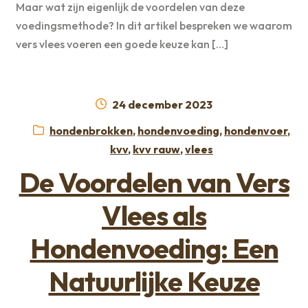
Maar wat zijn eigenlijk de voordelen van deze
voedingsmethode? In dit artikel bespreken we waarom
vers vlees voeren een goede keuze kan […]
Geplaatst
24 december 2023
op
Categorieën:
hondenbrokken
,
hondenvoeding
,
hondenvoer
,
kvv
,
kvv rauw
,
vlees
De Voordelen van Vers
Vlees als
Hondenvoeding: Een
Natuurlijke Keuze