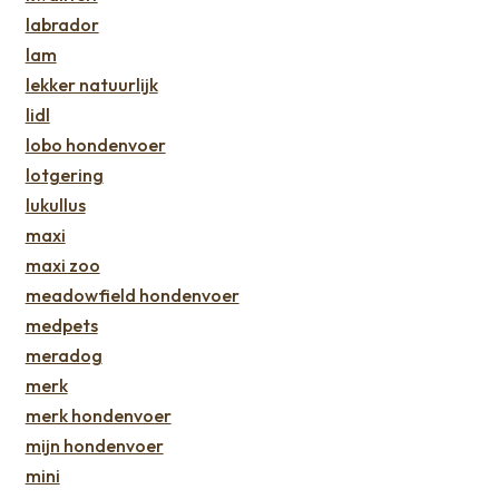
labrador
lam
lekker natuurlijk
lidl
lobo hondenvoer
lotgering
lukullus
maxi
maxi zoo
meadowfield hondenvoer
medpets
meradog
merk
merk hondenvoer
mijn hondenvoer
mini