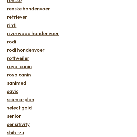
renske
renske hondenvoer
retriever
rinti
riverwood hondenvoer
rodi
rodi hondenvoer
rottweiler
royal canin
royalcanin
sanimed
savic
science plan
select gold
senior
sensitivity
shih tzu