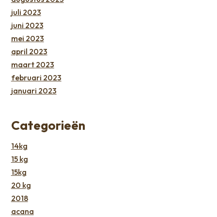
juli 2023
juni 2023
mei 2023
april 2023
maart 2023
februari 2023
januari 2023
Categorieën
14kg
15 kg
15kg
20 kg
2018
acana