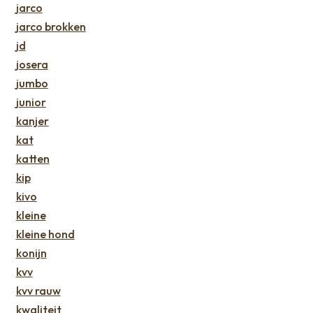
jarco
jarco brokken
jd
josera
jumbo
junior
kanjer
kat
katten
kip
kivo
kleine
kleine hond
konijn
kvv
kvv rauw
kwaliteit