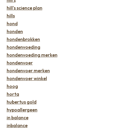
hill's
hill's science plan
hills
hond
honden
hondenbrokken
hondenvoeding
hondenvoeding merken
hondenvoer
hondenvoer merken
hondenvoer winkel
hoog
horta
hubertus gold
hypoallergeen
in balance
inbalance