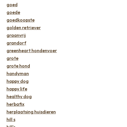
goed
goede
goedkoopste
golden retriever
graanvrij
grandorf
greenheart hondenvoer
grote
grote hond
handyman
happy dog
happy life
healthy dog
herbafix
herplaatsing huisdieren
hill s