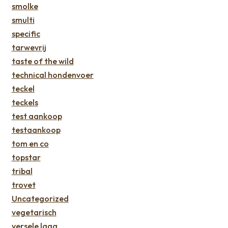
smolke
smulti
specific
tarwevrij
taste of the wild
technical hondenvoer
teckel
teckels
test aankoop
testaankoop
tom en co
topstar
tribal
trovet
Uncategorized
vegetarisch
versele laga