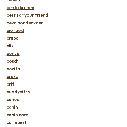
bento kronen
best for your friend
bevo hondenvoer
biofood
bitiba
blik
bonzo
bosch
bozita
brekz
brit
buddybites
canex
canin
canin care
carnibest