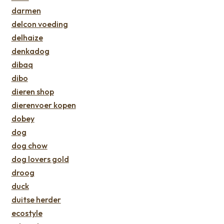
darmen
delcon voeding
delhaize
denkadog
dibaq
dibo
dieren shop
dierenvoer kopen
dobey
dog
dog chow
dog lovers gold
droog
duck
duitse herder
ecostyle