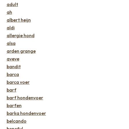
adult
ah
albert heijn
aldi
allergie hond
alsa
arden grange
aveve
bandit
barca
barca voer
barf
barf hondenvoer
barfen
barka hondenvoer
belcando
beneful