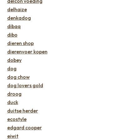
delcon voeding
delhaize
denkadog
dibaq
dibo
dieren shop
dierenvoer kopen
dobey
dog
dog chow
dog lovers gold
droog
duck
duitse herder
ecostyle
edgard cooper
eiwit