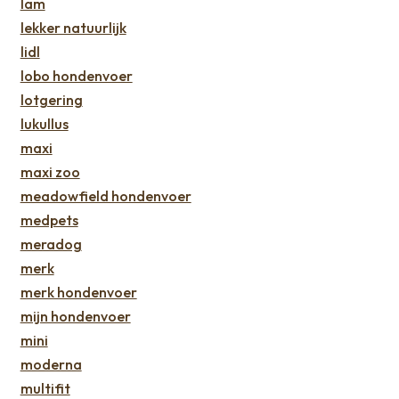
lam
lekker natuurlijk
lidl
lobo hondenvoer
lotgering
lukullus
maxi
maxi zoo
meadowfield hondenvoer
medpets
meradog
merk
merk hondenvoer
mijn hondenvoer
mini
moderna
multifit