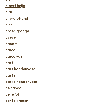
albert heijn
aldi
allergie hond
alsa
arden grange
aveve
bandit
barca
barca voer
barf
barf hondenvoer
barfen
barka hondenvoer
belcando
beneful
bento kronen