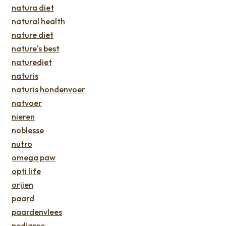
natura diet
natural health
nature diet
nature's best
naturediet
naturis
naturis hondenvoer
natvoer
nieren
noblesse
nutro
omega paw
opti life
orijen
paard
paardenvlees
pedigree