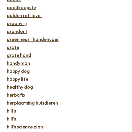
goedkoopste
golden retriever
graanvrij
grandorf
greenheart hondenvoer
grote
grote hond
handyman
happy dog
happy life
healthy dog
herbafix
herplaatsing huisdieren
hill s
hill's
hill's science plan