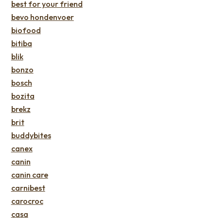
best for your friend
bevo hondenvoer
biofood
bitiba
blik
bonzo
bosch
bozita
brekz
brit
buddybites
canex
canin
canin care
carnibest
carocroc
casa