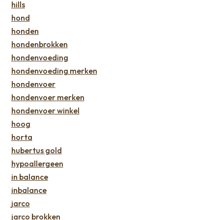
hills
hond
honden
hondenbrokken
hondenvoeding
hondenvoeding merken
hondenvoer
hondenvoer merken
hondenvoer winkel
hoog
horta
hubertus gold
hypoallergeen
in balance
inbalance
jarco
jarco brokken