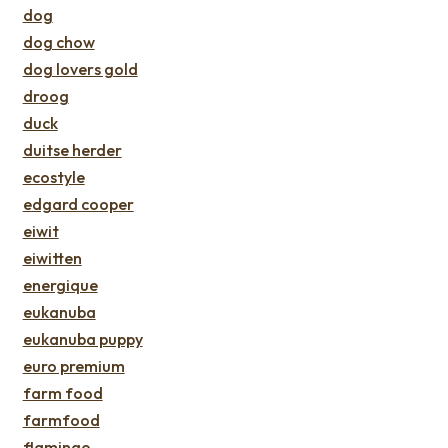
dog
dog chow
dog lovers gold
droog
duck
duitse herder
ecostyle
edgard cooper
eiwit
eiwitten
energique
eukanuba
eukanuba puppy
euro premium
farm food
farmfood
flamingo