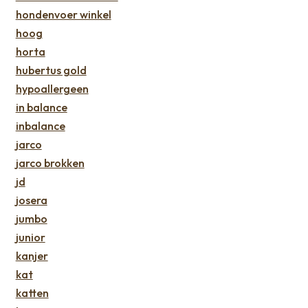
hondenvoer winkel
hoog
horta
hubertus gold
hypoallergeen
in balance
inbalance
jarco
jarco brokken
jd
josera
jumbo
junior
kanjer
kat
katten