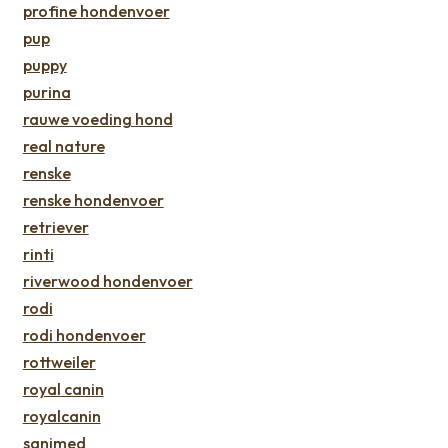
profine hondenvoer
pup
puppy
purina
rauwe voeding hond
real nature
renske
renske hondenvoer
retriever
rinti
riverwood hondenvoer
rodi
rodi hondenvoer
rottweiler
royal canin
royalcanin
sanimed