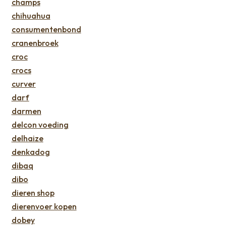
champs
chihuahua
consumentenbond
cranenbroek
croc
crocs
curver
darf
darmen
delcon voeding
delhaize
denkadog
dibaq
dibo
dieren shop
dierenvoer kopen
dobey