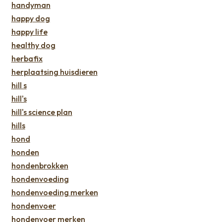
handyman
happy dog
happy life
healthy dog
herbafix
herplaatsing huisdieren
hill s
hill's
hill's science plan
hills
hond
honden
hondenbrokken
hondenvoeding
hondenvoeding merken
hondenvoer
hondenvoer merken