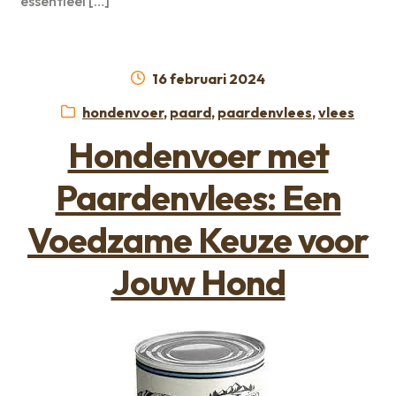
essentieel […]
Geplaatst
16 februari 2024
op
Categorieën:
hondenvoer
,
paard
,
paardenvlees
,
vlees
Hondenvoer met
Paardenvlees: Een
Voedzame Keuze voor
Jouw Hond