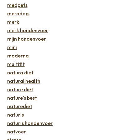
medpets
meradog
merk
merk hondenvoer
mijn hondenvoer
mini
moderna
multifit
natura diet
natural health
nature diet
nature's best
naturediet
naturis
naturis hondenvoer
natvoer