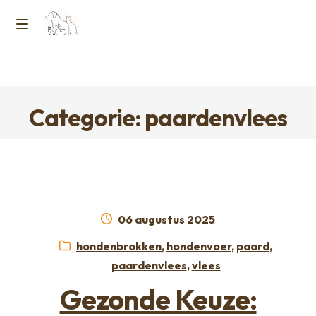
Ga
Ga
naar
naar
M
Home
de
de
e
navigatie
inhoud
Contact
n
Categorie: paardenvlees
Horcon Webshop – GDPR / Voorwaarden /
u
Privacybeleid
Over ons
Geplaatst
06 augustus 2025
op
Categorieën:
hondenbrokken
,
hondenvoer
,
paard
,
paardenvlees
,
vlees
Gezonde Keuze: