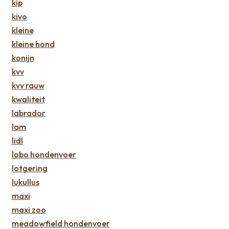
kip
kivo
kleine
kleine hond
konijn
kvv
kvv rauw
kwaliteit
labrador
lam
lidl
lobo hondenvoer
lotgering
lukullus
maxi
maxi zoo
meadowfield hondenvoer