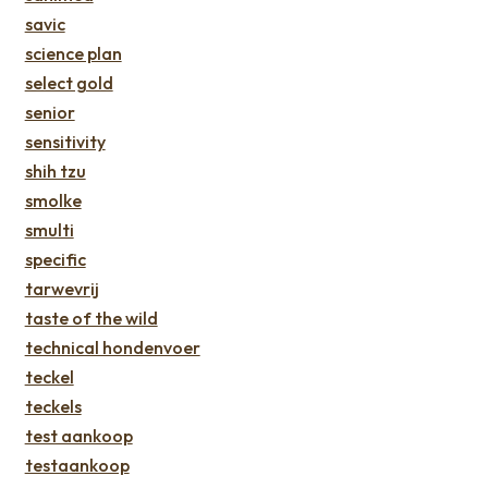
savic
science plan
select gold
senior
sensitivity
shih tzu
smolke
smulti
specific
tarwevrij
taste of the wild
technical hondenvoer
teckel
teckels
test aankoop
testaankoop