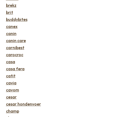
brekz
brit
buddybites
canex
canin
canin care
carnibest
carocroc
casa
casa fera
catit
cavia
cavom
cesar
cesar hondenvoer
champ