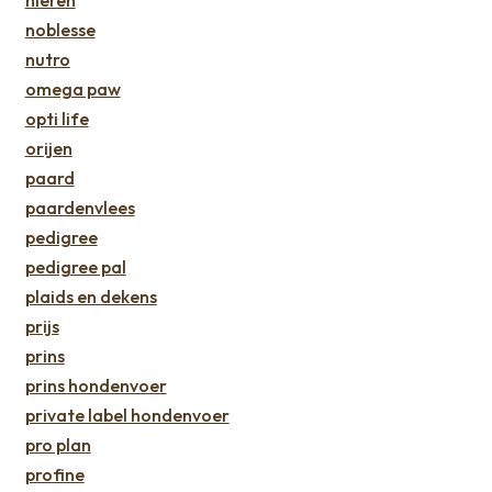
nieren
noblesse
nutro
omega paw
opti life
orijen
paard
paardenvlees
pedigree
pedigree pal
plaids en dekens
prijs
prins
prins hondenvoer
private label hondenvoer
pro plan
profine