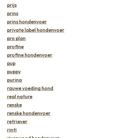
prijs
prins
prins hondenvoer
private label hondenvoer
pro plan
profine
profine hondenvoer
pup
puppy
purina
rauwe voeding hond
real nature
renske
renske hondenvoer
retriever
rinti