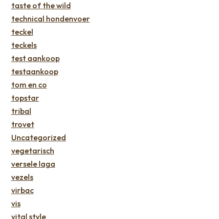
taste of the wild
technical hondenvoer
teckel
teckels
test aankoop
testaankoop
tom en co
topstar
tribal
trovet
Uncategorized
vegetarisch
versele laga
vezels
virbac
vis
vital style