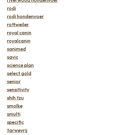
riverwood hondenvoer
rodi
rodi hondenvoer
rottweiler
royal canin
royalcanin
sanimed
savic
science plan
select gold
senior
sensitivity
shih tzu
smolke
smulti
specific
tarwevrij