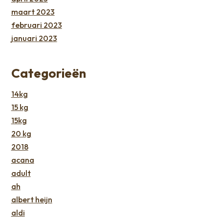
maart 2023
februari 2023
januari 2023
Categorieën
14kg
15 kg
15kg
20 kg
2018
acana
adult
ah
albert heijn
aldi