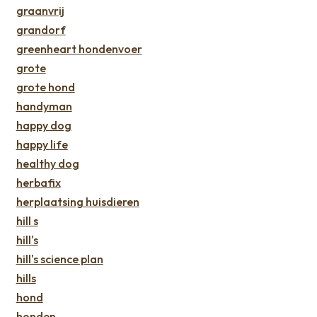
graanvrij
grandorf
greenheart hondenvoer
grote
grote hond
handyman
happy dog
happy life
healthy dog
herbafix
herplaatsing huisdieren
hill s
hill's
hill's science plan
hills
hond
honden