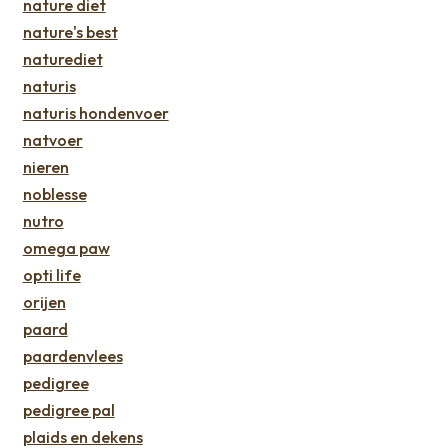
nature diet
nature's best
naturediet
naturis
naturis hondenvoer
natvoer
nieren
noblesse
nutro
omega paw
opti life
orijen
paard
paardenvlees
pedigree
pedigree pal
plaids en dekens