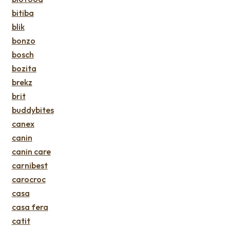
bitiba
blik
bonzo
bosch
bozita
brekz
brit
buddybites
canex
canin
canin care
carnibest
carocroc
casa
casa fera
catit