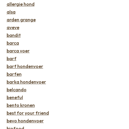
allergie hond
alsa
arden grange
aveve
bandit
barca
barca voer
barf
barf hondenvoer
barfen
barka hondenvoer
belcando
beneful
bento kronen
best for your friend
bevo hondenvoer
biofood