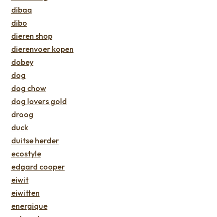
dibaq
dibo
dieren shop
dierenvoer kopen
dobey
dog
dog chow
dog lovers gold
droog
duck
duitse herder
ecostyle
edgard cooper
eiwit
eiwitten
energique