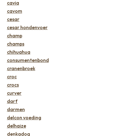
cavia
cavom
cesar
cesar hondenvoer
champ
champs
chihuahua
consumentenbond
cranenbroek
croc
crocs
curver
darf
darmen
delcon voeding
delhaize
denkadog