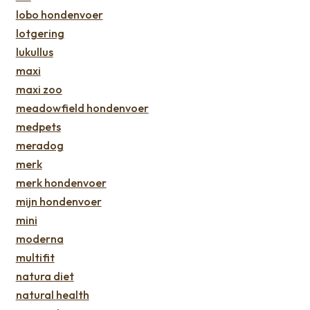
lobo hondenvoer
lotgering
lukullus
maxi
maxi zoo
meadowfield hondenvoer
medpets
meradog
merk
merk hondenvoer
mijn hondenvoer
mini
moderna
multifit
natura diet
natural health