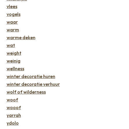
vlees
vogels
waar
warm
warme deken
wat
weight
weinig
wellness
winter decoratie huren
winter decoratie verhuur
wolf of wilderness
woof
wooof
yarrah
ydolo