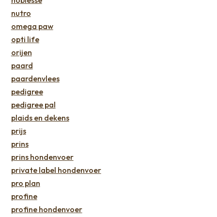
nutro
omega paw
opti life
orijen
paard
paardenvlees
pedigree
pedigree pal
plaids en dekens
prijs
prins
prins hondenvoer
private label hondenvoer
pro plan
profine
profine hondenvoer