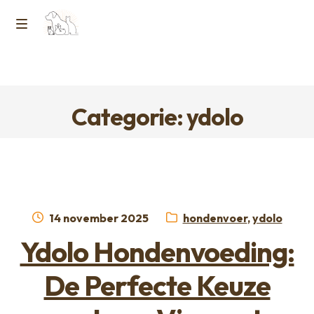
Ga
Ga
naar
naar
M
Home
de
de
e
navigatie
inhoud
Contact
n
Categorie: ydolo
Horcon Webshop – GDPR / Voorwaarden /
u
Privacybeleid
Over ons
Geplaatst
Categorieën:
14 november 2025
hondenvoer
,
ydolo
op
Ydolo Hondenvoeding:
De Perfecte Keuze