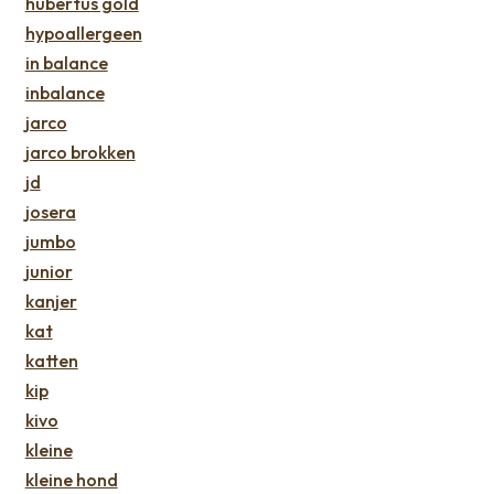
hubertus gold
hypoallergeen
in balance
inbalance
jarco
jarco brokken
jd
josera
jumbo
junior
kanjer
kat
katten
kip
kivo
kleine
kleine hond