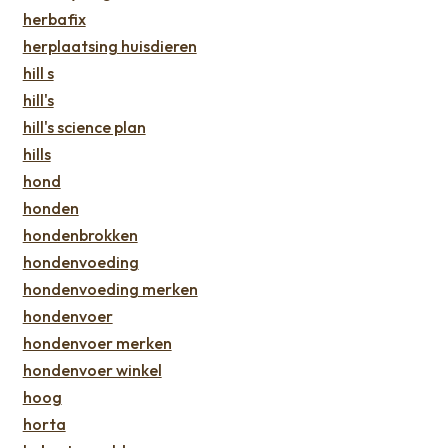
herbafix
herplaatsing huisdieren
hill s
hill's
hill's science plan
hills
hond
honden
hondenbrokken
hondenvoeding
hondenvoeding merken
hondenvoer
hondenvoer merken
hondenvoer winkel
hoog
horta