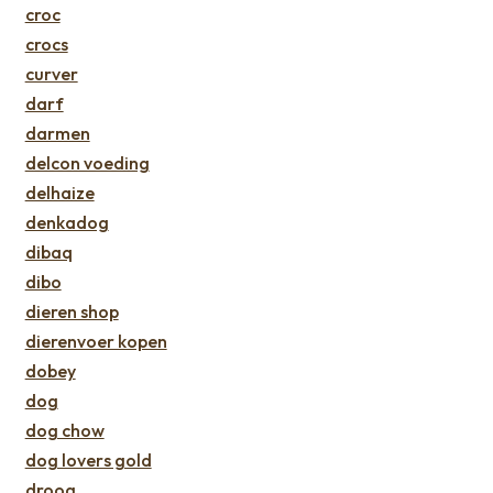
croc
crocs
curver
darf
darmen
delcon voeding
delhaize
denkadog
dibaq
dibo
dieren shop
dierenvoer kopen
dobey
dog
dog chow
dog lovers gold
droog