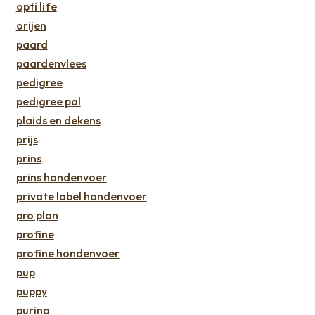
opti life
orijen
paard
paardenvlees
pedigree
pedigree pal
plaids en dekens
prijs
prins
prins hondenvoer
private label hondenvoer
pro plan
profine
profine hondenvoer
pup
puppy
purina