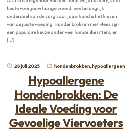
Als trotse eigenaar van een hond wil je natuurlijk het
beste voor jouw harige vriend. Een belangrijk
onderdeel van de zorg voor jouw hond is het kiezen
van de juiste voeding. Hondenbrokken met vlees zijn
een populaire keuze onder veel hondenbezitters, en
[…]
Geplaatst
Categorieën:
28 juli 2025
hondenbrokken
,
hypoallergeen
op
Hypoallergene
Hondenbrokken: De
Ideale Voeding voor
Gevoelige Viervoeters