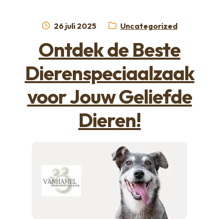
Geplaatst
Categorie:
26 juli 2025
Uncategorized
op
Ontdek de Beste
Dierenspeciaalzaak
voor Jouw Geliefde
Dieren!