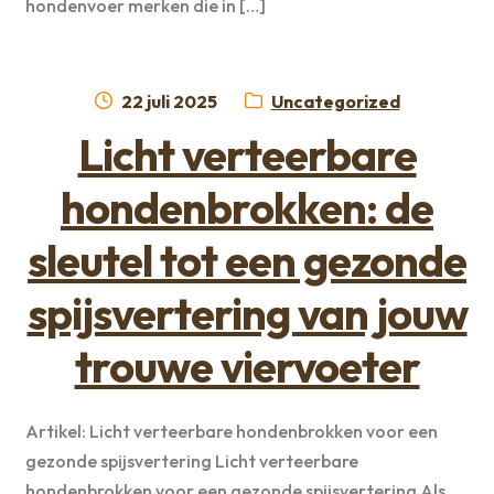
hondenvoer merken die in […]
Geplaatst
Categorie:
22 juli 2025
Uncategorized
op
Licht verteerbare
hondenbrokken: de
sleutel tot een gezonde
spijsvertering van jouw
trouwe viervoeter
Artikel: Licht verteerbare hondenbrokken voor een
gezonde spijsvertering Licht verteerbare
hondenbrokken voor een gezonde spijsvertering Als