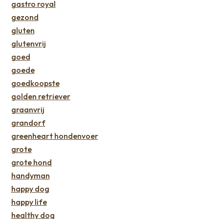
gastro royal
gezond
gluten
glutenvrij
goed
goede
goedkoopste
golden retriever
graanvrij
grandorf
greenheart hondenvoer
grote
grote hond
handyman
happy dog
happy life
healthy dog