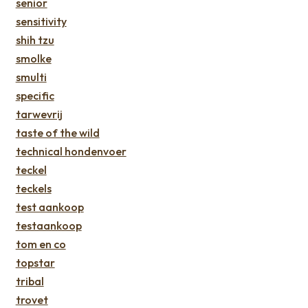
senior
sensitivity
shih tzu
smolke
smulti
specific
tarwevrij
taste of the wild
technical hondenvoer
teckel
teckels
test aankoop
testaankoop
tom en co
topstar
tribal
trovet