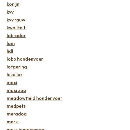
konijn
kvv
kvv rauw
kwaliteit
labrador
lam
lidl
lobo hondenvoer
lotgering
lukullus
maxi
maxi zoo
meadowfield hondenvoer
medpets
meradog
merk
merk hondenvoer