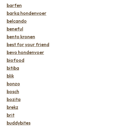
barfen
barka hondenvoer
belcando
beneful
bento kronen
best for your friend
bevo hondenvoer
biofood
bitiba
blik
bonzo
bosch
bozita
brekz
brit
buddybites