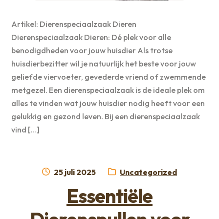
Artikel: Dierenspeciaalzaak Dieren
Dierenspeciaalzaak Dieren: Dé plek voor alle
benodigdheden voor jouw huisdier Als trotse
huisdierbezitter wil je natuurlijk het beste voor jouw
geliefde viervoeter, gevederde vriend of zwemmende
metgezel. Een dierenspeciaalzaak is de ideale plek om
alles te vinden wat jouw huisdier nodig heeft voor een
gelukkig en gezond leven. Bij een dierenspeciaalzaak
vind […]
Geplaatst
Categorie:
25 juli 2025
Uncategorized
op
Essentiële