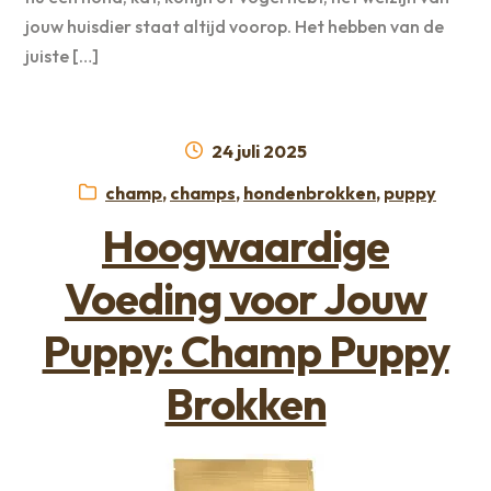
jouw huisdier staat altijd voorop. Het hebben van de
juiste […]
Geplaatst
24 juli 2025
op
Categorieën:
champ
,
champs
,
hondenbrokken
,
puppy
Hoogwaardige
Voeding voor Jouw
Puppy: Champ Puppy
Brokken