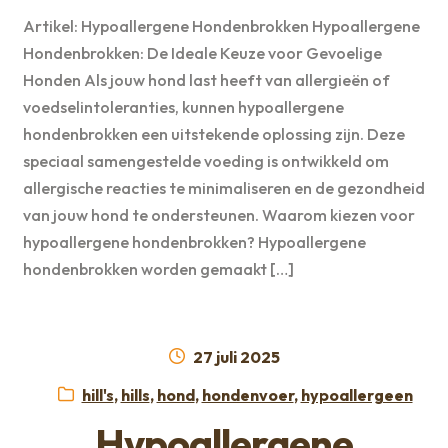
Artikel: Hypoallergene Hondenbrokken Hypoallergene
Hondenbrokken: De Ideale Keuze voor Gevoelige
Honden Als jouw hond last heeft van allergieën of
voedselintoleranties, kunnen hypoallergene
hondenbrokken een uitstekende oplossing zijn. Deze
speciaal samengestelde voeding is ontwikkeld om
allergische reacties te minimaliseren en de gezondheid
van jouw hond te ondersteunen. Waarom kiezen voor
hypoallergene hondenbrokken? Hypoallergene
hondenbrokken worden gemaakt […]
Geplaatst
27 juli 2025
op
Categorieën:
hill's
,
hills
,
hond
,
hondenvoer
,
hypoallergeen
Hypoallergene