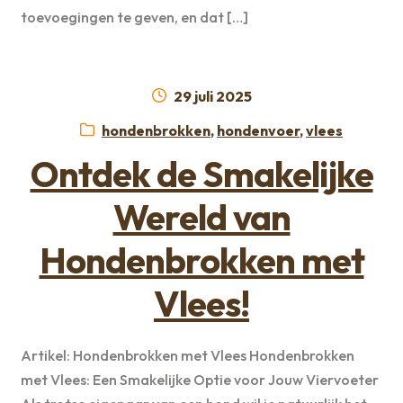
toevoegingen te geven, en dat […]
Geplaatst
29 juli 2025
op
Categorieën:
hondenbrokken
,
hondenvoer
,
vlees
Ontdek de Smakelijke
Wereld van
Hondenbrokken met
Vlees!
Artikel: Hondenbrokken met Vlees Hondenbrokken
met Vlees: Een Smakelijke Optie voor Jouw Viervoeter