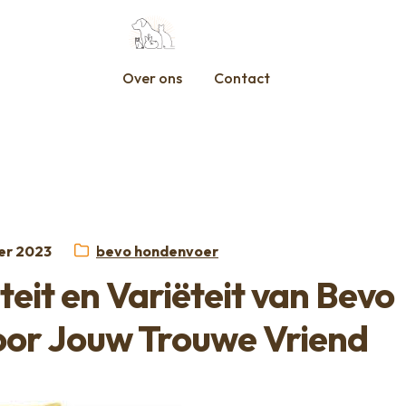
Over ons
Contact
st
Categorie:
er 2023
bevo hondenvoer
eit en Variëteit van Bevo
or Jouw Trouwe Vriend