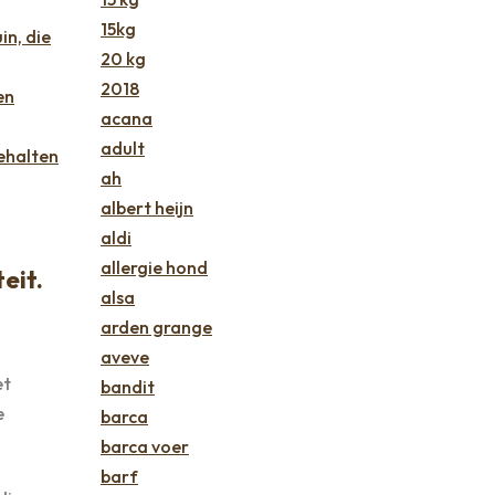
15kg
n, die
20 kg
2018
en
acana
adult
ehalten
ah
albert heijn
aldi
allergie hond
eit.
alsa
arden grange
aveve
et
bandit
e
barca
barca voer
barf