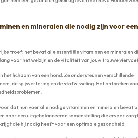
en gun hem een gezond en gelukkig leven met Bevo Hondenvoer
aminen en mineralen die nodig zijn voor een
ke troef: het bevat alle essentiële vitaminen en mineralen d
lang voor het welzijn en de vitaliteit van jouw trouwe viervoet
 in het lichaam van een hond. Ze ondersteunen verschillende
eem, de spijsvertering en de stofwisseling. Het ontbreken va
ondheidsproblemen.
voor dat hun voer alle nodige vitaminen en mineralen bevat 
en naar een uitgebalanceerde samenstelling die ervoor zorg
krijgt die hij nodig heeft voor een optimale gezondheid.