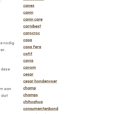
.
canex
canin
canin care
carnibest
carocroc
casa
ie nodig
casa fera
er.
catit
cavia
cavom
n deze
cesar
cesar hondenvoer
champ
om aan
champs
t dat
chihuahua
consumentenbond