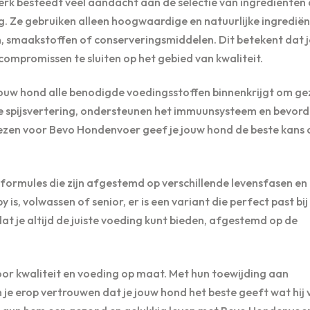
k besteedt veel aandacht aan de selectie van ingrediënten 
g. Ze gebruiken alleen hoogwaardige en natuurlijke ingrediën
, smaakstoffen of conserveringsmiddelen. Dit betekent dat j
mpromissen te sluiten op het gebied van kwaliteit.
ouw hond alle benodigde voedingsstoffen binnenkrijgt om g
nde spijsvertering, ondersteunen het immuunsysteem en bevor
iezen voor Bevo Hondenvoer geef je jouw hond de beste kans 
ormules die zijn afgestemd op verschillende levensfasen en
, volwassen of senior, er is een variant die perfect past bij 
at je altijd de juiste voeding kunt bieden, afgestemd op de
or kwaliteit en voeding op maat. Met hun toewijding aan
je erop vertrouwen dat je jouw hond het beste geeft wat hij 