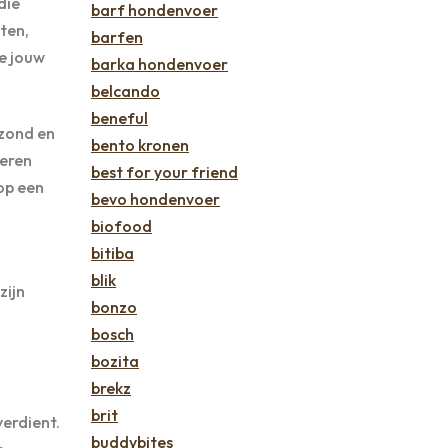
die
barf hondenvoer
ten,
barfen
e jouw
barka hondenvoer
belcando
beneful
ezond en
bento kronen
deren
best for your friend
op een
bevo hondenvoer
biofood
bitiba
blik
zijn
bonzo
bosch
bozita
brekz
brit
verdient.
buddybites