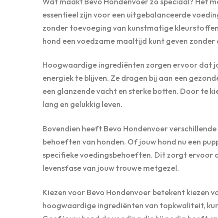
Wat maakt Bevo Hondenvoer zo speciaal? Het mer
essentieel zijn voor een uitgebalanceerde voedin
zonder toevoeging van kunstmatige kleurstoffen
hond een voedzame maaltijd kunt geven zonder co
Hoogwaardige ingrediënten zorgen ervoor dat j
energiek te blijven. Ze dragen bij aan een gezo
een glanzende vacht en sterke botten. Door te k
lang en gelukkig leven.
Bovendien heeft Bevo Hondenvoer verschillende f
behoeften van honden. Of jouw hond nu een puppy is
specifieke voedingsbehoeften. Dit zorgt ervoor d
levensfase van jouw trouwe metgezel.
Kiezen voor Bevo Hondenvoer betekent kiezen vo
hoogwaardige ingrediënten van topkwaliteit, kun 