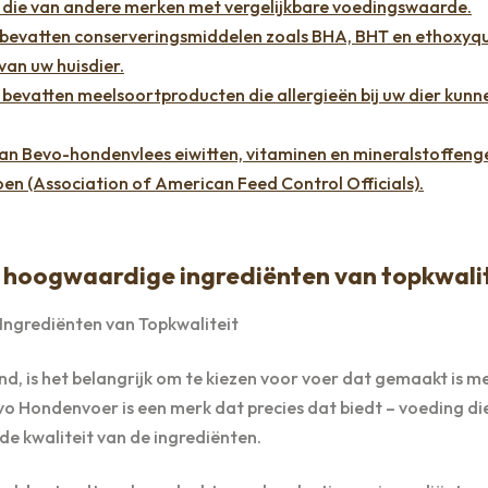
n die van andere merken met vergelijkbare voedingswaarde.
evatten conserveringsmiddelen zoals BHA, BHT en ethoxyqui
van uw huisdier.
evatten meelsoortproducten die allergieën bij uw dier kunn
an Bevo-hondenvlees eiwitten, vitaminen en mineralstoffeng
n (Association of American Feed Control Officials).
hoogwaardige ingrediënten van topkwalit
grediënten van Topkwaliteit
d, is het belangrijk om te kiezen voor voer dat gemaakt is m
o Hondenvoer is een merk dat precies dat biedt – voeding di
e kwaliteit van de ingrediënten.