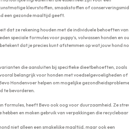
kunstmatige kleurstoffen, smaakstoffen of conserveringsmid
ond een gezonde maaltijd geeft.
eit dat ze rekening houden met de individuele behoeften van
ieden speciale formules voor puppy’s, volwassen honden en o
t betekent dat je precies kunt afstemmen op wat jouw hond n
rianten die aansluiten bij specifieke dieetbehoeften, zoals
 is vooral belangrijk voor honden met voedselgevoeligheden of
kan Bevo Hondenvoer helpen om mogelijke gezondheidsprobleme
nd te bevorderen.
 aan formules, heeft Bevo ook oog voor duurzaamheid. Ze stre
e hebben en maken gebruik van verpakkingen die recyclebaar 
hond niet alleen een smakelijke maaltijd, maar ook een