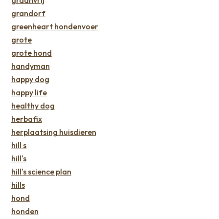
grandorf
greenheart hondenvoer
grote
grote hond
handyman
happy dog
happy life
healthy dog
herbafix
herplaatsing huisdieren
hill s
hill's
hill's science plan
hills
hond
honden