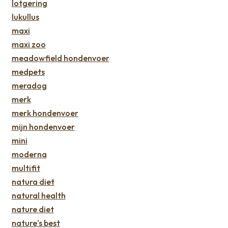
lotgering
lukullus
maxi
maxi zoo
meadowfield hondenvoer
medpets
meradog
merk
merk hondenvoer
mijn hondenvoer
mini
moderna
multifit
natura diet
natural health
nature diet
nature's best