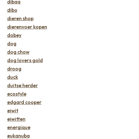
dibaq
dibo
dieren shop
dierenvoer kopen
dobey
dog
dog chow
dog lovers gold
droog
duck
duitse herder
ecostyle
edgard cooper
eiwit
eiwitten
energique
eukanuba