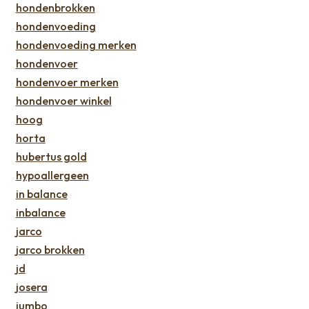
hondenbrokken
hondenvoeding
hondenvoeding merken
hondenvoer
hondenvoer merken
hondenvoer winkel
hoog
horta
hubertus gold
hypoallergeen
in balance
inbalance
jarco
jarco brokken
jd
josera
jumbo