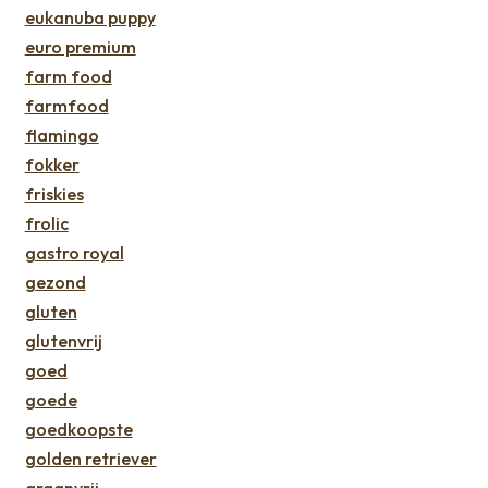
eukanuba puppy
euro premium
farm food
farmfood
flamingo
fokker
friskies
frolic
gastro royal
gezond
gluten
glutenvrij
goed
goede
goedkoopste
golden retriever
graanvrij