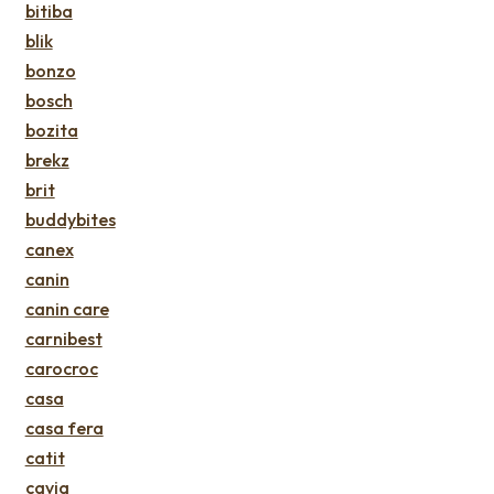
bitiba
blik
bonzo
bosch
bozita
brekz
brit
buddybites
canex
canin
canin care
carnibest
carocroc
casa
casa fera
catit
cavia