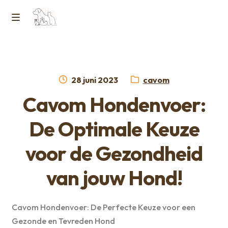
Ga
Ga
naar
naar
M
Home
de
de
e
navigatie
inhoud
Contact
n
Geplaatst
Categorie:
28 juni 2023
cavom
op
Horcon Webshop – GDPR / Voorwaarden /
Cavom Hondenvoer:
u
Privacybeleid
De Optimale Keuze
Over ons
voor de Gezondheid
van jouw Hond!
Cavom Hondenvoer: De Perfecte Keuze voor een
Gezonde en Tevreden Hond