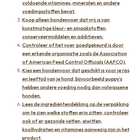
voldoende vitamines, mineralen en andere
voedingsstoffen bevat.
Koop alleen hondenvoer dat vrij is van
kunstmatige kleur- en smaakstoffen,
conserveermiddelen en additieven.
Controleer of het voer goedgekeurd is door
een erkende organisatie zoals de Association
of American Feed Control Officials (AAFCO).
Kies een hondenvoor dat geschikt is voor je ras
en leeftijd van je hond; bijvoorbeeld puppy’s
hebben andere voeding nodig dan volwassene
honden.
Lees de ingrediëntendekking op de verpakking
om te zien welke stoffen erin zitten; controleer
ook of er gezonde vetten, eiwitten,
koolhydraten en vitamines aanwezig zijn in het
product.