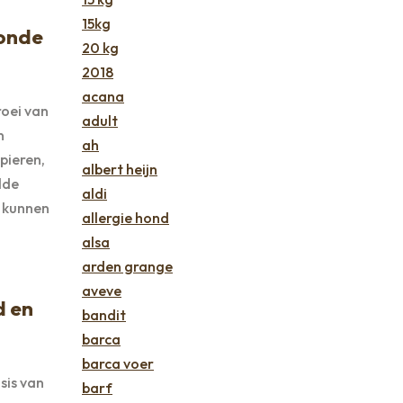
15kg
zonde
20 kg
2018
acana
roei van
adult
n
ah
pieren,
albert heijn
lde
aldi
e kunnen
allergie hond
alsa
arden grange
aveve
d en
bandit
barca
barca voer
sis van
barf