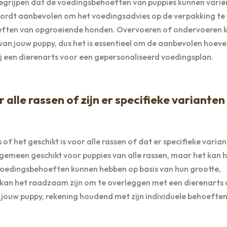
e begrijpen dat de voedingsbehoeften van puppies kunnen varië
t wordt aanbevolen om het voedingsadvies op de verpakking te
oeften van opgroeiende honden. Overvoeren of ondervoeren 
an jouw puppy, dus het is essentieel om de aanbevolen hoev
bij een dierenarts voor een gepersonaliseerd voedingsplan.
alle rassen of zijn er specifieke varianten
f het geschikt is voor alle rassen of dat er specifieke varia
lgemeen geschikt voor puppies van alle rassen, maar het kan 
voedingsbehoeften kunnen hebben op basis van hun grootte,
l kan het raadzaam zijn om te overleggen met een dierenarts
 jouw puppy, rekening houdend met zijn individuele behoeften