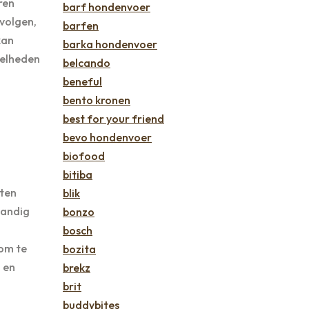
ren
barf hondenvoer
 volgen,
barfen
kan
barka hondenvoer
eelheden
belcando
beneful
bento kronen
best for your friend
bevo hondenvoer
biofood
bitiba
nten
blik
handig
bonzo
bosch
 om te
bozita
 en
brekz
brit
buddybites