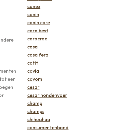
canex
canin
canin care
carnibest
carocroc
andere
casa
casa fera
catit
lementen
cavia
tot een
cavom
voegen
cesar
or
cesar hondenvoer
champ
champs
chihuahua
consumentenbond