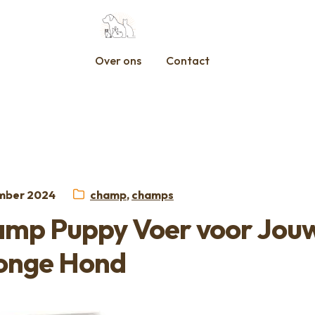
Over ons
Contact
t
Categorieën:
mber 2024
champ
,
champs
mp Puppy Voer voor Jou
onge Hond