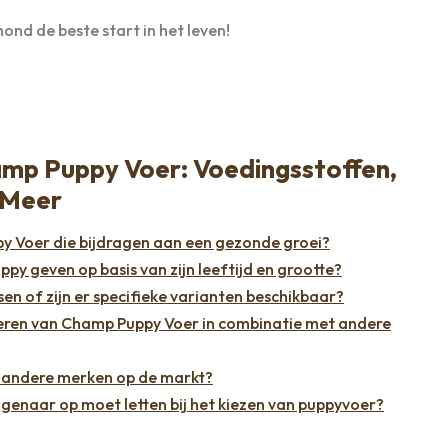
nd de beste start in het leven!
mp Puppy Voer: Voedingsstoffen,
 Meer
py Voer die bijdragen aan een gezonde groei?
y geven op basis van zijn leeftijd en grootte?
sen of zijn er specifieke varianten beschikbaar?
voeren van Champ Puppy Voer in combinatie met andere
andere merken op de markt?
eigenaar op moet letten bij het kiezen van puppyvoer?