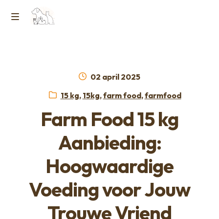
Ga
Ga
naar
naar
M
Home
de
de
e
navigatie
inhoud
Contact
n
Geplaatst
02 april 2025
op
Horcon Webshop – GDPR / Voorwaarden /
Categorieën:
15 kg
,
15kg
,
farm food
,
farmfood
u
Privacybeleid
Farm Food 15 kg
Over ons
Aanbieding:
Hoogwaardige
Voeding voor Jouw
Trouwe Vriend