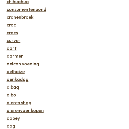
chihuahua
consumentenbond
cranenbroek
croc
crocs
curver
darf
darmen
delcon voeding
delhaize
denkadog
dibaq
dibo
dieren shop
dierenvoer kopen
dobey
dog