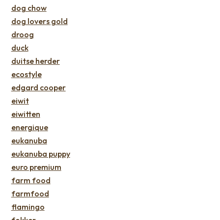
dog chow
dog lovers gold
droog
duck
duitse herder
ecostyle
edgard cooper
eiwit
eiwitten
energique
eukanuba
eukanuba puppy
euro premium
farm food
farmfood
flamingo