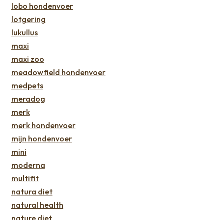
lobo hondenvoer
lotgering
lukullus
maxi
maxi zoo
meadowfield hondenvoer
medpets
meradog
merk
merk hondenvoer
mijn hondenvoer
mini
moderna
multifit
natura diet
natural health
nature diet