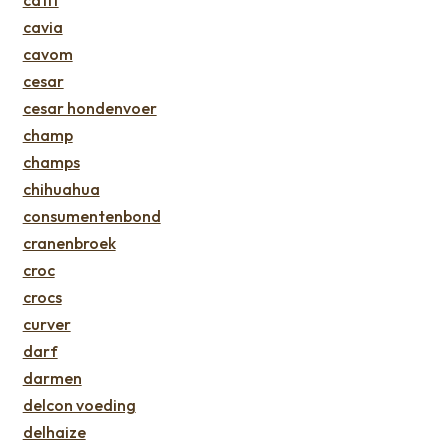
catit
cavia
cavom
cesar
cesar hondenvoer
champ
champs
chihuahua
consumentenbond
cranenbroek
croc
crocs
curver
darf
darmen
delcon voeding
delhaize