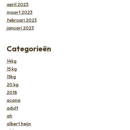
april 2023
maart 2023
februari 2023
januari 2023
Categorieën
14kg
15 kg
15kg
20 kg
2018
acana
adult
ah
albert heijn