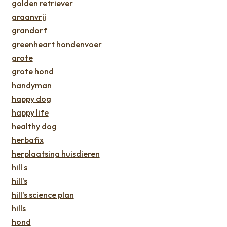
golden retriever
graanvrij
grandorf
greenheart hondenvoer
grote
grote hond
handyman
happy dog
happy life
healthy dog
herbafix
herplaatsing huisdieren
hill s
hill's
hill's science plan
hills
hond