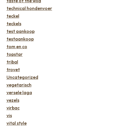
taste of the wild
technical hondenvoer
teckel
teckels
test aankoop
testaankoop
tom en co
topstar
tribal
trovet
Uncategorized
vegetarisch
versele laga
vezels
virbac
vis
vital style