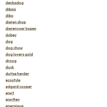
denkadog
dibaq
dibo
dieren shop
dierenvoer kopen
dobey
dog
dog chow
dog lovers gold
droog
duck
duitse herder
ecostyle
edgard cooper
eiwit
eiwitten
energique