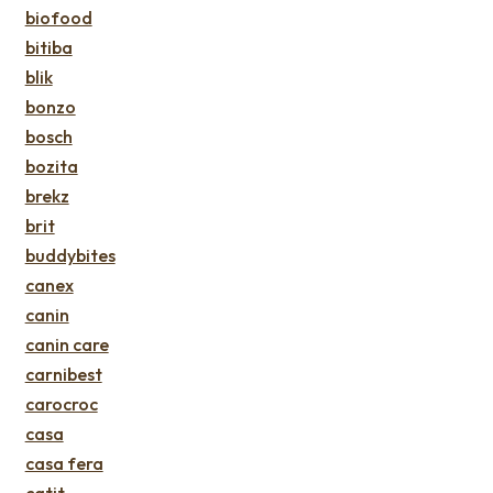
biofood
bitiba
blik
bonzo
bosch
bozita
brekz
brit
buddybites
canex
canin
canin care
carnibest
carocroc
casa
casa fera