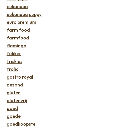
eukanuba
eukanuba puppy
euro premium
farm food
farmfood
flamingo
fokker
friskies
frolic
gastro royal
gezond
gluten
glutenvrij
goed
goede
goedkoopste