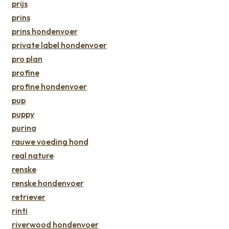
prijs
prins
prins hondenvoer
private label hondenvoer
pro plan
profine
profine hondenvoer
pup
puppy
purina
rauwe voeding hond
real nature
renske
renske hondenvoer
retriever
rinti
riverwood hondenvoer