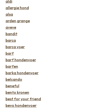
aldi
allergie hond
alsa
arden grange
aveve
bandit
barca
barca voer
barf
barf hondenvoer
barfen
barka hondenvoer
belcando
beneful
bento kronen
best for your friend
bevo hondenvoer