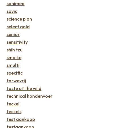
sanimed
savic
science plan
select gold
senior
sensitivity
shih tzu
smolke
smulti
specific
tarwevrij
taste of the wild
technical hondenvoer
teckel
teckels
test aankoop
testaankoop