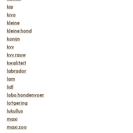
kip
kivo
kleine
kleine hond
konijn
kvv
kvv rauw
kwaliteit
labrador
lam
lidl
lobo hondenvoer
lotgering
lukullus
maxi
maxi zoo