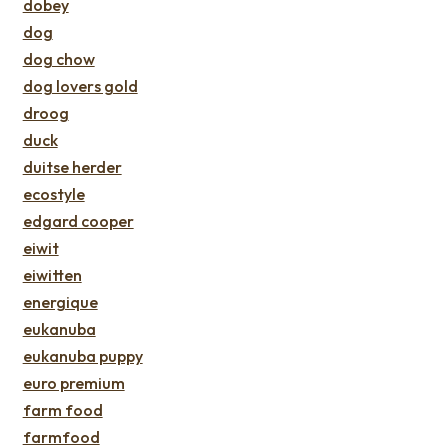
dobey
dog
dog chow
dog lovers gold
droog
duck
duitse herder
ecostyle
edgard cooper
eiwit
eiwitten
energique
eukanuba
eukanuba puppy
euro premium
farm food
farmfood