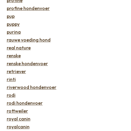
profine
profine hondenvoer
pup
puppy
purina
rauwe voeding hond
real nature
renske
renske hondenvoer
retriever
rinti
riverwood hondenvoer
rodi
rodi hondenvoer
rottweiler
royal canin
royalcanin