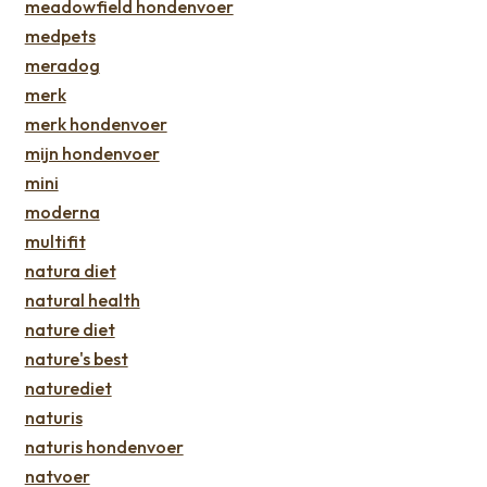
meadowfield hondenvoer
medpets
meradog
merk
merk hondenvoer
mijn hondenvoer
mini
moderna
multifit
natura diet
natural health
nature diet
nature's best
naturediet
naturis
naturis hondenvoer
natvoer