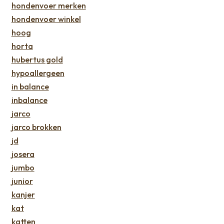
hondenvoer merken
hondenvoer winkel
hoog
horta
hubertus gold
hypoallergeen
in balance
inbalance
jarco
jarco brokken
jd
josera
jumbo
junior
kanjer
kat
katten