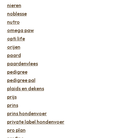
nieren
noblesse
nutro
omega paw
opti life
orijen
paard
paardenvlees
pedigree
pedigree pal
plaids en dekens
prijs
prins
prins hondenvoer
private label hondenvoer
pro plan