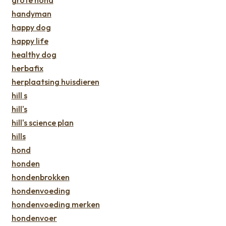
handyman
happy dog
happy life
healthy dog
herbafix
herplaatsing huisdieren
hill s
hill's
hill's science plan
hills
hond
honden
hondenbrokken
hondenvoeding
hondenvoeding merken
hondenvoer