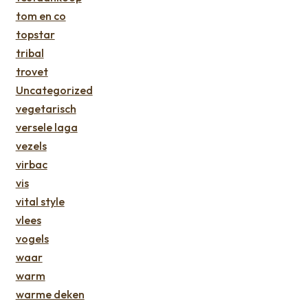
tom en co
topstar
tribal
trovet
Uncategorized
vegetarisch
versele laga
vezels
virbac
vis
vital style
vlees
vogels
waar
warm
warme deken