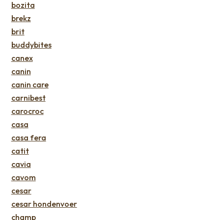
bozita
brekz
brit
buddybites
canex
canin
canin care
carnibest
carocroc
casa
casa fera
catit
cavia
cavom
cesar
cesar hondenvoer
champ