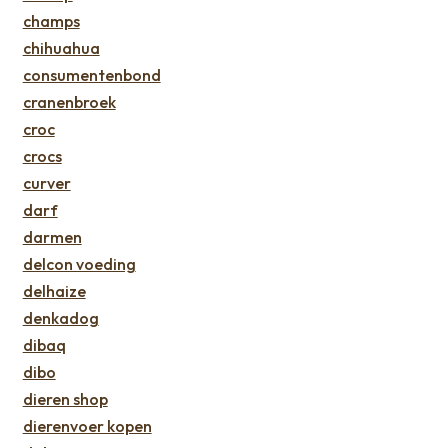
champs
chihuahua
consumentenbond
cranenbroek
croc
crocs
curver
darf
darmen
delcon voeding
delhaize
denkadog
dibaq
dibo
dieren shop
dierenvoer kopen