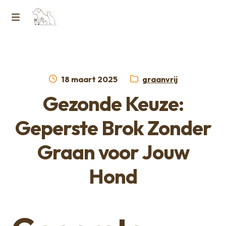
Ga
Ga
naar
naar
M
Home
de
de
e
navigatie
inhoud
Contact
n
Geplaatst
Categorie:
18 maart 2025
graanvrij
op
Horcon Webshop – GDPR / Voorwaarden /
Gezonde Keuze:
u
Privacybeleid
Geperste Brok Zonder
Over ons
Graan voor Jouw
Hond