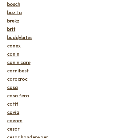
bosch
bozita
brekz
brit
buddybites
canex
canin
canin care
carnibest
carocroc
casa
casa fera
catit
cavia
cavom
cesar
cesar hondenvoer