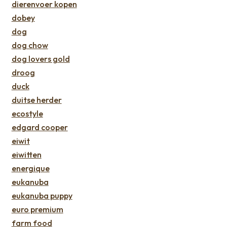
dierenvoer kopen
dobey
dog
dog chow
dog lovers gold
droog
duck
duitse herder
ecostyle
edgard cooper
eiwit
eiwitten
energique
eukanuba
eukanuba puppy
euro premium
farm food