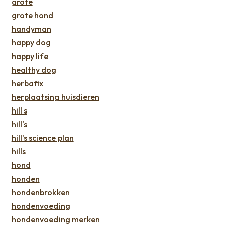
grote
grote hond
handyman
happy dog
happy life
healthy dog
herbafix
herplaatsing huisdieren
hill s
hill's
hill's science plan
hills
hond
honden
hondenbrokken
hondenvoeding
hondenvoeding merken