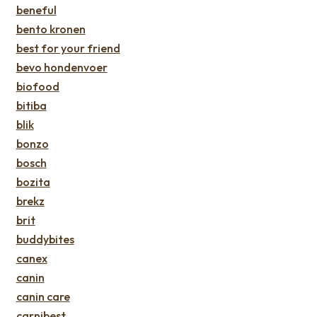
beneful
bento kronen
best for your friend
bevo hondenvoer
biofood
bitiba
blik
bonzo
bosch
bozita
brekz
brit
buddybites
canex
canin
canin care
carnibest