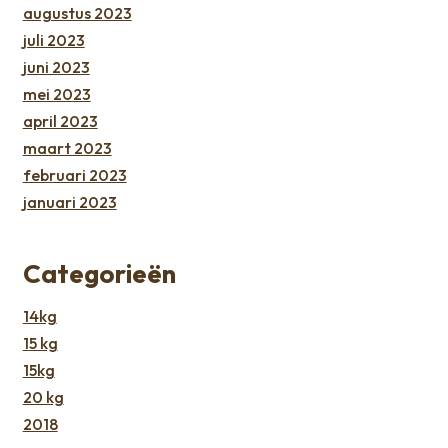
augustus 2023
juli 2023
juni 2023
mei 2023
april 2023
maart 2023
februari 2023
januari 2023
Categorieën
14kg
15 kg
15kg
20 kg
2018