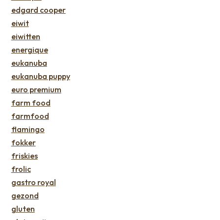
edgard cooper
eiwit
eiwitten
energique
eukanuba
eukanuba puppy
euro premium
farm food
farmfood
flamingo
fokker
friskies
frolic
gastro royal
gezond
gluten