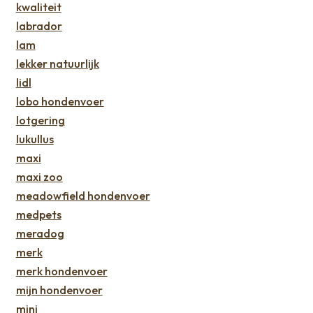
kwaliteit
labrador
lam
lekker natuurlijk
lidl
lobo hondenvoer
lotgering
lukullus
maxi
maxi zoo
meadowfield hondenvoer
medpets
meradog
merk
merk hondenvoer
mijn hondenvoer
mini