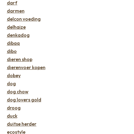
darf
darmen
delcon voeding
delhaize
denkadog
dibaq
dibo
dieren shop
dierenvoer kopen
dobey
dog
dog chow
dog lovers gold
droog
duck
duitse herder
ecostyle