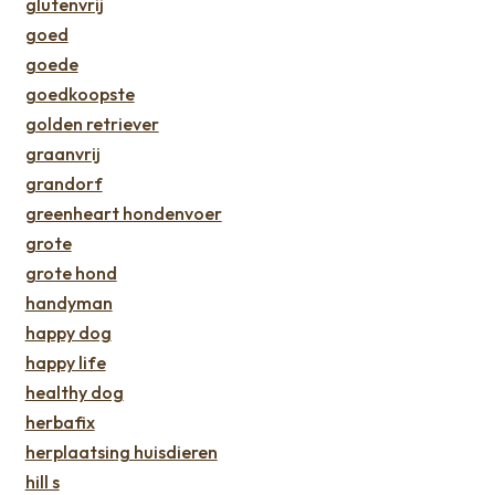
glutenvrij
goed
goede
goedkoopste
golden retriever
graanvrij
grandorf
greenheart hondenvoer
grote
grote hond
handyman
happy dog
happy life
healthy dog
herbafix
herplaatsing huisdieren
hill s