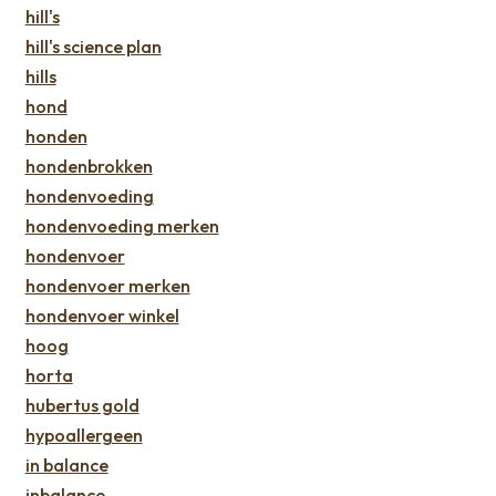
hill's
hill's science plan
hills
hond
honden
hondenbrokken
hondenvoeding
hondenvoeding merken
hondenvoer
hondenvoer merken
hondenvoer winkel
hoog
horta
hubertus gold
hypoallergeen
in balance
inbalance