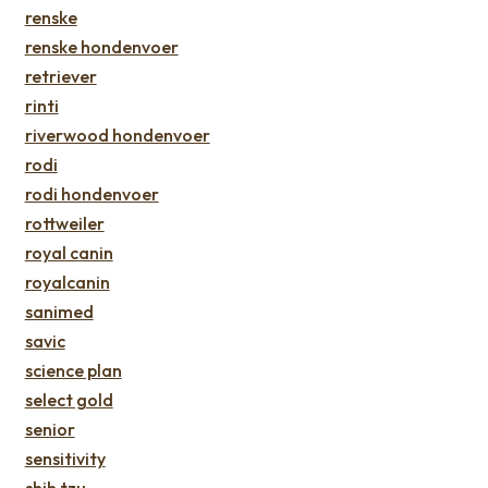
renske
renske hondenvoer
retriever
rinti
riverwood hondenvoer
rodi
rodi hondenvoer
rottweiler
royal canin
royalcanin
sanimed
savic
science plan
select gold
senior
sensitivity
shih tzu