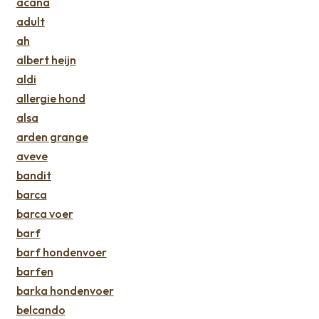
acana
adult
ah
albert heijn
aldi
allergie hond
alsa
arden grange
aveve
bandit
barca
barca voer
barf
barf hondenvoer
barfen
barka hondenvoer
belcando