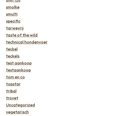
smolke
smulti
specific
tarwevrij
taste of the wild
technical hondenvoer
teckel
teckels
test aankoop
testaankoop
tom en co
topstar
tribal
trovet
Uncategorized
vegetarisch