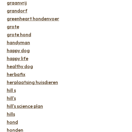
graanvrij
grandorf
greenheart hondenvoer
grote
grote hond
handyman
happy dog
happy life
healthy dog
herbafix
herplaatsing huisdieren
hill s
hill's
hill's science plan
hills
hond
honden