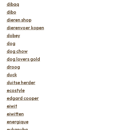
dibaq
dibo
dieren shop
dierenvoer kopen
dobey
dog
dog chow
dog lovers gold
droog
duck
duitse herder
ecostyle
edgard cooper
eiwit
eiwitten
energique
eukanuba