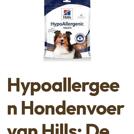
Hypoallergee
n Hondenvoer
van Hills: De