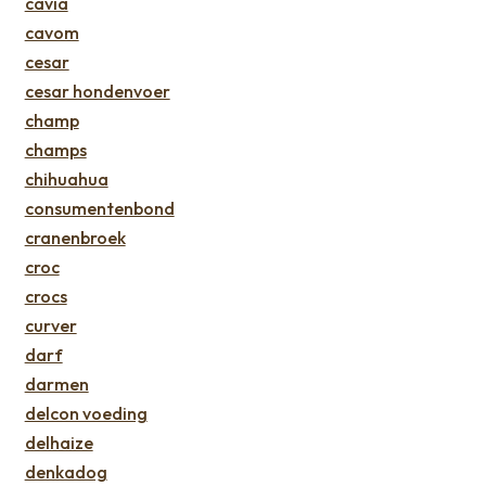
cavia
cavom
cesar
cesar hondenvoer
champ
champs
chihuahua
consumentenbond
cranenbroek
croc
crocs
curver
darf
darmen
delcon voeding
delhaize
denkadog