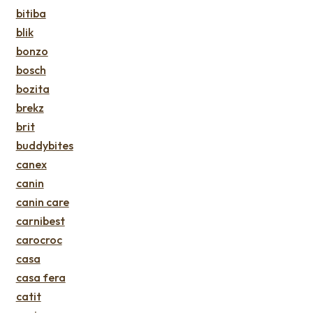
bitiba
blik
bonzo
bosch
bozita
brekz
brit
buddybites
canex
canin
canin care
carnibest
carocroc
casa
casa fera
catit