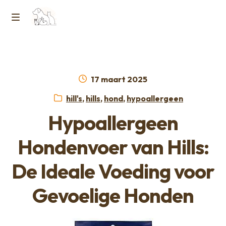
Ga
Ga
naar
naar
M
Home
de
de
e
navigatie
inhoud
Contact
n
Geplaatst
17 maart 2025
op
Horcon Webshop – GDPR / Voorwaarden /
Categorieën:
hill's
,
hills
,
hond
,
hypoallergeen
u
Privacybeleid
Hypoallergeen
Over ons
Hondenvoer van Hills:
De Ideale Voeding voor
Gevoelige Honden