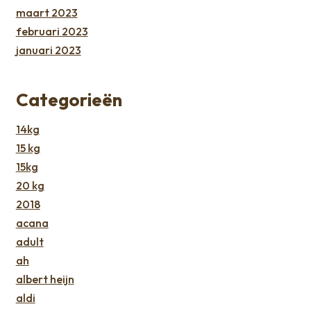
maart 2023
februari 2023
januari 2023
Categorieën
14kg
15 kg
15kg
20 kg
2018
acana
adult
ah
albert heijn
aldi