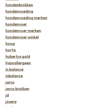
hondenbrokken
hondenvoeding
hondenvoeding merken
hondenvoer
hondenvoer merken
hondenvoer winkel
hoog
horta
hubertus gold
hypoallergeen
in balance
inbalance
jarco
jarco brokken
jd
josera