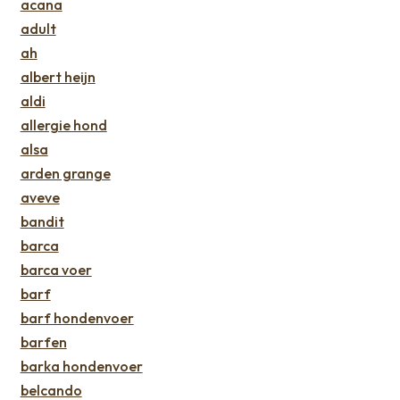
acana
adult
ah
albert heijn
aldi
allergie hond
alsa
arden grange
aveve
bandit
barca
barca voer
barf
barf hondenvoer
barfen
barka hondenvoer
belcando