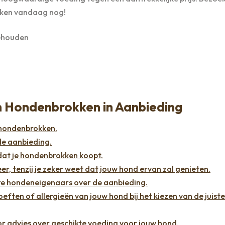
ken vandaag nog!
ehouden
an Hondenbrokken in Aanbieding
n hondenbrokken.
 de aanbieding.
at je hondenbrokken koopt.
r, tenzij je zeker weet dat jouw hond ervan zal genieten.
re hondeneigenaars over de aanbieding.
ften of allergieën van jouw hond bij het kiezen van de juiste
r advies over geschikte voeding voor jouw hond.