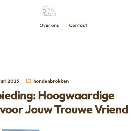
Over ons
Contact
st
Categorie:
uari 2025
hondenbrokken
bieding: Hoogwaardige
voor Jouw Trouwe Vriend