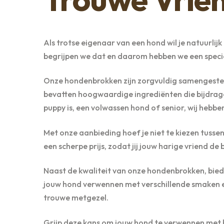
Als trotse eigenaar van een hond wil je natuurlij
begrijpen we dat en daarom hebben we een speci
Onze hondenbrokken zijn zorgvuldig samengeste
bevatten hoogwaardige ingrediënten die bijdrag
puppy is, een volwassen hond of senior, wij hebbe
Met onze aanbieding hoef je niet te kiezen tusse
een scherpe prijs, zodat jij jouw harige vriend d
Naast de kwaliteit van onze hondenbrokken, bied
jouw hond verwennen met verschillende smaken e
trouwe metgezel.
Grijp deze kans om jouw hond te verwennen met 