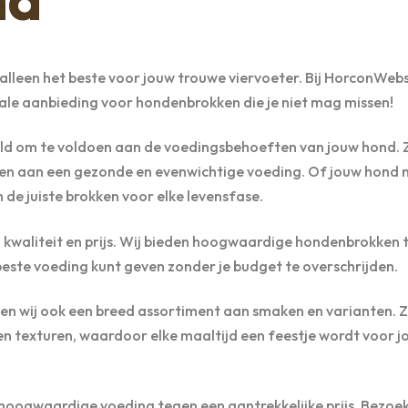
k alleen het beste voor jouw trouwe viervoeter. Bij HorconWe
ale aanbieding voor hondenbrokken die je niet mag missen!
ld om te voldoen aan de voedingsbehoeften van jouw hond. 
en aan een gezonde en evenwichtige voeding. Of jouw hond 
n de juiste brokken voor elke levensfase.
n kwaliteit en prijs. Wij bieden hoogwaardige hondenbrokken
e beste voeding kunt geven zonder je budget te overschrijden.
en wij ook een breed assortiment aan smaken en varianten. Z
n texturen, waardoor elke maaltijd een feestje wordt voor j
hoogwaardige voeding tegen een aantrekkelijke prijs. Bezoe