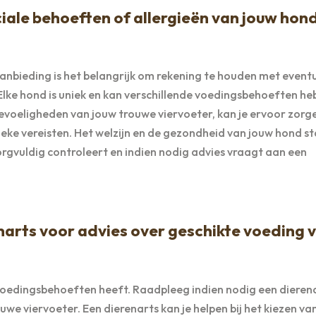
ale behoeften of allergieën van jouw hond
 aanbieding is het belangrijk om rekening te houden met event
Elke hond is uniek en kan verschillende voedingsbehoeften he
gevoeligheden van jouw trouwe viervoeter, kan je ervoor zorge
ifieke vereisten. Het welzijn en de gezondheid van jouw hond s
orgvuldig controleert en indien nodig advies vraagt aan een
narts voor advies over geschikte voeding 
e voedingsbehoeften heeft. Raadpleeg indien nodig een dieren
we viervoeter. Een dierenarts kan je helpen bij het kiezen va