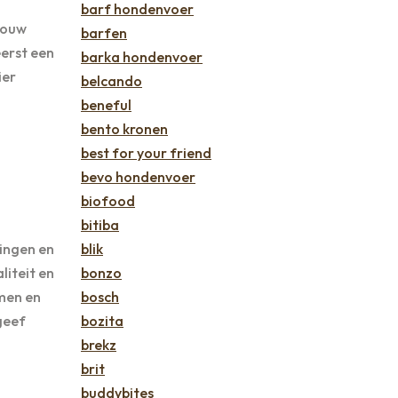
barf hondenvoer
 jouw
barfen
eerst een
barka hondenvoer
ier
belcando
beneful
bento kronen
best for your friend
bevo hondenvoer
biofood
bitiba
ingen en
blik
liteit en
bonzo
emen en
bosch
geef
bozita
brekz
brit
buddybites