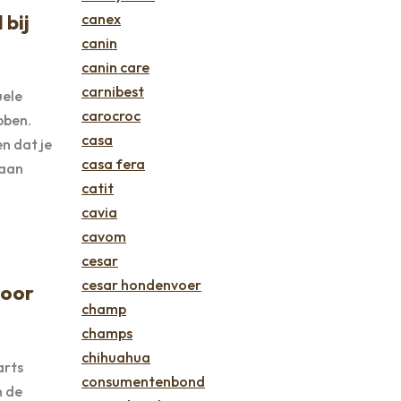
 bij
canex
canin
canin care
carnibest
uele
carocroc
bben.
casa
n dat je
casa fera
taan
catit
cavia
cavom
cesar
cesar hondenvoer
voor
champ
champs
chihuahua
arts
consumentenbond
n de