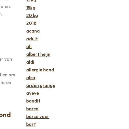
ralen.
15kg
n
20 kg
2018
acana
adult
ah
albert heijn
er van
aldi
allergie hond
t en om
alsa
oleren
arden grange
aveve
bandit
barca
hond
barca voer
barf