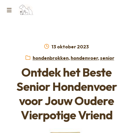
Ga
Ga
naar
naar
M
Home
de
de
e
navigatie
inhoud
Contact
n
Geplaatst
13 oktober 2023
op
Horcon Webshop – GDPR / Voorwaarden /
Categorieën:
hondenbrokken
,
hondenvoer
,
senior
u
Privacybeleid
Ontdek het Beste
Over ons
Senior Hondenvoer
voor Jouw Oudere
Vierpotige Vriend