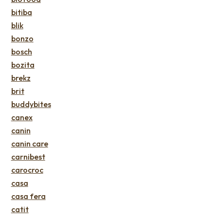
bitiba
blik
bonzo
bosch
bozita
brekz
brit
buddybites
canex
canin
canin care
carnibest
carocroc
casa
casa fera
catit