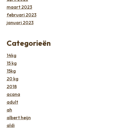
maart 2023
februari 2023
januari 2023
Categorieën
14kg
15 kg
15kg
20 kg
2018
acana
adult
ah
albert heijn
aldi