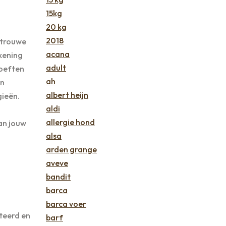
15kg
20 kg
2018
 trouwe
acana
ekening
adult
hoeften
ah
en
albert heijn
gieën.
aldi
allergie hond
van jouw
alsa
arden grange
aveve
bandit
barca
barca voer
teerd en
barf