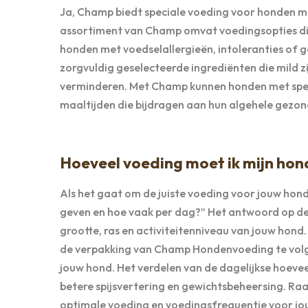
Ja, Champ biedt speciale voeding voor honden me
assortiment van Champ omvat voedingsopties die
honden met voedselallergieën, intoleranties of 
zorgvuldig geselecteerde ingrediënten die mild z
verminderen. Met Champ kunnen honden met spec
maaltijden die bijdragen aan hun algehele gezond
Hoeveel voeding moet ik mijn hon
Als het gaat om de juiste voeding voor jouw hond
geven en hoe vaak per dag?” Het antwoord op deze
grootte, ras en activiteitenniveau van jouw hon
de verpakking van Champ Hondenvoeding te volge
jouw hond. Het verdelen van de dagelijkse hoevee
betere spijsvertering en gewichtsbeheersing. Raa
optimale voeding en voedingsfrequentie voor jo