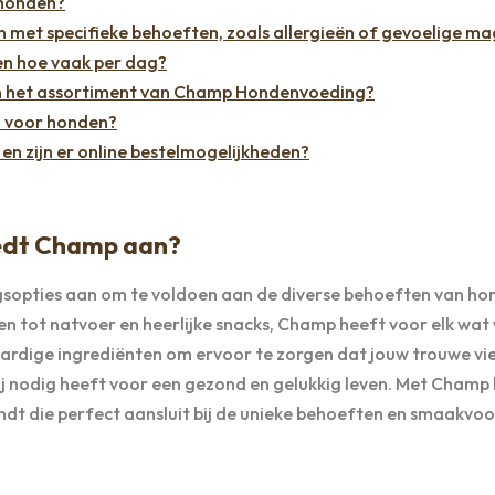
 honden?
 met specifieke behoeften, zoals allergieën of gevoelige m
en hoe vaak per dag?
 in het assortiment van Champ Hondenvoeding?
n voor honden?
 zijn er online bestelmogelijkheden?
edt Champ aan?
sopties aan om te voldoen aan de diverse behoeften van ho
en tot natvoer en heerlijke snacks, Champ heeft voor elk wat 
rdige ingrediënten om ervoor te zorgen dat jouw trouwe vi
hij nodig heeft voor een gezond en gelukkig leven. Met Champ 
indt die perfect aansluit bij de unieke behoeften en smaakvo