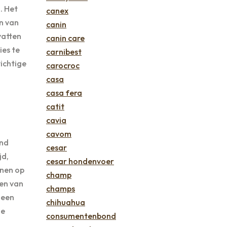
. Het
canex
n van
canin
vatten
canin care
ies te
carnibest
ichtige
carocroc
casa
casa fera
catit
cavia
cavom
ond
cesar
jd,
cesar hondenvoer
jnen op
champ
en van
champs
 een
chihuahua
de
consumentenbond