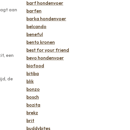
barf hondenvoer
aagt aan
barfen
barka hondenvoer
belcando
beneful
bento kronen
best for your friend
it, een
bevo hondenvoer
biofood
bitiba
jd, de
blik
bonzo
bosch
bozita
brekz
brit
buddybites