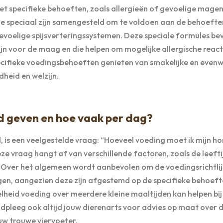
t specifieke behoeften, zoals allergieën of gevoelige magen
 speciaal zijn samengesteld om te voldoen aan de behoefte
gevoelige spijsverteringssystemen. Deze speciale formules be
ijn voor de maag en die helpen om mogelijke allergische react
ifieke voedingsbehoeften genieten van smakelijke en evenw
heid en welzijn.
d geven en hoe vaak per dag?
, is een veelgestelde vraag: “Hoeveel voeding moet ik mijn h
 vraag hangt af van verschillende factoren, zoals de leefti
d. Over het algemeen wordt aanbevolen om de voedingsrichtli
n, aangezien deze zijn afgestemd op de specifieke behoeft
lheid voeding over meerdere kleine maaltijden kan helpen bij
dpleeg ook altijd jouw dierenarts voor advies op maat over 
uw trouwe viervoeter.