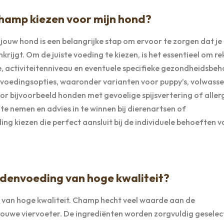
Champ kiezen voor mijn hond?
jouw hond is een belangrijke stap om ervoor te zorgen dat je
rijgt. Om de juiste voeding te kiezen, is het essentieel om r
e, activiteitenniveau en eventuele specifieke gezondheidsbe
 voedingsopties, waaronder varianten voor puppy’s, volwass
or bijvoorbeeld honden met gevoelige spijsvertering of aller
e nemen en advies in te winnen bij dierenartsen of
ing kiezen die perfect aansluit bij de individuele behoeften 
ndenvoeding van hoge kwaliteit?
 van hoge kwaliteit. Champ hecht veel waarde aan de
rouwe viervoeter. De ingrediënten worden zorgvuldig geselec