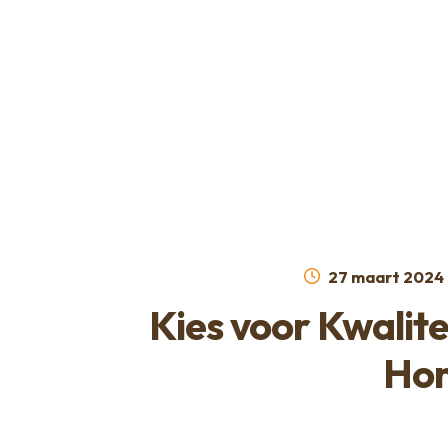
Ga
Ga
naar
naar
de
de
navigatie
inhoud
Geplaatst
27 maart 2024
op
Kies voor Kwalite
Hon