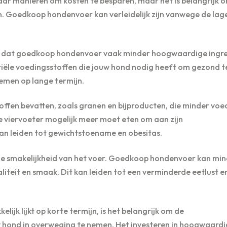
t naar manieren om kosten te besparen, maar het is belangrijk 
en. Goedkoop hondenvoer kan verleidelijk zijn vanwege de lager
 is dat goedkoop hondenvoer vaak minder hoogwaardige ingr
tiële voedingsstoffen die jouw hond nodig heeft om gezond te
emen op lange termijn.
ffen bevatten, zoals granen en bijproducten, die minder vo
e viervoeter mogelijk meer moet eten om aan zijn
kan leiden tot gewichtstoename en obesitas.
de smakelijkheid van het voer. Goedkoop hondenvoer kan mi
liteit en smaak. Dit kan leiden tot een verminderde eetlust e
jk lijkt op korte termijn, is het belangrijk om de
 hond in overweging te nemen. Het investeren in hoogwaardi