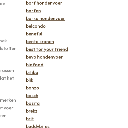
barf hondenvoer
 de
barfen
barka hondenvoer
belcando
beneful
Zoek
bento kronen
lstoffen
best for your friend
bevo hondenvoer
biofood
 rassen
bitiba
dat het
blik
bonzo
bosch
r merken
bozita
et voer
brekz
een
brit
buddybites