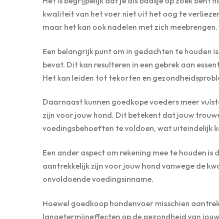
Het is begrijpelijk dat je als baasje op zoek ben
kwaliteit van het voer niet uit het oog te verliez
maar het kan ook nadelen met zich meebrengen.
Een belangrijk punt om in gedachten te houden
bevat. Dit kan resulteren in een gebrek aan essen
Het kan leiden tot tekorten en gezondheidsprobl
Daarnaast kunnen goedkope voeders meer vulsto
zijn voor jouw hond. Dit betekent dat jouw trouw
voedingsbehoeften te voldoen, wat uiteindelijk 
Een ander aspect om rekening mee te houden is 
aantrekkelijk zijn voor jouw hond vanwege de kwa
onvoldoende voedingsinname.
Hoewel goedkoop hondenvoer misschien aantrekkeli
langetermijneffecten op de gezondheid van jouw