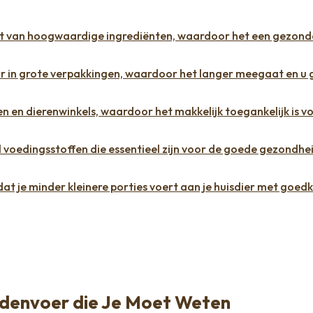
 van hoogwaardige ingrediënten, waardoor het een gezond
 in grote verpakkingen, waardoor het langer meegaat en u 
en en dierenwinkels, waardoor het makkelijk toegankelijk is vo
oedingsstoffen die essentieel zijn voor de goede gezondhe
at je minder kleinere porties voert aan je huisdier met goed
denvoer die Je Moet Weten