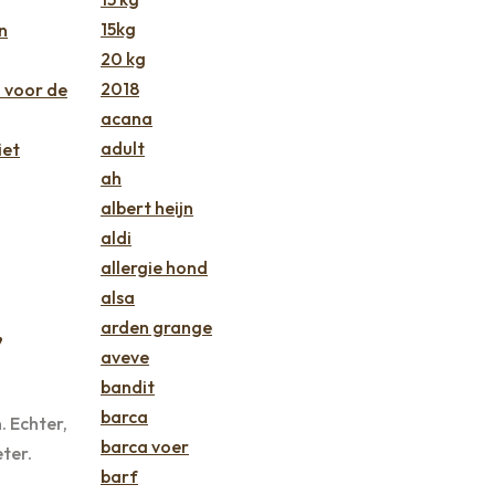
15kg
n
20 kg
2018
 voor de
acana
adult
iet
ah
albert heijn
aldi
allergie hond
alsa
,
arden grange
aveve
bandit
barca
 Echter,
barca voer
ter.
barf