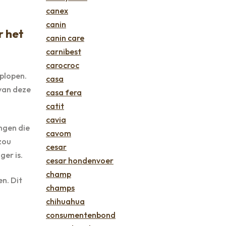
canex
canin
r het
canin care
carnibest
carocroc
plopen.
casa
van deze
casa fera
catit
cavia
ngen die
cavom
zou
cesar
ger is.
cesar hondenvoer
champ
n. Dit
champs
g
chihuahua
consumentenbond