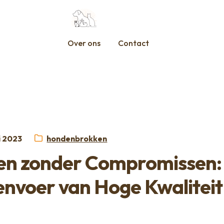
Over ons
Contact
aatst
Categorie:
li 2023
hondenbrokken
en zonder Compromissen:
voer van Hoge Kwaliteit