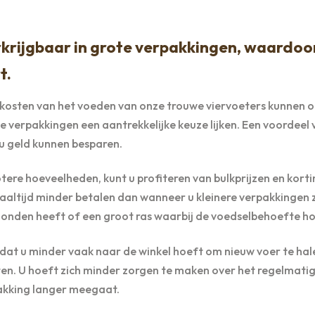
rijgbaar in grote verpakkingen, waardoo
t.
 kosten van het voeden van onze trouwe viervoeters kunnen o
verpakkingen een aantrekkelijke keuze lijken. Een voordeel 
u geld kunnen besparen.
ere hoeveelheden, kunt u profiteren van bulkprijzen en korti
altijd minder betalen dan wanneer u kleinere verpakkingen 
 honden heeft of een groot ras waarbij de voedselbehoefte ho
at u minder vaak naar de winkel hoeft om nieuw voer te hale
ten. U hoeft zich minder zorgen te maken over het regelmati
pakking langer meegaat.