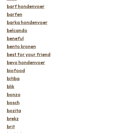
barf hondenvoer
barfen
barka hondenvoer
belcando
beneful
bento kronen
best for your friend
bevo hondenvoer
biofood
bitiba
blik
bonzo
bosch
bozita
brekz
brit