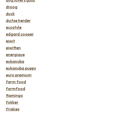
droog
duck
duitse herder
ecostyle
edgard cooper
eiwit
eiwitten
energique
eukanuba
eukanuba puppy
euro premium
farm food
farmfood
flamingo
fokker
friskies