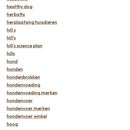
healthy dog
herbafix
herplaatsing huisdieren
hill s
hill's
hill's science plan
hills
hond
honden
hondenbrokken
hondenvoeding
hondenvoeding merken
hondenvoer
hondenvoer merken
hondenvoer winkel
hoog