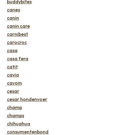
buddybites
canex
canin
canin care
carnibest
carocroc
casa
casa fera
catit
cavia
cavom
cesar
cesar hondenvoer
champ
champs
chihuahua
consumentenbond