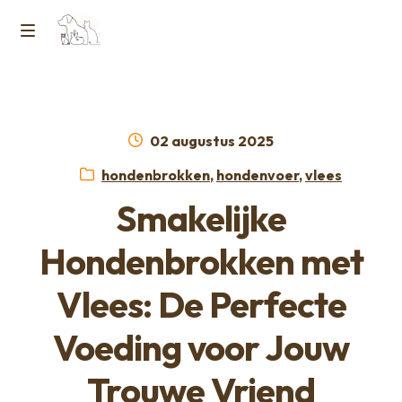
Ga
Ga
naar
naar
M
Home
de
de
e
navigatie
inhoud
Contact
n
Geplaatst
02 augustus 2025
op
Horcon Webshop – GDPR / Voorwaarden /
Categorieën:
hondenbrokken
,
hondenvoer
,
vlees
u
Privacybeleid
Smakelijke
Over ons
Hondenbrokken met
Vlees: De Perfecte
Voeding voor Jouw
Trouwe Vriend