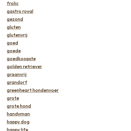
frolic
gastro royal
gezond
gluten
glutenvrij
goed
goede
goedkoopste
golden retriever
graanvrij
grandorf
greenheart hondenvoer
grote
grote hond
handyman
happy dog
happy life