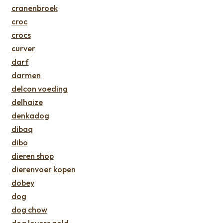
cranenbroek
croc
crocs
curver
darf
darmen
delcon voeding
delhaize
denkadog
dibaq
dibo
dieren shop
dierenvoer kopen
dobey
dog
dog chow
dog lovers gold