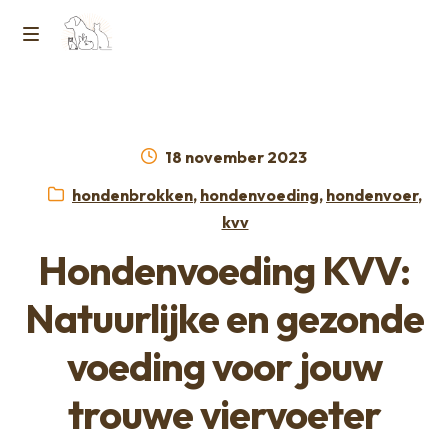
Ga
Ga
naar
naar
M
Home
de
de
e
navigatie
inhoud
Contact
n
Geplaatst
18 november 2023
op
Horcon Webshop – GDPR / Voorwaarden /
Categorieën:
hondenbrokken
,
hondenvoeding
,
hondenvoer
,
u
Privacybeleid
kvv
Hondenvoeding KVV:
Over ons
Natuurlijke en gezonde
voeding voor jouw
trouwe viervoeter