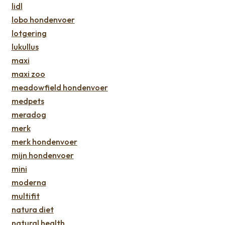
lidl
lobo hondenvoer
lotgering
lukullus
maxi
maxi zoo
meadowfield hondenvoer
medpets
meradog
merk
merk hondenvoer
mijn hondenvoer
mini
moderna
multifit
natura diet
natural health