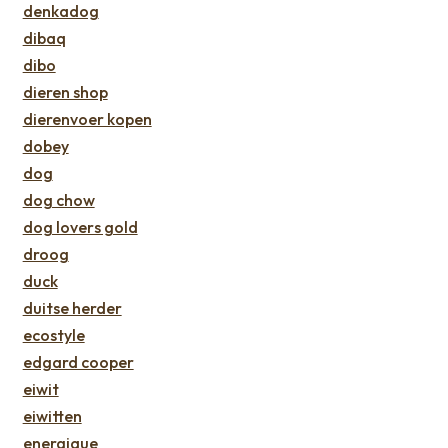
denkadog
dibaq
dibo
dieren shop
dierenvoer kopen
dobey
dog
dog chow
dog lovers gold
droog
duck
duitse herder
ecostyle
edgard cooper
eiwit
eiwitten
energique