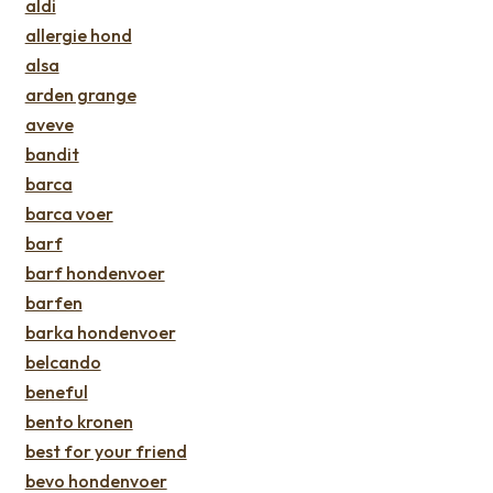
aldi
allergie hond
alsa
arden grange
aveve
bandit
barca
barca voer
barf
barf hondenvoer
barfen
barka hondenvoer
belcando
beneful
bento kronen
best for your friend
bevo hondenvoer