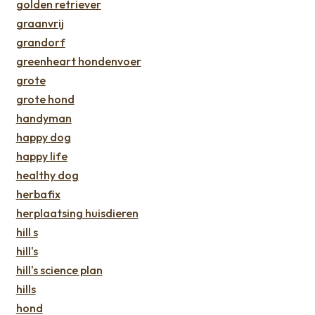
golden retriever
graanvrij
grandorf
greenheart hondenvoer
grote
grote hond
handyman
happy dog
happy life
healthy dog
herbafix
herplaatsing huisdieren
hill s
hill's
hill's science plan
hills
hond