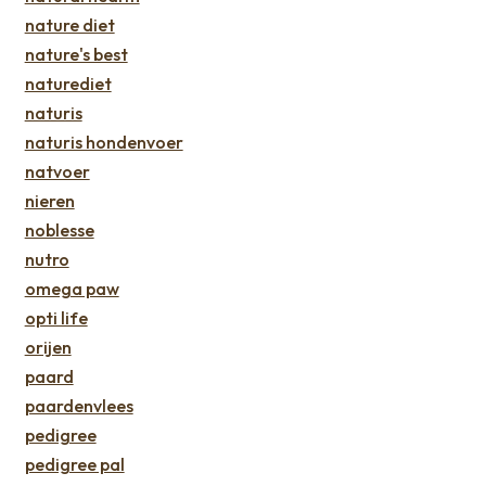
nature diet
nature's best
naturediet
naturis
naturis hondenvoer
natvoer
nieren
noblesse
nutro
omega paw
opti life
orijen
paard
paardenvlees
pedigree
pedigree pal