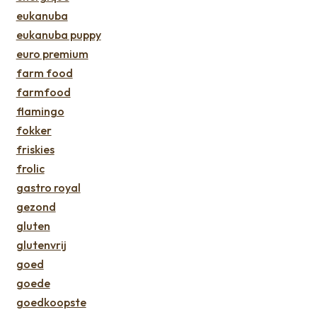
eukanuba
eukanuba puppy
euro premium
farm food
farmfood
flamingo
fokker
friskies
frolic
gastro royal
gezond
gluten
glutenvrij
goed
goede
goedkoopste