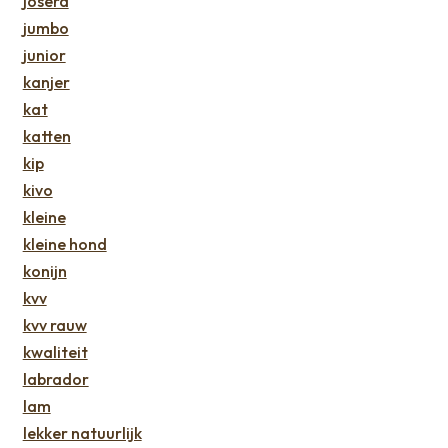
josera
jumbo
junior
kanjer
kat
katten
kip
kivo
kleine
kleine hond
konijn
kvv
kvv rauw
kwaliteit
labrador
lam
lekker natuurlijk