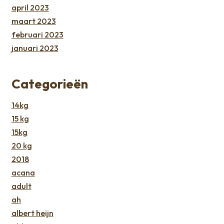
april 2023
maart 2023
februari 2023
januari 2023
Categorieën
14kg
15 kg
15kg
20 kg
2018
acana
adult
ah
albert heijn