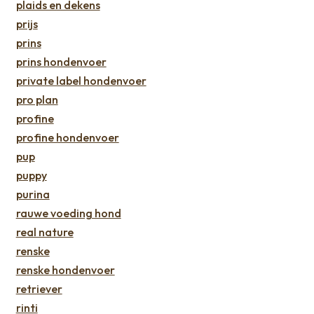
plaids en dekens
prijs
prins
prins hondenvoer
private label hondenvoer
pro plan
profine
profine hondenvoer
pup
puppy
purina
rauwe voeding hond
real nature
renske
renske hondenvoer
retriever
rinti