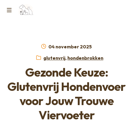
Ga
Ga
naar
naar
M
Home
de
de
e
navigatie
inhoud
Contact
n
Geplaatst
04 november 2025
op
Horcon Webshop – GDPR / Voorwaarden /
Categorieën:
glutenvrij
,
hondenbrokken
u
Privacybeleid
Gezonde Keuze:
Over ons
Glutenvrij Hondenvoer
voor Jouw Trouwe
Viervoeter