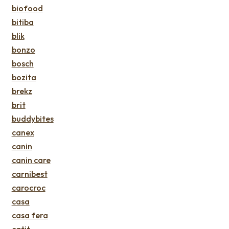
biofood
bitiba
blik
bonzo
bosch
bozita
brekz
brit
buddybites
canex
canin
canin care
carnibest
carocroc
casa
casa fera
catit