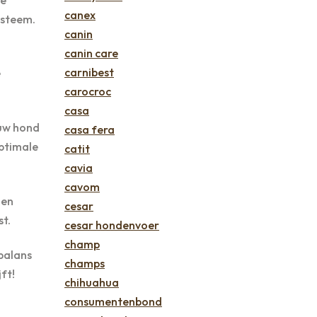
canex
ysteem.
canin
canin care
carnibest
e
carocroc
casa
ouw hond
casa fera
optimale
catit
cavia
cavom
 en
cesar
st.
cesar hondenvoer
champ
balans
champs
ft!
chihuahua
consumentenbond