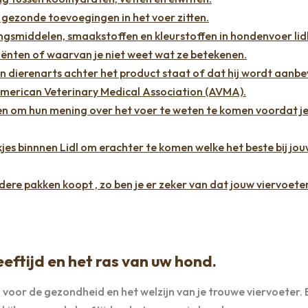
r gezonde toevoegingen in het voer zitten.
gsmiddelen, smaakstoffen en kleurstoffen in hondenvoer lidl
nten of waarvan je niet weet wat ze betekenen.
en dierenarts achter het product staat of dat hij wordt aanb
American Veterinary Medical Association (AVMA).
n om hun mening over het voer te weten te komen voordat je 
jes binnnen Lidl om erachter te komen welke het beste bij jo
rdere pakken koopt , zo ben je er zeker van dat jouw viervoete
eeftijd en het ras van uw hond.
l voor de gezondheid en het welzijn van je trouwe viervoeter.