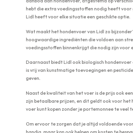
aanbod aan hondenvoer, afgestemd op verschillen
hebt die extra voedingsstoffen nodig heeft voor
Lidl heeft voor elke situatie een geschikte optie.
Wat maakt het hondenvoer van Lidl zo bijzonder
hoogwaardige ingrediënten die voldoen aan stren
voedingsstoffen binnenkrijgt die nodig zijn voor 
Daarnaast biedt Lidl ook biologisch hondenvoer 
is vrij van kunstmatige toevoegingen en pesticid
geven.
Naast de kwaliteit van het voer is de prijs ook e
zijn betaalbare prijzen, en dit geldt ook voor h
voer kunt kopen zonder je portemonnee te veel t
Om ervoor te zorgen dat je altijd voldoende voorr
handig, maar kan ook helpen om kosten te bespar