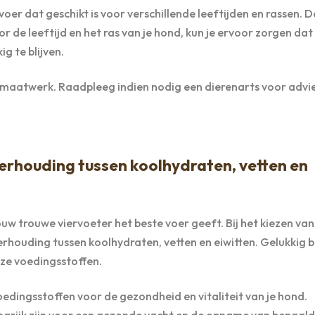
voer dat geschikt is voor verschillende leeftijden en rassen. D
 de leeftijd en het ras van je hond, kun je ervoor zorgen dat 
g te blijven.
s maatwerk. Raadpleeg indien nodig een dierenarts voor advi
erhouding tussen koolhydraten, vetten en
 jouw trouwe viervoeter het beste voer geeft. Bij het kiezen van
erhouding tussen koolhydraten, vetten en eiwitten. Gelukkig b
ze voedingsstoffen.
voedingsstoffen voor de gezondheid en vitaliteit van je hond.
angrijk zijn voor een gezonde vacht en de opname van bepaal