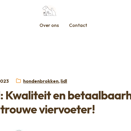
Over ons
Contact
tst
Categorieën:
 2023
hondenbrokken
,
lidl
: Kwaliteit en betaalbaar
 trouwe viervoeter!