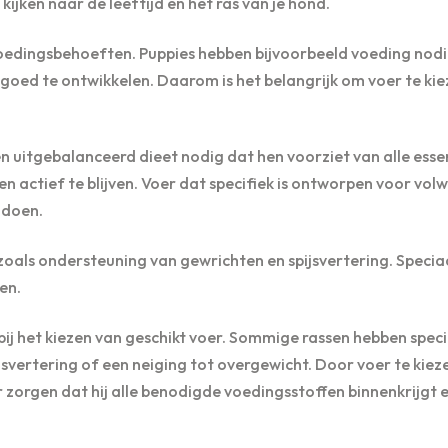
 kijken naar de leeftijd en het ras van je hond.
voedingsbehoeften. Puppies hebben bijvoorbeeld voeding nodig
h goed te ontwikkelen. Daarom is het belangrijk om voer te ki
uitgebalanceerd dieet nodig dat hen voorziet van alle esse
 actief te blijven. Voer dat specifiek is ontworpen voor vol
ldoen.
als ondersteuning van gewrichten en spijsvertering. Specia
en.
bij het kiezen van geschikt voer. Sommige rassen hebben speci
svertering of een neiging tot overgewicht. Door voer te kiez
r zorgen dat hij alle benodigde voedingsstoffen binnenkrijgt 