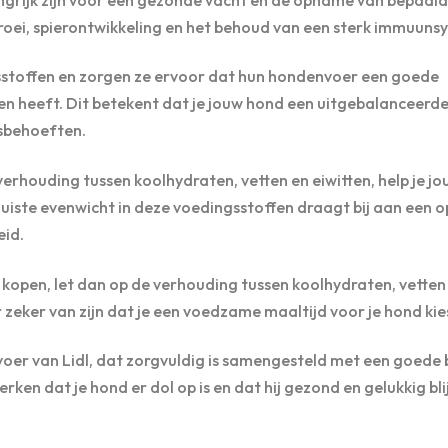
e groei, spierontwikkeling en het behoud van een sterk immuuns
ngsstoffen en zorgen ze ervoor dat hun hondenvoer een goede
en heeft. Dit betekent dat je jouw hond een uitgebalanceerd
gsbehoeften.
rhouding tussen koolhydraten, vetten en eiwitten, help je j
t juiste evenwicht in deze voedingsstoffen draagt bij aan een 
eid.
kopen, let dan op de verhouding tussen koolhydraten, vetten
r zeker van zijn dat je een voedzame maaltijd voor je hond kie
oer van Lidl, dat zorgvuldig is samengesteld met een goede 
rken dat je hond er dol op is en dat hij gezond en gelukkig blij