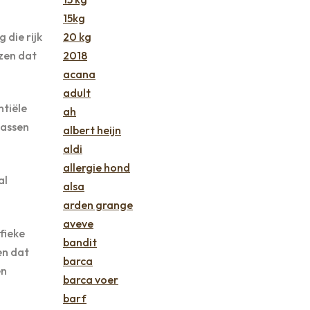
15kg
 die rijk
20 kg
ezen dat
2018
acana
adult
ntiële
ah
wassen
albert heijn
aldi
allergie hond
al
alsa
arden grange
aveve
fieke
bandit
en dat
barca
en
barca voer
barf