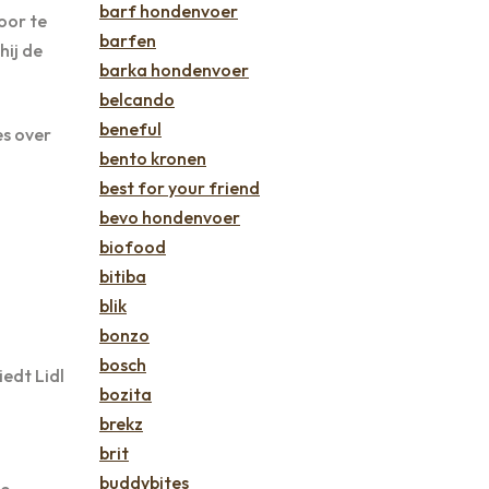
barf hondenvoer
oor te
barfen
hij de
barka hondenvoer
belcando
beneful
es over
bento kronen
best for your friend
bevo hondenvoer
biofood
bitiba
blik
bonzo
bosch
iedt Lidl
bozita
brekz
brit
buddybites
de