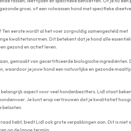
de rassen, leeftijden en specifieke behoeften. Of je nu een
 gezonde groei, of een volwassen hond met specifieke dieetve
? Ten eerste wordt al het voer zorgvuldig samengesteld met
ge kwaliteitsnormen. Dit betekent dat je hond alle essentiël
een gezond en actief leven.
aan, gemaakt van gecertificeerde biologische ingrediënten. 
en, waardoor je jouw hond een natuurlijke en gezonde maaltij
en belangrijk aspect voor veel hondenbezitters. Lidl staat bek
et hondenvoer. Je kunt erop vertrouwen dat je kwalitatief hoo
e belasten.
aad hebt, biedt Lidl ook grote verpakkingen aan. Dit is niet 
en op de lange termijn.