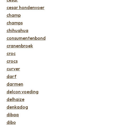
cesar hondenvoer
champ
champs
chihuahua
consumentenbond
cranenbroek
croc
crocs
curver
darf
darmen
delcon voeding
delhaize
denkadog
dibaq
dibo