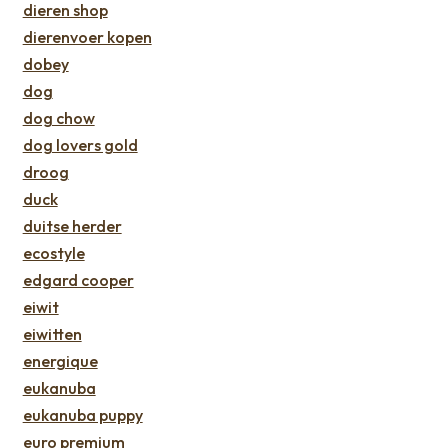
dieren shop
dierenvoer kopen
dobey
dog
dog chow
dog lovers gold
droog
duck
duitse herder
ecostyle
edgard cooper
eiwit
eiwitten
energique
eukanuba
eukanuba puppy
euro premium