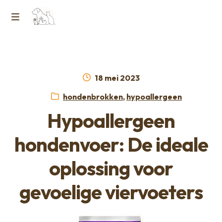
Ga
Ga
naar
naar
M
Home
de
de
e
navigatie
inhoud
Contact
n
Geplaatst
18 mei 2023
op
Horcon Webshop – GDPR / Voorwaarden /
Categorieën:
hondenbrokken
,
hypoallergeen
u
Privacybeleid
Hypoallergeen
Over ons
hondenvoer: De ideale
oplossing voor
gevoelige viervoeters