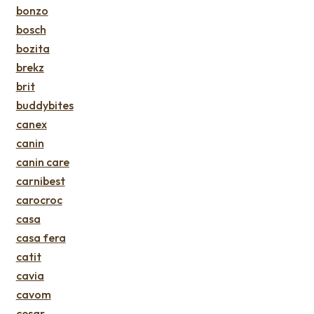
bonzo
bosch
bozita
brekz
brit
buddybites
canex
canin
canin care
carnibest
carocroc
casa
casa fera
catit
cavia
cavom
cesar