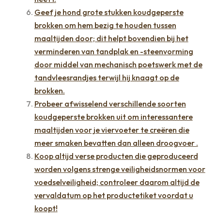
Geef je hond grote stukken koudgeperste
brokken om hem bezig te houden tussen
maaltijden door; dit helpt bovendien bij het
verminderen van tandplak en -steenvorming
door middel van mechanisch poetswerk met de
tandvleesrandjes terwijl hij knaagt op de
brokken.
Probeer afwisselend verschillende soorten
koudgeperste brokken uit om interessantere
maaltijden voor je viervoeter te creëren die
meer smaken bevatten dan alleen droogvoer .
Koop altijd verse producten die geproduceerd
worden volgens strenge veiligheidsnormen voor
voedselveiligheid; controleer daarom altijd de
vervaldatum op het productetiket voordat u
koopt!