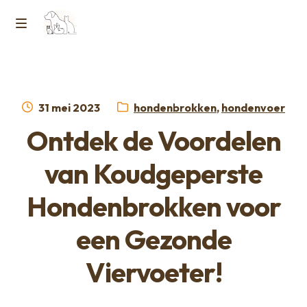
Ga
Ga
naar
naar
M
Home
de
de
e
navigatie
inhoud
Contact
n
Geplaatst
Categorieën:
31 mei 2023
hondenbrokken
,
hondenvoer
op
Horcon Webshop – GDPR / Voorwaarden /
Ontdek de Voordelen
u
Privacybeleid
van Koudgeperste
Over ons
Hondenbrokken voor
een Gezonde
Viervoeter!