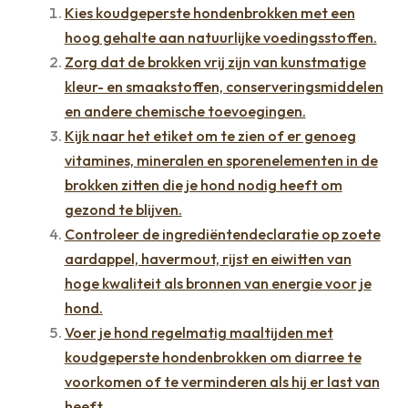
Kies koudgeperste hondenbrokken met een
hoog gehalte aan natuurlijke voedingsstoffen.
Zorg dat de brokken vrij zijn van kunstmatige
kleur- en smaakstoffen, conserveringsmiddelen
en andere chemische toevoegingen.
Kijk naar het etiket om te zien of er genoeg
vitamines, mineralen en sporenelementen in de
brokken zitten die je hond nodig heeft om
gezond te blijven.
Controleer de ingrediëntendeclaratie op zoete
aardappel, havermout, rijst en eiwitten van
hoge kwaliteit als bronnen van energie voor je
hond.
Voer je hond regelmatig maaltijden met
koudgeperste hondenbrokken om diarree te
voorkomen of te verminderen als hij er last van
heeft.