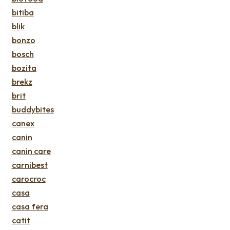
bitiba
blik
bonzo
bosch
bozita
brekz
brit
buddybites
canex
canin
canin care
carnibest
carocroc
casa
casa fera
catit