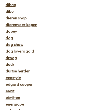
dibaq
dibo
dieren shop
dierenvoer kopen
dobey
dog
dog chow
dog lovers gold
droog
duck
duitse herder
ecostyle
edgard cooper
eiwit
eiwitten
energique