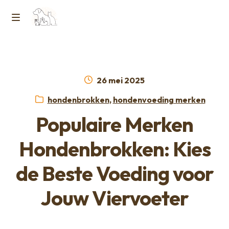
Ga
Ga
naar
naar
M
Home
de
de
e
navigatie
inhoud
Contact
n
Geplaatst
26 mei 2025
op
Horcon Webshop – GDPR / Voorwaarden /
Categorieën:
hondenbrokken
,
hondenvoeding merken
u
Privacybeleid
Populaire Merken
Over ons
Hondenbrokken: Kies
de Beste Voeding voor
Jouw Viervoeter