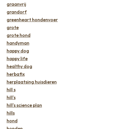
graanvrij
grandorf
greenheart hondenvoer
grote
grote hond
handyman
happy dog
happy life
healthy dog
herbafix
herplaatsing huisdieren
hill s
hill's
hill's science plan
hills
hond
honden