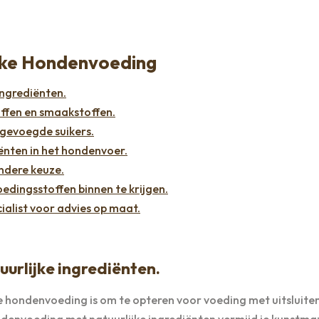
ijke Hondenvoeding
ingrediënten.
ffen en smaakstoffen.
gevoegde suikers.
iënten in het hondenvoer.
ondere keuze.
edingsstoffen binnen te krijgen.
alist voor advies op maat.
urlijke ingrediënten.
jke hondenvoeding is om te opteren voor voeding met uitsluite
ondenvoeding met natuurlijke ingrediënten vermijd je kunstma