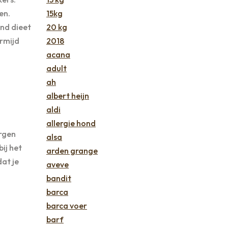
en.
15kg
nd dieet
20 kg
ermijd
2018
acana
adult
ah
albert heijn
aldi
allergie hond
orgen
alsa
ij het
arden grange
at je
aveve
bandit
barca
barca voer
barf