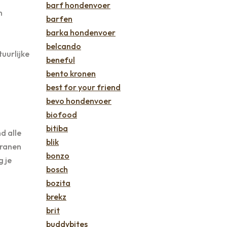
barf hondenvoer
n
barfen
barka hondenvoer
belcando
uurlijke
beneful
bento kronen
best for your friend
bevo hondenvoer
biofood
bitiba
d alle
blik
granen
bonzo
g je
bosch
bozita
brekz
brit
buddybites