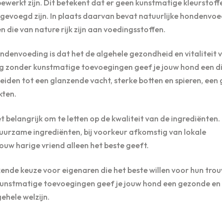
werkt zijn. Dit betekent dat er geen kunstmatige kleurstoff
evoegd zijn. In plaats daarvan bevat natuurlijke hondenvoe
n die van nature rijk zijn aan voedingsstoffen.
ndenvoeding is dat het de algehele gezondheid en vitaliteit 
ng zonder kunstmatige toevoegingen geef je jouw hond een d
an leiden tot een glanzende vacht, sterke botten en spieren, ee
kten.
t belangrijk om te letten op de kwaliteit van de ingrediënten.
duurzame ingrediënten, bij voorkeur afkomstig van lokale
ouw harige vriend alleen het beste geeft.
kende keuze voor eigenaren die het beste willen voor hun tro
 kunstmatige toevoegingen geef je jouw hond een gezonde en
ehele welzijn.