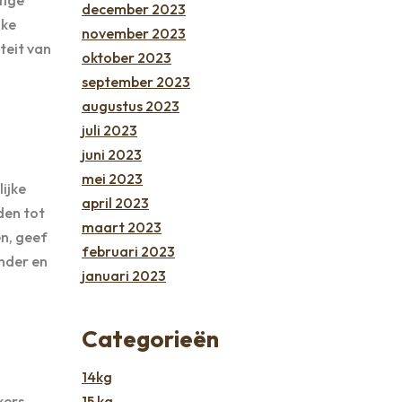
december 2023
jke
november 2023
teit van
oktober 2023
september 2023
augustus 2023
juli 2023
juni 2023
mei 2023
ijke
april 2023
den tot
maart 2023
en, geef
februari 2023
onder en
januari 2023
Categorieën
14kg
kers.
15 kg