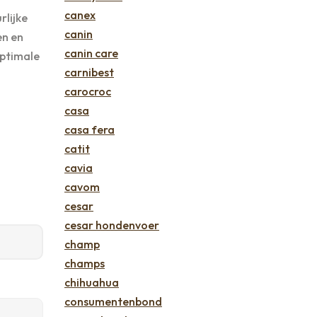
canex
rlijke
canin
en en
canin care
optimale
carnibest
carocroc
casa
casa fera
catit
cavia
cavom
cesar
cesar hondenvoer
champ
champs
chihuahua
consumentenbond