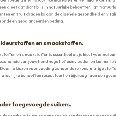
 dieet dat dicht bij zijn natuurlijke behoeften ligt. Natuurli
nten en fruit dragen bij aan de algehele gezondheid en vitali
ezonde en gebalanceerde voeding.
kleurstoffen en smaakstoffen.
offen en smaakstoffen is essentieel als je kiest voor natuurl
zondheid van jouw hond negatief beïnvloeden en kunnen lei
. Door te kiezen voor voeding zonder deze kunstmatige stoff
n natuurlijke behoeften respecteert en bijdraagt aan een gez
nder toegevoegde suikers.
ing de voorkeur te geven aan voeding zonder toegevoegde sui