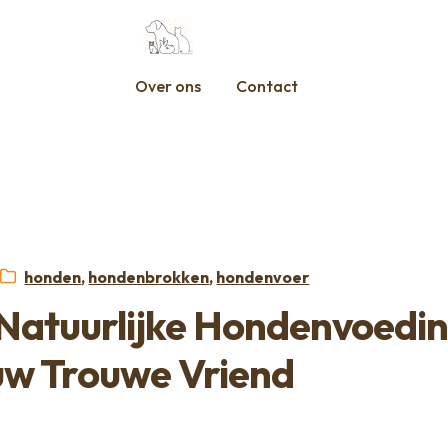
Over ons
Contact
Categorieën:
honden
,
hondenbrokken
,
hondenvoer
Natuurlijke Hondenvoedi
uw Trouwe Vriend