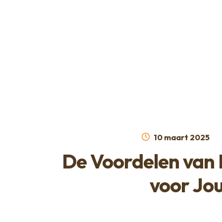
Ga
Ga
naar
naar
de
de
navigatie
inhoud
Geplaatst
10 maart 2025
op
De Voordelen van 
voor Jo