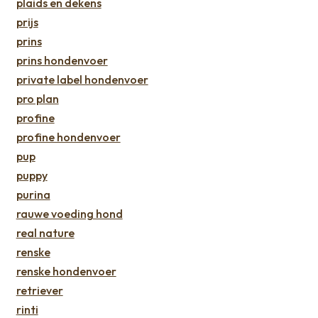
plaids en dekens
prijs
prins
prins hondenvoer
private label hondenvoer
pro plan
profine
profine hondenvoer
pup
puppy
purina
rauwe voeding hond
real nature
renske
renske hondenvoer
retriever
rinti