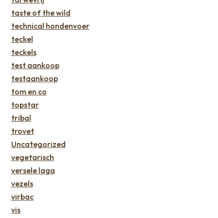
taste of the wild
technical hondenvoer
teckel
teckels
test aankoop
testaankoop
tom en co
topstar
tribal
trovet
Uncategorized
vegetarisch
versele laga
vezels
virbac
vis