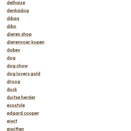
delhaize
denkadog
dibaq
dibo
dieren shop
dierenvoer kopen
dobey
dog
dog chow
dog lovers gold
droog
duck
duitse herder
ecostyle
edgard cooper
eiwit
eiwitten