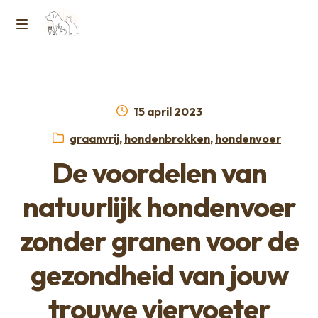
Ga
Ga
naar
naar
M
Home
de
de
e
navigatie
inhoud
Contact
n
Geplaatst
15 april 2023
op
Horcon Webshop – GDPR / Voorwaarden /
Categorieën:
graanvrij
,
hondenbrokken
,
hondenvoer
u
Privacybeleid
De voordelen van
Over ons
natuurlijk hondenvoer
zonder granen voor de
gezondheid van jouw
trouwe viervoeter