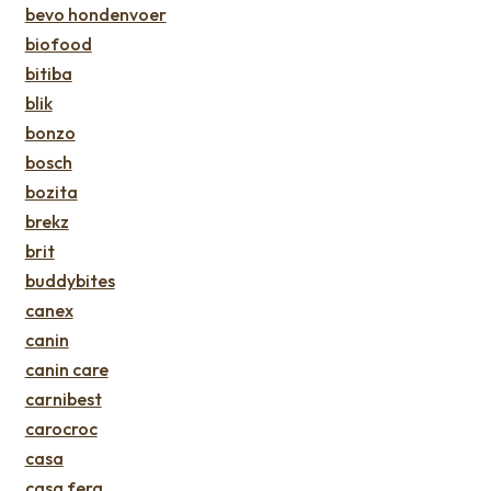
bevo hondenvoer
biofood
bitiba
blik
bonzo
bosch
bozita
brekz
brit
buddybites
canex
canin
canin care
carnibest
carocroc
casa
casa fera