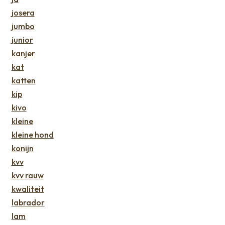
josera
jumbo
junior
kanjer
kat
katten
kip
kivo
kleine
kleine hond
konijn
kvv
kvv rauw
kwaliteit
labrador
lam