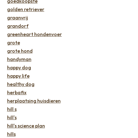
goedkoopste
golden retriever
graanvrij
grandorf
greenheart hondenvoer
grote
grote hond
handyman
happy dog
happy life
healthy dog
herbafix
herplaatsing huisdieren
hill s
hill's
hill's science plan
hills