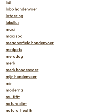
lidl
lobo hondenvoer
lotgering
lukullus
maxi
maxi zoo
meadowfield hondenvoer
medpets
meradog
merk
merk hondenvoer
mijn hondenvoer
mini
moderna
multifit
natura diet
natural health