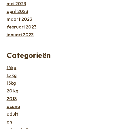
mei 2023
april 2023
maart 2023
februari 2023
januari 2023
Categorieën
14kg
15 kg
15kg
20 kg
2018
acana
adult
ah