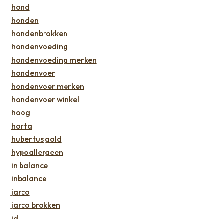
hond
honden
hondenbrokken
hondenvoeding
hondenvoeding merken
hondenvoer
hondenvoer merken
hondenvoer winkel
hoog
horta
hubertus gold
hypoallergeen
in balance
inbalance
jarco
jarco brokken
jd