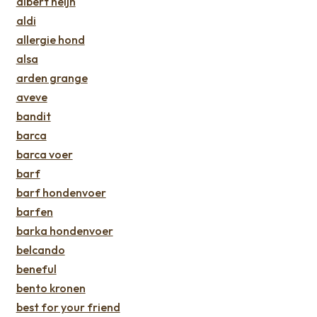
albert heijn
aldi
allergie hond
alsa
arden grange
aveve
bandit
barca
barca voer
barf
barf hondenvoer
barfen
barka hondenvoer
belcando
beneful
bento kronen
best for your friend