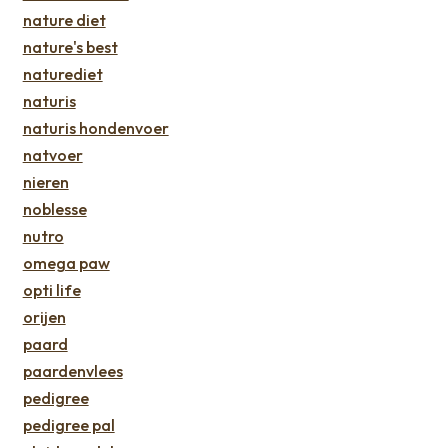
nature diet
nature's best
naturediet
naturis
naturis hondenvoer
natvoer
nieren
noblesse
nutro
omega paw
opti life
orijen
paard
paardenvlees
pedigree
pedigree pal