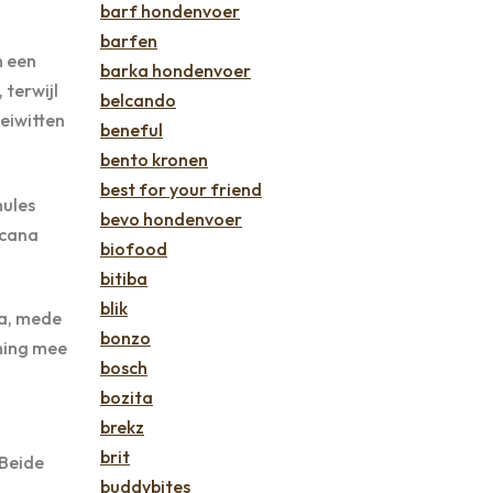
barf hondenvoer
barfen
n een
barka hondenvoer
 terwijl
belcando
eiwitten
beneful
bento kronen
best for your friend
mules
bevo hondenvoer
Acana
biofood
bitiba
blik
na, mede
bonzo
ning mee
bosch
bozita
brekz
brit
 Beide
buddybites