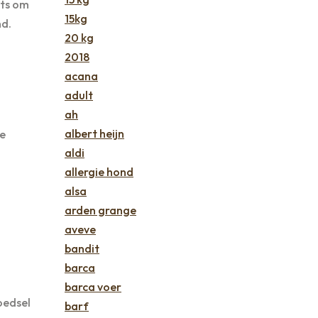
rts om
15kg
nd.
20 kg
2018
acana
adult
ah
albert heijn
le
aldi
allergie hond
alsa
arden grange
aveve
bandit
barca
barca voer
oedsel
barf