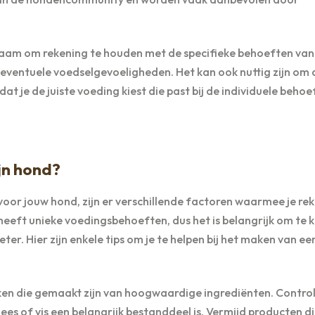
adzaam om rekening te houden met de specifieke behoeften van
en eventuele voedselgevoeligheden. Het kan ook nuttig zijn om 
at je de juiste voeding kiest die past bij de individuele beho
jn hond?
voor jouw hond, zijn er verschillende factoren waarmee je re
eeft unieke voedingsbehoeften, dus het is belangrijk om te k
ter. Hier zijn enkele tips om je te helpen bij het maken van ee
kken die gemaakt zijn van hoogwaardige ingrediënten. Contro
lees of vis een belangrijk bestanddeel is. Vermijd producten di