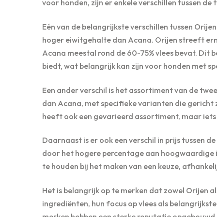
voor honden, zijn er enkele verschillen tussen de
Eén van de belangrijkste verschillen tussen Orije
hoger eiwitgehalte dan Acana. Orijen streeft ern
Acana meestal rond de 60-75% vlees bevat. Dit be
biedt, wat belangrijk kan zijn voor honden met s
Een ander verschil is het assortiment van de twe
dan Acana, met specifieke varianten die gericht
heeft ook een gevarieerd assortiment, maar iet
Daarnaast is er ook een verschil in prijs tussen
door het hogere percentage aan hoogwaardige in
te houden bij het maken van een keuze, afhankel
Het is belangrijk op te merken dat zowel Orijen 
ingrediënten, hun focus op vlees als belangrijks
merken hebben een sterke reputatie opgebouwd