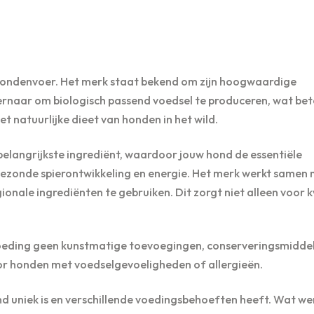
hondenvoer. Het merk staat bekend om zijn hoogwaardige
ernaar om biologisch passend voedsel te produceren, wat be
et natuurlijke dieet van honden in het wild.
elangrijkste ingrediënt, waardoor jouw hond de essentiële
 gezonde spierontwikkeling en energie. Het merk werkt samen
ionale ingrediënten te gebruiken. Dit zorgt niet alleen voor k
 voeding geen kunstmatige toevoegingen, conserveringsmidde
or honden met voedselgevoeligheden of allergieën.
ond uniek is en verschillende voedingsbehoeften heeft. Wat we