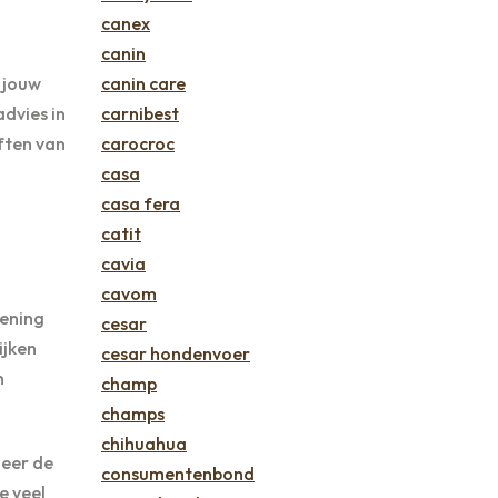
canex
canin
canin care
 jouw
carnibest
advies in
carocroc
eften van
casa
casa fera
catit
cavia
cavom
kening
cesar
ijken
cesar hondenvoer
n
champ
champs
chihuahua
leer de
consumentenbond
e veel