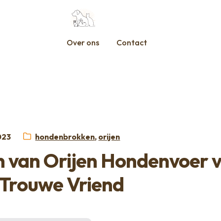
Over ons
Contact
t
Categorieën:
023
hondenbrokken
,
orijen
 van Orijen Hondenvoer 
Trouwe Vriend