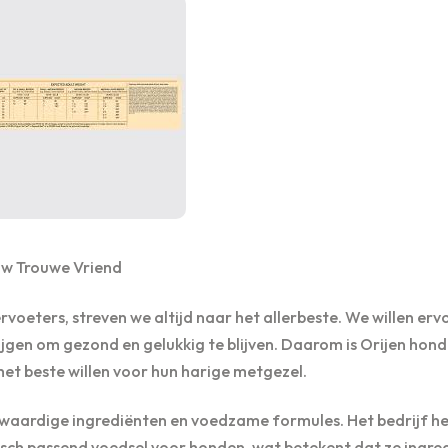
uw Trouwe Vriend
voeters, streven we altijd naar het allerbeste. We willen erv
ijgen om gezond en gelukkig te blijven. Daarom is Orijen hon
het beste willen voor hun harige metgezel.
gwaardige ingrediënten en voedzame formules. Het bedrijf h
isch passend voedsel voor honden, wat betekent dat ze ingre