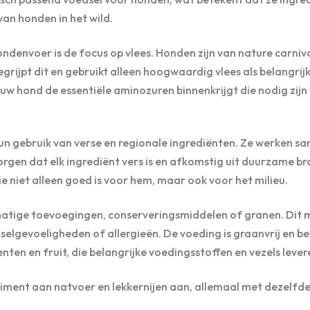
 van honden in het wild.
ndenvoer is de focus op vlees. Honden zijn van nature carniv
egrijpt dit en gebruikt alleen hoogwaardig vlees als belangrij
ouw hond de essentiële aminozuren binnenkrijgt die nodig zijn
un gebruik van verse en regionale ingrediënten. Ze werken s
orgen dat elk ingrediënt vers is en afkomstig uit duurzame b
e niet alleen goed is voor hem, maar ook voor het milieu.
atige toevoegingen, conserveringsmiddelen of granen. Dit 
lgevoeligheden of allergieën. De voeding is graanvrij en be
en en fruit, die belangrijke voedingsstoffen en vezels lever
iment aan natvoer en lekkernijen aan, allemaal met dezelfd