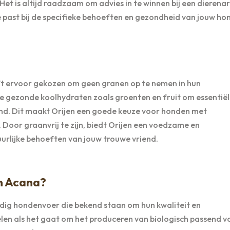
Het is altijd raadzaam om advies in te winnen bij een dierena
ie past bij de specifieke behoeften en gezondheid van jouw ho
eft ervoor gekozen om geen granen op te nemen in hun
e gezonde koolhydraten zoals groenten en fruit om essentië
ond. Dit maakt Orijen een goede keuze voor honden met
Door graanvrij te zijn, biedt Orijen een voedzame en
uurlijke behoeften van jouw trouwe vriend.
en Acana?
dig hondenvoer die bekend staan om hun kwaliteit en
len als het gaat om het produceren van biologisch passend v