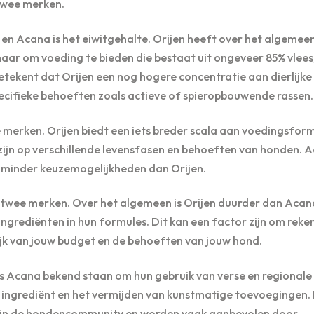
 twee merken.
n en Acana is het eiwitgehalte. Orijen heeft over het algemee
aar om voeding te bieden die bestaat uit ongeveer 85% vlees,
tekent dat Orijen een nog hogere concentratie aan dierlijke 
pecifieke behoeften zoals actieve of spieropbouwende rassen.
e merken. Orijen biedt een iets breder scala aan voedingsfor
 zijn op verschillende levensfasen en behoeften van honden. 
s minder keuzemogelijkheden dan Orijen.
 de twee merken. Over het algemeen is Orijen duurder dan Aca
grediënten in hun formules. Dit kan een factor zijn om reke
ijk van jouw budget en de behoeften van jouw hond.
als Acana bekend staan om hun gebruik van verse en regionale
te ingrediënt en het vermijden van kunstmatige toevoegingen.
 in de hondencommunity en worden vaak aanbevolen door