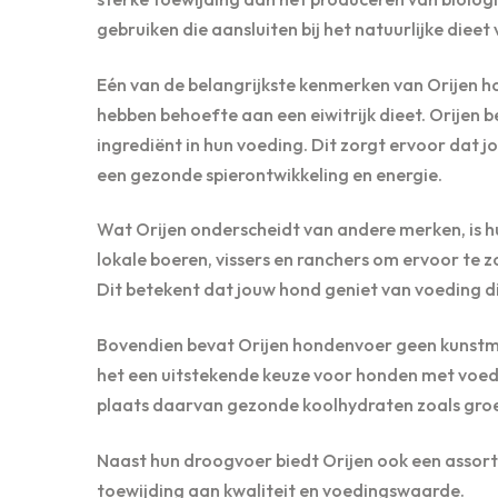
gebruiken die aansluiten bij het natuurlijke dieet
Eén van de belangrijkste kenmerken van Orijen ho
hebben behoefte aan een eiwitrijk dieet. Orijen b
ingrediënt in hun voeding. Dit zorgt ervoor dat j
een gezonde spierontwikkeling en energie.
Wat Orijen onderscheidt van andere merken, is h
lokale boeren, vissers en ranchers om ervoor te z
Dit betekent dat jouw hond geniet van voeding di
Bovendien bevat Orijen hondenvoer geen kunstm
het een uitstekende keuze voor honden met voedse
plaats daarvan gezonde koolhydraten zoals groent
Naast hun droogvoer biedt Orijen ook een assort
toewijding aan kwaliteit en voedingswaarde.