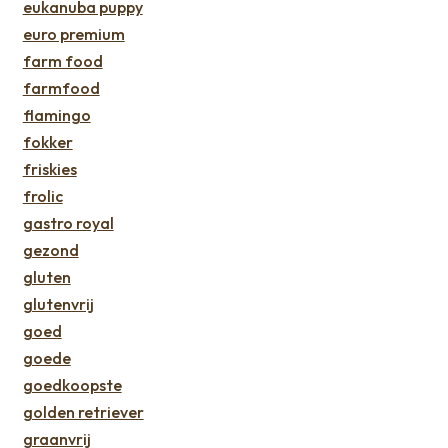
eukanuba puppy
euro premium
farm food
farmfood
flamingo
fokker
friskies
frolic
gastro royal
gezond
gluten
glutenvrij
goed
goede
goedkoopste
golden retriever
graanvrij