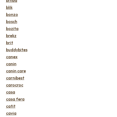
bitiba
blik
bonzo
bosch
bozita
brekz
brit
buddybites
canex
canin
canin care
carnibest
carocroc
casa
casa fera
catit
cavia