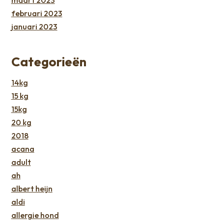
februari 2023
januari 2023
Categorieën
14kg
15 kg
15kg
20 kg
2018
acana
adult
ah
albert heijn
aldi
allergie hond