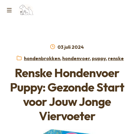
Ga
Ga
naar
naar
M
Home
de
de
e
navigatie
inhoud
Contact
n
Geplaatst
03 juli 2024
op
Horcon Webshop – GDPR / Voorwaarden /
Categorieën:
hondenbrokken
,
hondenvoer
,
puppy
,
renske
u
Privacybeleid
Renske Hondenvoer
Over ons
Puppy: Gezonde Start
voor Jouw Jonge
Viervoeter