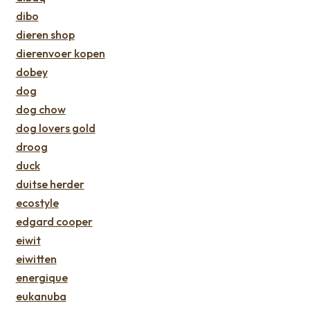
dibo
dieren shop
dierenvoer kopen
dobey
dog
dog chow
dog lovers gold
droog
duck
duitse herder
ecostyle
edgard cooper
eiwit
eiwitten
energique
eukanuba