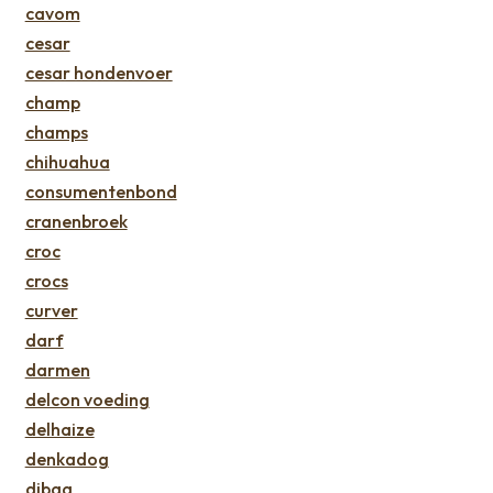
cavom
cesar
cesar hondenvoer
champ
champs
chihuahua
consumentenbond
cranenbroek
croc
crocs
curver
darf
darmen
delcon voeding
delhaize
denkadog
dibaq