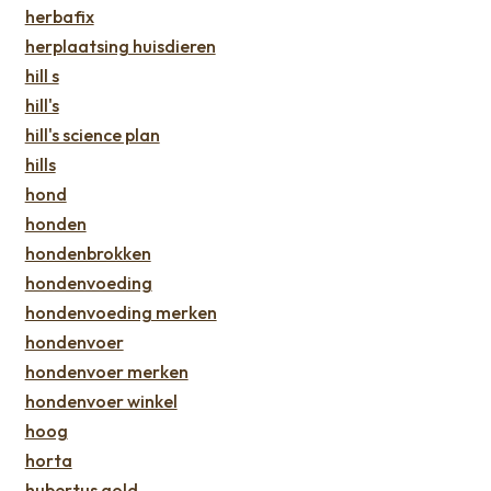
herbafix
herplaatsing huisdieren
hill s
hill's
hill's science plan
hills
hond
honden
hondenbrokken
hondenvoeding
hondenvoeding merken
hondenvoer
hondenvoer merken
hondenvoer winkel
hoog
horta
hubertus gold