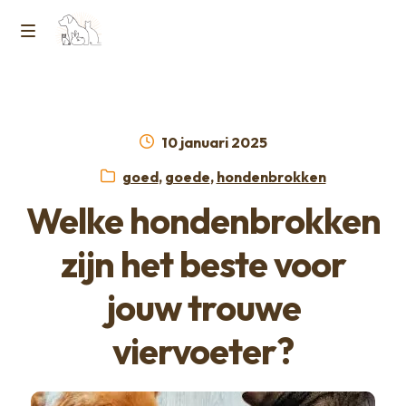
Ga
Ga
naar
naar
M
Home
de
de
e
navigatie
inhoud
Contact
n
Geplaatst
10 januari 2025
op
Horcon Webshop – GDPR / Voorwaarden /
Categorieën:
goed
,
goede
,
hondenbrokken
u
Privacybeleid
Welke hondenbrokken
Over ons
zijn het beste voor
jouw trouwe
viervoeter?