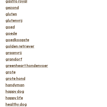
gastro royal
gezond
gluten
glutenvrij
goed
goede
goedkoopste
golden retriever
graanvrij
grandorf
greenheart hondenvoer
grote
grote hond
handyman
happy dog
happy life
healthy dog