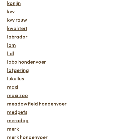
konijn
kvv
kvv rauw
kwaliteit
labrador
lam
lidl
lobo hondenvoer
lotgering
lukullus
maxi
maxi zoo
meadowfield hondenvoer
medpets
meradog
merk
merk hondenvoer