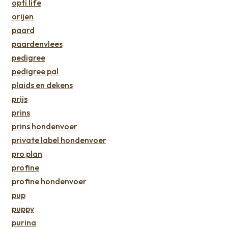
opti life
orijen
paard
paardenvlees
pedigree
pedigree pal
plaids en dekens
prijs
prins
prins hondenvoer
private label hondenvoer
pro plan
profine
profine hondenvoer
pup
puppy
purina