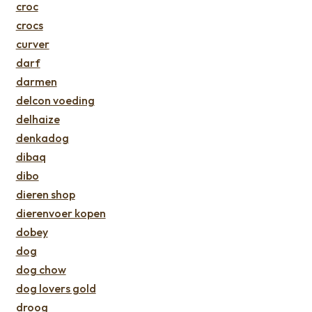
croc
crocs
curver
darf
darmen
delcon voeding
delhaize
denkadog
dibaq
dibo
dieren shop
dierenvoer kopen
dobey
dog
dog chow
dog lovers gold
droog