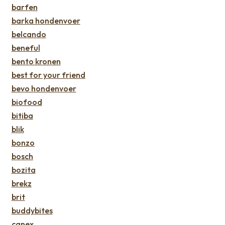
barfen
barka hondenvoer
belcando
beneful
bento kronen
best for your friend
bevo hondenvoer
biofood
bitiba
blik
bonzo
bosch
bozita
brekz
brit
buddybites
canex