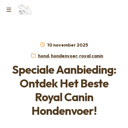
Ga
Ga
naar
naar
M
Home
de
de
e
navigatie
inhoud
Contact
n
Geplaatst
10 november 2025
op
Horcon Webshop – GDPR / Voorwaarden /
Categorieën:
hond
,
hondenvoer
,
royal canin
u
Privacybeleid
Speciale Aanbieding:
Over ons
Ontdek Het Beste
Royal Canin
Hondenvoer!