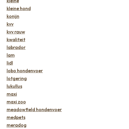
kleine
kleine hond
konijn
kvv
kvv rauw
kwaliteit
labrador
lam
lidl
lobo hondenvoer
lotgering
lukullus
maxi
maxi zoo
meadowfield hondenvoer
medpets
meradog