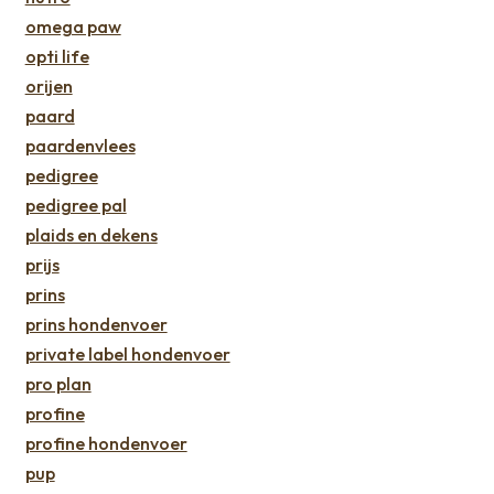
omega paw
opti life
orijen
paard
paardenvlees
pedigree
pedigree pal
plaids en dekens
prijs
prins
prins hondenvoer
private label hondenvoer
pro plan
profine
profine hondenvoer
pup