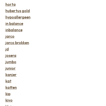
horta
hubertus gold
hypoallergeen
in balance
inbalance
jarco
jarco brokken
jd
josera
jumbo
junior
kanjer
kat
katten
kip
kivo