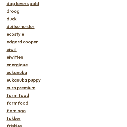
dog lovers gold
droog
duck
duitse herder
ecostyle
edgard cooper
eiwit
eiwitten
energique
eukanuba
eukanuba puppy
euro premium
farm food
farmfood
flamingo
fokker
friskies