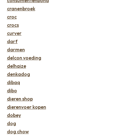
consumentenbond
cranenbroek
croc
crocs
curver
darf
darmen
delcon voeding
delhaize
denkadog
dibaq
dibo
dieren shop
dierenvoer kopen
dobey
dog
dog chow