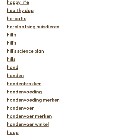
happy life
healthy dog
herbafix
herplaatsing huisdieren
hill s
hill's
hill's science plan
hills
hond
honden
hondenbrokken
hondenvoeding
hondenvoeding merken
hondenvoer
hondenvoer merken
hondenvoer winkel
hoog