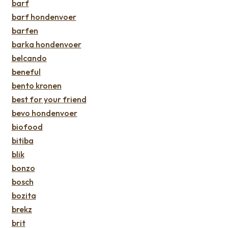
barf
barf hondenvoer
barfen
barka hondenvoer
belcando
beneful
bento kronen
best for your friend
bevo hondenvoer
biofood
bitiba
blik
bonzo
bosch
bozita
brekz
brit