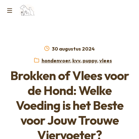
Ga
Ga
naar
naar
M
Home
de
de
e
navigatie
inhoud
Contact
n
Geplaatst
30 augustus 2024
op
Horcon Webshop – GDPR / Voorwaarden /
Categorieën:
hondenvoer
,
kvv
,
puppy
,
vlees
u
Privacybeleid
Brokken of Vlees voor
Over ons
de Hond: Welke
Voeding is het Beste
voor Jouw Trouwe
Viervoeter?