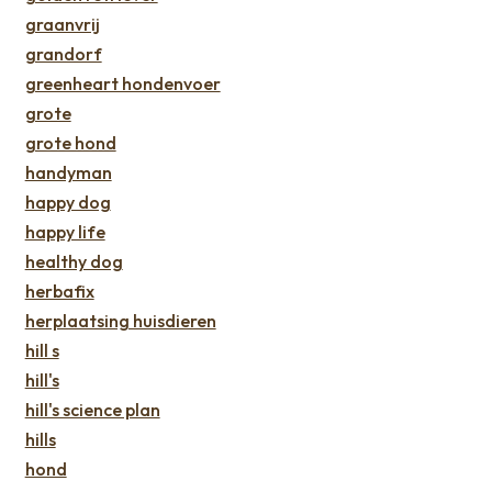
graanvrij
grandorf
greenheart hondenvoer
grote
grote hond
handyman
happy dog
happy life
healthy dog
herbafix
herplaatsing huisdieren
hill s
hill's
hill's science plan
hills
hond