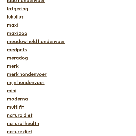
lobo hondenvoer
lotgering
lukullus
maxi
maxi zoo
meadowfield hondenvoer
medpets
meradog
merk
merk hondenvoer
mijn hondenvoer
mini
moderna
multifit
natura diet
natural health
nature diet