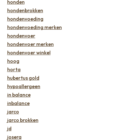
honden
hondenbrokken
hondenvoeding
hondenvoeding merken
hondenvoer
hondenvoer merken
hondenvoer winkel
hoog
horta
hubertus gold
hypoallergeen
in balance
inbalance
jarco
jarco brokken
jd
josera