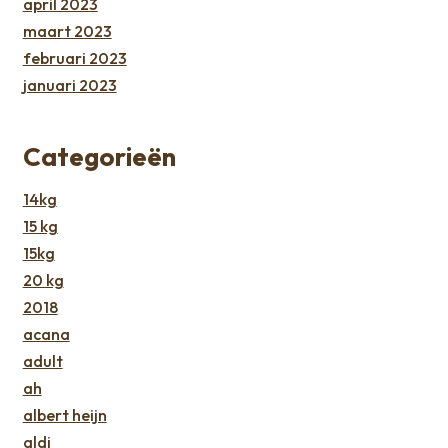
april 2023
maart 2023
februari 2023
januari 2023
Categorieën
14kg
15 kg
15kg
20 kg
2018
acana
adult
ah
albert heijn
aldi