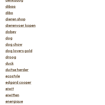
dibaq
dibo
dieren shop
dierenvoer kopen
dobey
dog
dog chow
dog lovers gold
droog
duck
duitse herder
ecostyle
edgard cooper
eiwit
eiwitten
energique