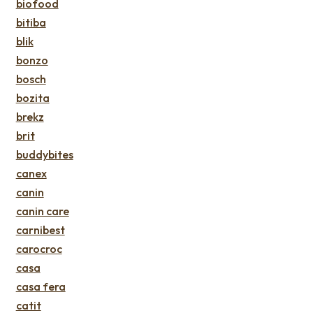
biofood
bitiba
blik
bonzo
bosch
bozita
brekz
brit
buddybites
canex
canin
canin care
carnibest
carocroc
casa
casa fera
catit