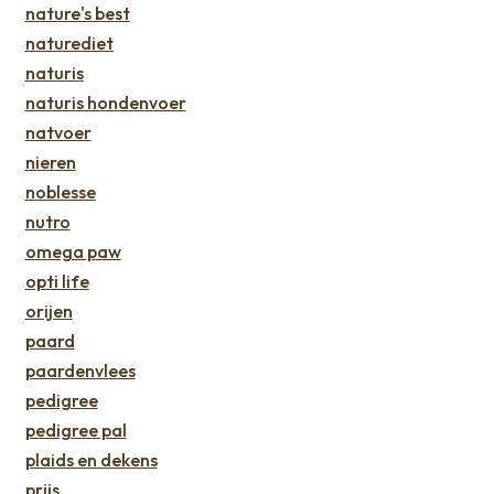
nature's best
naturediet
naturis
naturis hondenvoer
natvoer
nieren
noblesse
nutro
omega paw
opti life
orijen
paard
paardenvlees
pedigree
pedigree pal
plaids en dekens
prijs