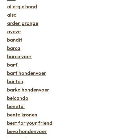
allergie hond
alsa
arden grange
aveve
bandit
barca
barca voer
barf
barf hondenvoer
barfen
barka hondenvoer
belcando
beneful
bento kronen
best for your friend
bevo hondenvoer