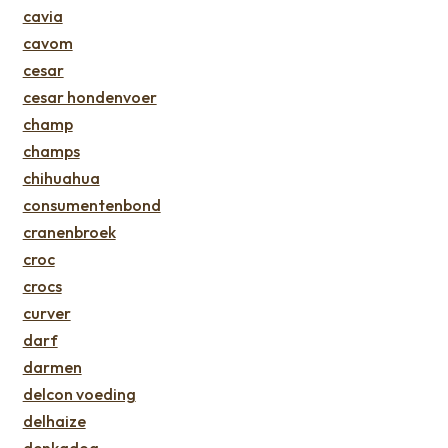
cavia
cavom
cesar
cesar hondenvoer
champ
champs
chihuahua
consumentenbond
cranenbroek
croc
crocs
curver
darf
darmen
delcon voeding
delhaize
denkadog