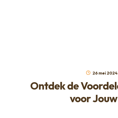
Ga
Ga
naar
naar
de
de
navigatie
inhoud
Geplaatst
26 mei 2024
op
Ontdek de Voordel
voor Jouw