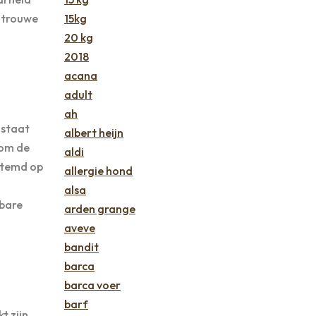
w trouwe
15kg
20 kg
2018
acana
adult
ah
 staat
albert heijn
 om de
aldi
stemd op
allergie hond
alsa
wbare
arden grange
aveve
bandit
barca
barca voer
barf
 zijn,