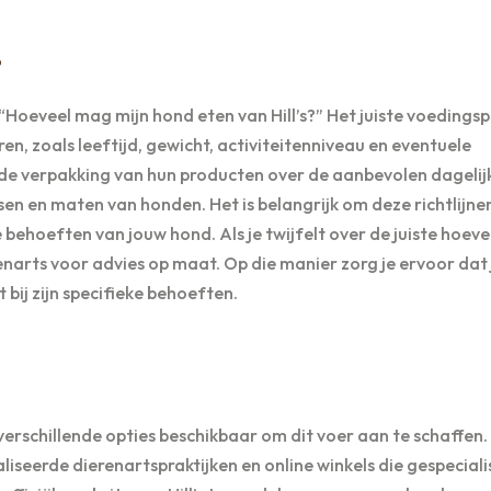
?
 “Hoeveel mag mijn hond eten van Hill’s?” Het juiste voedings
n, zoals leeftijd, gewicht, activiteitenniveau en eventuele
p de verpakking van hun producten over de aanbevolen dagelij
en en maten van honden. Het is belangrijk om deze richtlijne
behoeften van jouw hond. Als je twijfelt over de juiste hoeve
narts voor advies op maat. Op die manier zorg je ervoor dat
 bij zijn specifieke behoeften.
 verschillende opties beschikbaar om dit voer aan te schaffen. H
aliseerde dierenartspraktijken en online winkels die gespecial