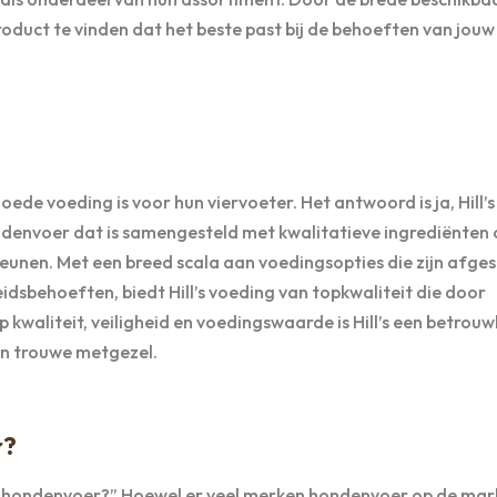
product te vinden dat het beste past bij de behoeften van jou
ede voeding is voor hun viervoeter. Het antwoord is ja, Hill’s
envoer dat is samengesteld met kwalitatieve ingrediënten
eunen. Met een breed scala aan voedingsopties die zijn afge
idsbehoeften, biedt Hill’s voeding van topkwaliteit die door
kwaliteit, veiligheid en voedingswaarde is Hill’s een betrou
un trouwe metgezel.
r?
rk hondenvoer?” Hoewel er veel merken hondenvoer op de markt