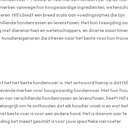
te merken vanwege hun hoogwaardige ingrediënten, wetenscha
en. Hill’s biedt een breed scala aan voedingsopties die zijn
hillende hondenrassen en levensfasen. Met hun toewijding a
ng met dierenartsen en wetenschappers, en diverse assortime
er huisdiereigenaren die streven naar het beste voor hun trou
f het het beste hondenvoer is. Het antwoord hierop is dat Hill
gevende merken voor hoogwaardig hondenvoer. Met hun focu
n van verschillende hondenrassen en levensfasen, heeft Hill’
langrijk om te onthouden dat elk huisdier uniek is en wat het
 het beste voer is voor een andere hond. Het is daarom aan te
ing het meest geschikt is voor jouw specifieke viervoeter.