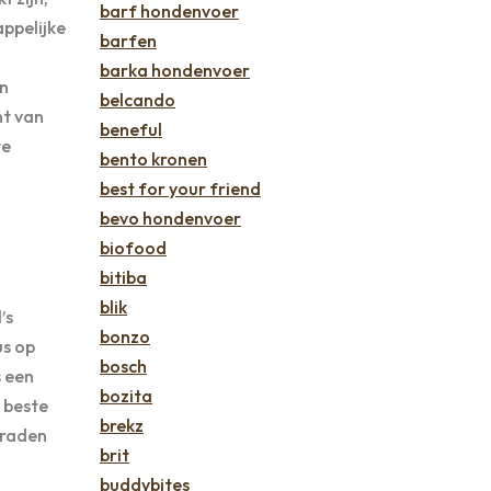
barf hondenvoer
ppelijke
barfen
barka hondenvoer
an
belcando
nt van
beneful
we
bento kronen
best for your friend
bevo hondenvoer
biofood
bitiba
blik
’s
bonzo
s op
bosch
s een
bozita
 beste
brekz
 raden
brit
buddybites