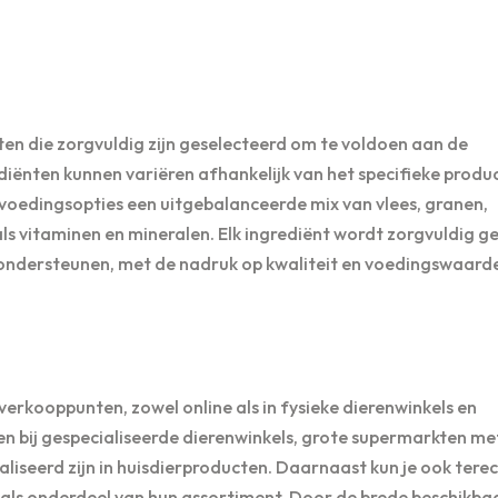
en die zorgvuldig zijn geselecteerd om te voldoen aan de
ënten kunnen variëren afhankelijk van het specifieke produc
 voedingsopties een uitgebalanceerde mix van vlees, granen,
als vitaminen en mineralen. Elk ingrediënt wordt zorgvuldig 
 ondersteunen, met de nadruk op kwaliteit en voedingswaard
e verkooppunten, zowel online als in fysieke dierenwinkels en
pen bij gespecialiseerde dierenwinkels, grote supermarkten me
aliseerd zijn in huisdierproducten. Daarnaast kun je ook terec
n als onderdeel van hun assortiment. Door de brede beschikba