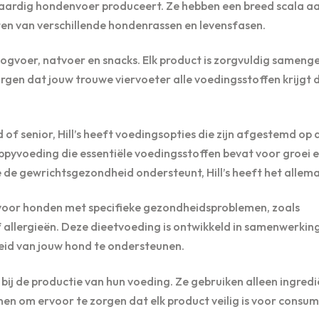
gwaardig hondenvoer produceert. Ze hebben een breed scala a
en van verschillende hondenrassen en levensfasen.
ogvoer, natvoer en snacks. Elk product is zorgvuldig sameng
en dat jouw trouwe viervoeter alle voedingsstoffen krijgt di
of senior, Hill’s heeft voedingsopties die zijn afgestemd op 
ppyvoeding die essentiële voedingsstoffen bevat voor groei 
 de gewrichtsgezondheid ondersteunt, Hill’s heeft het allema
g voor honden met specifieke gezondheidsproblemen, zoals
 allergieën. Deze dieetvoeding is ontwikkeld in samenwerkin
id van jouw hond te ondersteunen.
id bij de productie van hun voeding. Ze gebruiken alleen ingred
ijnen om ervoor te zorgen dat elk product veilig is voor consu