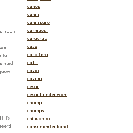
canex
canin
canin care
carnibest
patroon
carocroc
casa
kse
casa fera
n te
catit
elheid
cavia
 jouw
cavom
cesar
cesar hondenvoer
champ
champs
ill’s
chihuahua
iseerd
consumentenbond