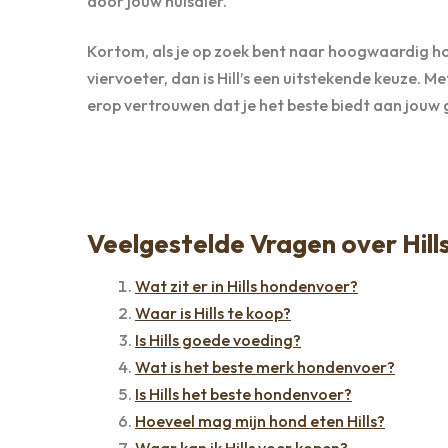
door jouw huisdier.
Kortom, als je op zoek bent naar hoogwaardig h
viervoeter, dan is Hill’s een uitstekende keuze. M
erop vertrouwen dat je het beste biedt aan jouw g
Veelgestelde Vragen over Hil
Wat zit er in Hills hondenvoer?
Waar is Hills te koop?
Is Hills goede voeding?
Wat is het beste merk hondenvoer?
Is Hills het beste hondenvoer?
Hoeveel mag mijn hond eten Hills?
Waar kan ik Hills voer kopen?