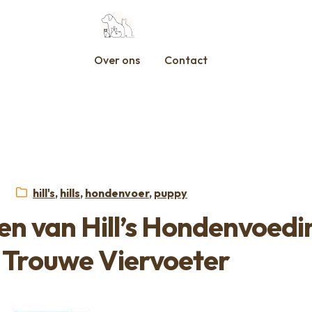
Over ons
Contact
Categorieën:
hill's
,
hills
,
hondenvoer
,
puppy
en van Hill’s Hondenvoedi
 Trouwe Viervoeter