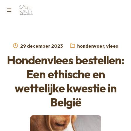
Ga
Ga
naar
naar
M
Home
de
de
e
navigatie
inhoud
Contact
n
Geplaatst
Categorieën:
29 december 2023
hondenvoer
,
vlees
op
Horcon Webshop – GDPR / Voorwaarden /
Hondenvlees bestellen:
u
Privacybeleid
Een ethische en
Over ons
wettelijke kwestie in
België