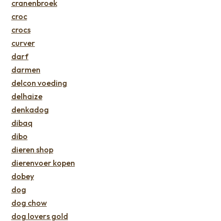
cranenbroek
croc
crocs
curver
darf
darmen
delcon voeding
delhaize
denkadog
dibaq
dibo
dieren shop
dierenvoer kopen
dobey
dog
dog chow
dog lovers gold