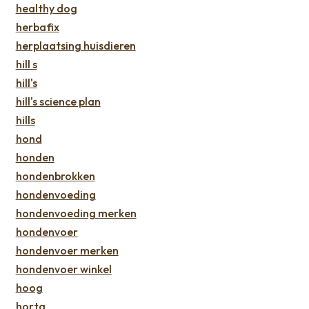
healthy dog
herbafix
herplaatsing huisdieren
hill s
hill's
hill's science plan
hills
hond
honden
hondenbrokken
hondenvoeding
hondenvoeding merken
hondenvoer
hondenvoer merken
hondenvoer winkel
hoog
horta