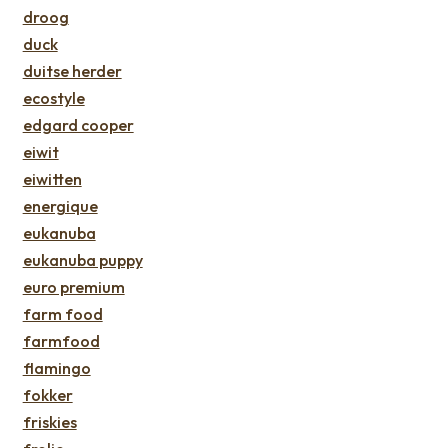
droog
duck
duitse herder
ecostyle
edgard cooper
eiwit
eiwitten
energique
eukanuba
eukanuba puppy
euro premium
farm food
farmfood
flamingo
fokker
friskies