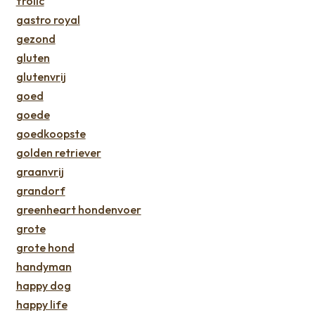
frolic
gastro royal
gezond
gluten
glutenvrij
goed
goede
goedkoopste
golden retriever
graanvrij
grandorf
greenheart hondenvoer
grote
grote hond
handyman
happy dog
happy life