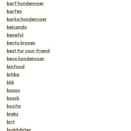
barf hondenvoer
barfen
barka hondenvoer
belcando
beneful
bento kronen
best for your friend
bevo hondenvoer
biofood
bitiba
blik
bonzo
bosch
bozita
brekz
brit
buddybites